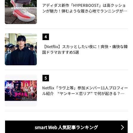
アディダス新作「HYPERBOOST」は高クッショ
ンが魅力！弾むような履き心地でランニングがも
っと楽しく
【Netflix】スカッとしたい夜に！爽快・痛快な韓
国ドラマおすすめ5選
Netflix「ラヴ上等」参加メンバー11人プロフィー
ル紹介 “ヤンキー×恋リア” で何が起きる？地
上波では絶対に放送できない究極の恋リアが爆誕
smart Web 人気記事ランキング