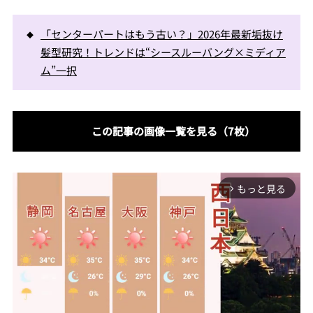
「センターパートはもう古い？」2026年最新垢抜け
髪型研究！トレンドは“シースルーバング×ミディア
ム”一択
この記事の画像一覧を見る（7枚）
もっと見る
arrow_forward_ios