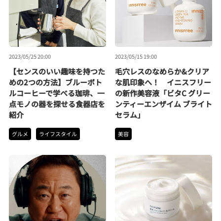
2023/05/25 20:00
2023/05/15 19:00
【センスのいい趣味を持つた
毛穴レスのなめらか&クリア
めの2つの方法】ブルーボト
な肌印象へ！ イニスフリー
ルコーヒーで学べる珈琲、一
の新作美容液「ビタC グリー
点モノの器を探せる食器店を
ンティーエンザイム ブライト
紹介
セラム」
グルメ
ライフスタイル
美容