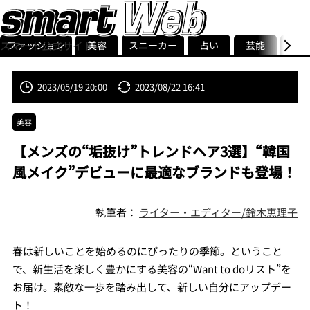
ファッション
美容
スニーカー
占い
芸能
グル
スマート公式サイト
ストリ
smart最新号
記事一覧
ランキング
2023/05/19 20:00
2023/08/22 16:41
美容
【メンズの“垢抜け”トレンドヘア3選】“韓国
風メイク”デビューに最適なブランドも登場！
執筆者：
ライター・エディター/鈴木恵理子
春は新しいことを始めるのにぴったりの季節。ということ
で、新生活を楽しく豊かにする美容の“Want to doリスト”を
お届け。素敵な一歩を踏み出して、新しい自分にアップデー
ト！