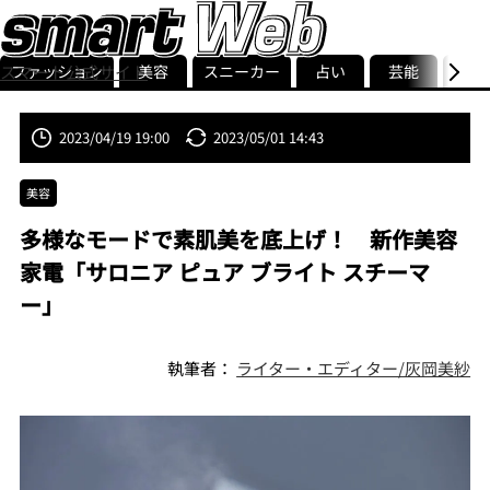
ファッション
美容
スニーカー
占い
芸能
グル
スマート公式サイト
ストリ
smart最新号
記事一覧
ランキング
2023/04/19 19:00
2023/05/01 14:43
美容
多様なモードで素肌美を底上げ！ 新作美容
家電「サロニア ピュア ブライト スチーマ
ー」
執筆者：
ライター・エディター/灰岡美紗