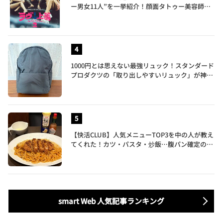
ー男女11人”を一挙紹介！顔面タトゥー美容師、
元暴走族総長、人気キャバ嬢も
1000円とは思えない最強リュック！スタンダード
プロダクツの「取り出しやすいリュック」が神す
ぎた…徹底レビュー
【快活CLUB】人気メニューTOP3を中の人が教え
てくれた！カツ・パスタ・炒飯…腹パン確定のガ
ッツリ飯を食べ尽くす
smart Web 人気記事ランキング