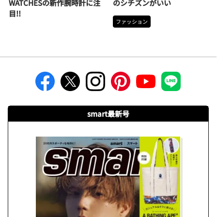
WATCHESの新作腕時計に注
のシチズンがいい
目!!
ファッション
smart最新号