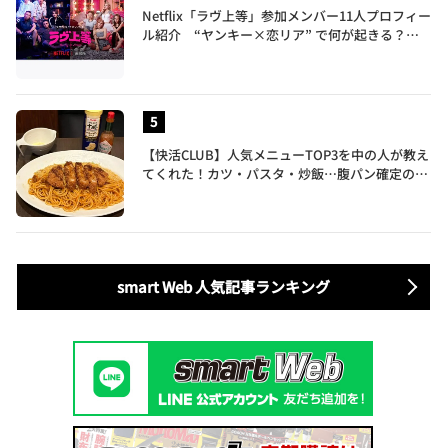
Netflix「ラヴ上等」参加メンバー11人プロフィー
ル紹介 “ヤンキー×恋リア” で何が起きる？地
上波では絶対に放送できない究極の恋リアが爆誕
【快活CLUB】人気メニューTOP3を中の人が教え
てくれた！カツ・パスタ・炒飯…腹パン確定のガ
ッツリ飯を食べ尽くす
smart Web 人気記事ランキング