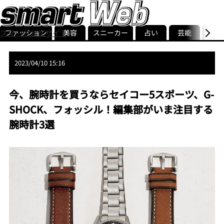
ファッション
美容
スニーカー
占い
芸能
グル
スマート公式サイト
ストリ
smart最新号
記事一覧
ランキング
2023/04/10 15:16
今、腕時計を買うならセイコー5スポーツ、G-
SHOCK、フォッシル！編集部がいま注目する
腕時計3選