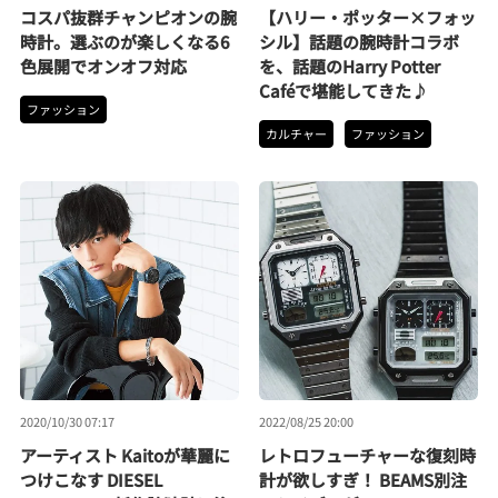
コスパ抜群チャンピオンの腕
【ハリー・ポッター×フォッ
時計。選ぶのが楽しくなる6
シル】話題の腕時計コラボ
色展開でオンオフ対応
を、話題のHarry Potter
Caféで堪能してきた♪
ファッション
カルチャー
ファッション
2020/10/30 07:17
2022/08/25 20:00
アーティスト Kaitoが華麗に
レトロフューチャーな復刻時
つけこなす DIESEL
計が欲しすぎ！ BEAMS別注