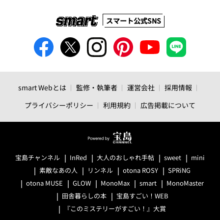
スマート公式SNS
smart Webとは
監修・執筆者
運営会社
採用情報
プライバシーポリシー
利用規約
広告掲載について
宝島チャンネル
InRed
大人のおしゃれ手帖
sweet
mini
素敵なあの人
リンネル
otona ROSY
SPRiNG
otona MUSE
GLOW
MonoMax
smart
MonoMaster
田舎暮らしの本
宝島すごい！WEB
『このミステリーがすごい！』大賞