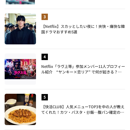
【Netflix】スカッとしたい夜に！爽快・痛快な韓
国ドラマおすすめ5選
Netflix「ラヴ上等」参加メンバー11人プロフィー
ル紹介 “ヤンキー×恋リア” で何が起きる？地
上波では絶対に放送できない究極の恋リアが爆誕
【快活CLUB】人気メニューTOP3を中の人が教え
てくれた！カツ・パスタ・炒飯…腹パン確定のガ
ッツリ飯を食べ尽くす