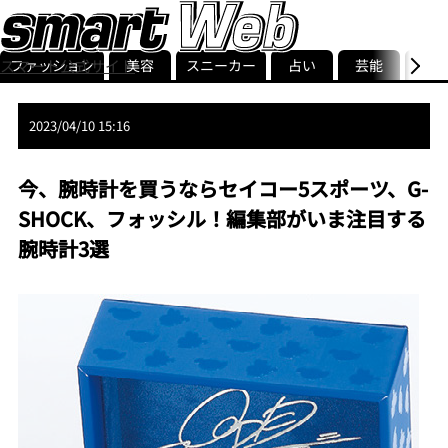
ファッション
美容
スニーカー
占い
芸能
グル
スマート公式サイト
ストリ
smart最新号
記事一覧
ランキング
2023/04/10 15:16
今、腕時計を買うならセイコー5スポーツ、G-
SHOCK、フォッシル！編集部がいま注目する
腕時計3選