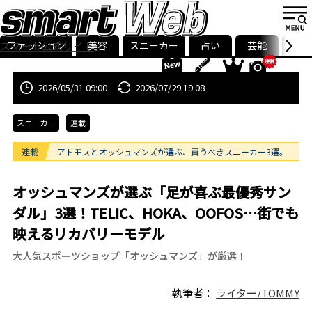
ファッション
美容
スニーカー
占い
芸能
グル
スマート公式サイト
ストリ
smart最新号
記事一覧
ランキング
2026/05/31 09:00
2026/07/29 19:08
スニーカー
連載
連載
アトモスとオッシュマンズが選ぶ、買うべきスニーカー3選。
オッシュマンズが選ぶ「足が喜ぶ最優秀サン
ダル」3選！TELIC、HOKA、OOFOS…街でも
映えるリカバリーモデル
大人気スポーツショップ「オッシュマンズ」が厳選！
執筆者：
ライター/TOMMY