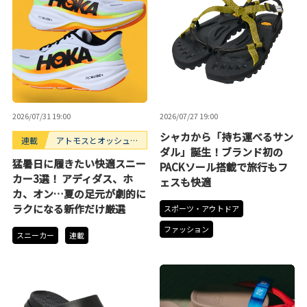
2026/07/31 19:00
2026/07/27 19:00
シャカから「持ち運べるサン
連載
アトモスとオッシュマ
ダル」誕生！ブランド初の
ンズが選ぶ、買うべき
猛暑日に履きたい快適スニー
PACKソール搭載で旅行もフ
スニーカー3選。
カー3選！ アディダス、ホ
ェスも快適
カ、オン…夏の足元が劇的に
ラクになる新作だけ厳選
スポーツ・アウトドア
ファッション
スニーカー
連載