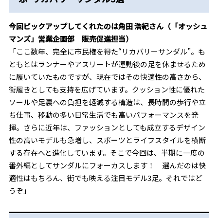
今回ピックアップしてくれたのは
角田 浩紀さん（
「オッシュ
マンズ」
営業企画部 販売促進担当）
「ここ数年、完全に市民権を得た“リカバリーサンダル”。も
ともとはランナーやアスリートが運動後の足を休ませるため
に履いていたものですが、現在ではその快適性の高さから、
街履きとしても支持を広げています。クッション性に優れた
ソールや足裏への負担を軽減する構造は、長時間の歩行や立
ち仕事、移動の多い日常生活でも高いパフォーマンスを発
揮。さらに近年は、ファッションとしても成立するデザイン
性の高いモデルも急増し、スポーツとライフスタイルを横断
する存在へと進化しています。そこで今回は、半期に一度の
番外編としてサンダルにフォーカスします！ 選んだのは快
適性はもちろん、街でも映える注目モデル
3
足。それではど
うぞ」