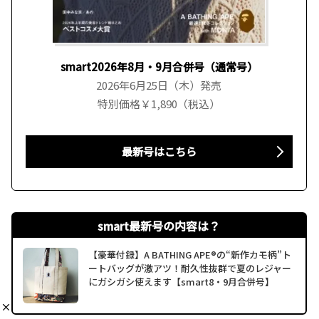
smart2026年8月・9月合併号（通常号）
2026年6月25日（木）発売
特別価格￥1,890（税込）
最新号はこちら
smart最新号の内容は？
【豪華付録】A BATHING APE®の“新作カモ柄”ト
ートバッグが激アツ！耐久性抜群で夏のレジャー
にガシガシ使えます【smart8・9月合併号】