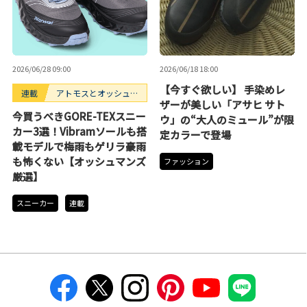
2026/06/28 09:00
2026/06/18 18:00
【今すぐ欲しい】 手染めレ
連載
アトモスとオッシュマ
ザーが美しい「アサヒ サト
ンズが選ぶ、買うべき
今買うべきGORE-TEXスニー
ウ」の“大人のミュール”が限
スニーカー3選。
カー3選！Vibramソールも搭
定カラーで登場
載モデルで梅雨もゲリラ豪雨
も怖くない【オッシュマンズ
ファッション
厳選】
スニーカー
連載