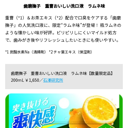
歯磨撫子 重曹おいしい洗口液 ラムネ味
重曹（*1）＆お茶エキス（*2）配合で口臭をケアする「歯磨
撫子」の人気洗口液に、限定“ラムネ味”が登場！ 瓶ラムネの
ような懐かしい味が好評。ピリピリしにくいマイルド処方
で、歯みがき後やリフレッシュしたいときにも使いやすい。
*1 炭酸水素Na（清掃剤） *2 チャ葉エキス（保湿剤）
歯磨撫子 重曹おいしい洗口液 ラムネ味【数量限定品】
200ｍL ￥1,650／
石澤研究所