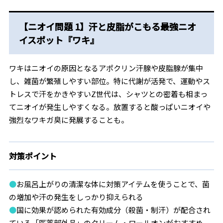
【ニオイ問題 1】汗と皮脂がこもる最強ニオ
イスポット『ワキ』
ワキはニオイの原因となるアポクリン汗腺や皮脂腺が集中
し、雑菌が繁殖しやすい部位。特に代謝が活発で、運動やス
トレスで汗をかきやすいZ世代は、シャツとの密着も相まっ
てニオイが発生しやすくなる。放置すると酸っぱいニオイや
強烈なワキガ臭に発展することも。
対策ポイント
●
お風呂上がりの清潔な体に対策アイテムを使うことで、菌
の増加や汗の発生をしっかり抑えられる
●
国に効果が認められた有効成分（殺菌・制汗）が配合され
ている「医薬部外品」のクリーム・ロールオンがおすすめ。