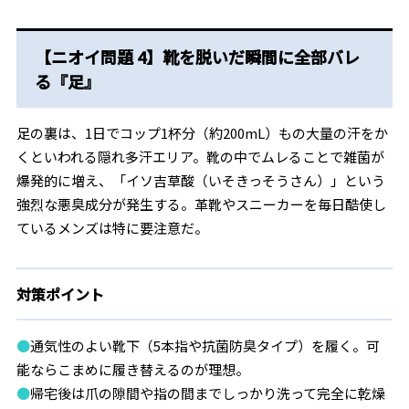
【
ニオイ問題 4】靴を脱いだ瞬間に全部バレ
る『足』
足の裏は、1日でコップ1杯分（約200mL）もの大量の汗をか
くといわれる隠れ多汗エリア。靴の中でムレることで雑菌が
爆発的に増え、「イソ吉草酸（いそきっそうさん）」という
強烈な悪臭成分が発生する。革靴やスニーカーを毎日酷使し
ているメンズは特に要注意だ。
対策ポイント
●
通気性のよい靴下（5本指や抗菌防臭タイプ）を履く。可
能ならこまめに履き替えるのが理想。
●
帰宅後は爪の隙間や指の間までしっかり洗って完全に乾燥