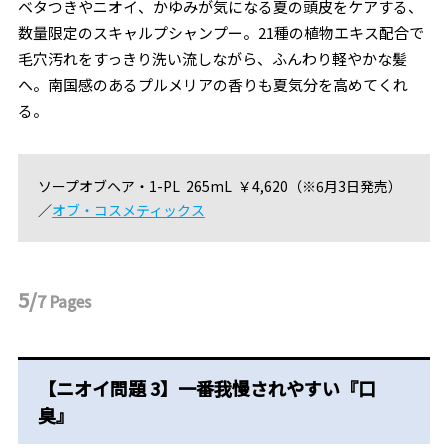
ベタつきやニオイ、かゆみが気になる夏の頭皮をケアする、
数量限定のスキャルプシャンプー。21種の植物エキス配合で
毛穴汚れをすっきり洗い流しながら、ふんわり軽やかな髪
へ。南国感のあるプルメリアの香りも夏気分を高めてくれ
る。
ソープオブヘア・1-PL 265mL ￥4,620（※
6
月
3
日発売）
／
オブ・コスメティックス
5/
7
Pages
【ニオイ問題 3】一番我慢されやすい『口
臭』