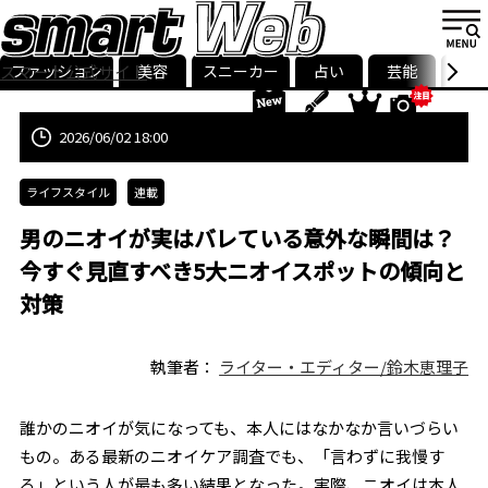
ファッション
美容
スニーカー
占い
芸能
グル
スマート公式サイト
ストリ
smart最新号
記事一覧
ランキング
2026/06/02 18:00
ライフスタイル
連載
男のニオイが実はバレている意外な瞬間は？
今すぐ見直すべき5大ニオイスポットの傾向と
対策
執筆者：
ライター・エディター/鈴木恵理子
誰かのニオイが気になっても、本人にはなかなか言いづらい
もの。ある最新のニオイケア調査でも、「言わずに我慢す
る」という人が最も多い結果となった。実際、ニオイは本人