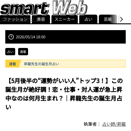
ファッション
美容
スニーカー
占い
芸能
グル
スマート公式サイト
ストリ
smart最新号
記事一覧
ランキング
2026/05/14 18:00
占い
連載
連載
昇龍先生の誕生月占い
【5月後半の“運勢がいい人”トップ3！】この
誕生月が絶好調！恋・仕事・対人運が急上昇
中なのは何月生まれ？｜昇龍先生の誕生月占
い
執筆者：
占い師/昇龍