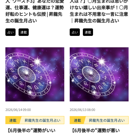
人”ワースト3】あなたの恋愛
人は？】○月生まれは思いが
運、仕事運、健康運は？運勢
けない嬉しい出来事が！○月
好転のヒントも伝授 | 昇龍先
生まれは不用意な一言に注意
生の誕生月占い
｜昇龍先生の誕生月占い
占い
連載
占い
連載
2026/06/14 09:00
2026/06/13 08:00
連載
昇龍先生の誕生月占い
連載
昇龍先生の誕生月占い
【6月後半の“運勢がいい
【6月後半の“運勢が悪い