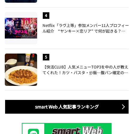
Netflix「ラヴ上等」参加メンバー11人プロフィー
ル紹介 “ヤンキー×恋リア” で何が起きる？地
上波では絶対に放送できない究極の恋リアが爆誕
【快活CLUB】人気メニューTOP3を中の人が教え
てくれた！カツ・パスタ・炒飯…腹パン確定のガ
ッツリ飯を食べ尽くす
smart Web 人気記事ランキング