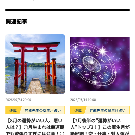
関連記事
2026/07/31 20:00
2026/07/14 19:00
連載
昇龍先生の誕生月占い
連載
昇龍先生の誕生月占い
【8月の運勢がいい人、悪い
【7月後半の“運勢がいい
人は？】○月生まれは幸運期
人”トップ3！】この誕生月が
でも欲張りすぎには注意！○
絶好調！恋・仕事・対人運が