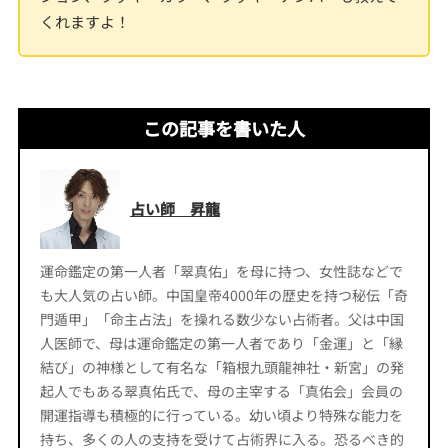
くれますよ！
この記事を書いた人
占い師 昇龍
運命鑑定の第一人者「翠真佑」を母に持つ、女性誌などで
も大人気の占い師。中国皇帝4000年の歴史を持つ秘伝「奇
門遁甲」「命主占法」を操れる数少ない占術者。父は中国
人医師で、母は運命鑑定の第一人者であり「金運」と「縁
結び」の神様として有名な「箱根九頭龍神社・新宮」の発
起人でもある翠真佑氏で、母の主宰する「真佑会」会員の
開運指導も積極的に行っている。幼い頃より特殊な能力を
持ち、多くの人の支持を受けて占術界に入る。恐るべき的