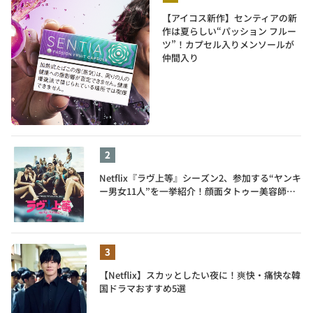
【アイコス新作】センティアの新
作は夏らしい“パッション フルー
ツ”！カプセル入りメンソールが
仲間入り
Netflix『ラヴ上等』シーズン2、参加する“ヤンキ
ー男女11人”を一挙紹介！顔面タトゥー美容師、
元暴走族総長、人気キャバ嬢も
【Netflix】スカッとしたい夜に！爽快・痛快な韓
国ドラマおすすめ5選