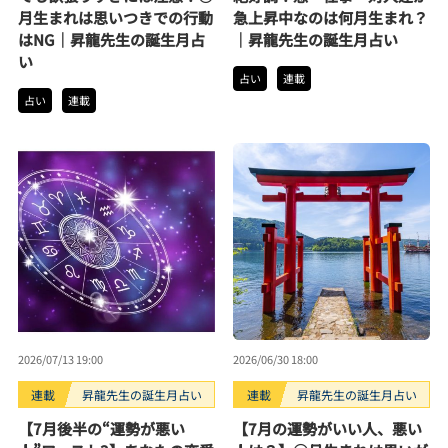
月生まれは思いつきでの行動
急上昇中なのは何月生まれ？
はNG｜昇龍先生の誕生月占
｜昇龍先生の誕生月占い
い
占い
連載
占い
連載
2026/07/13 19:00
2026/06/30 18:00
連載
昇龍先生の誕生月占い
連載
昇龍先生の誕生月占い
【7月後半の“運勢が悪い
【7月の運勢がいい人、悪い