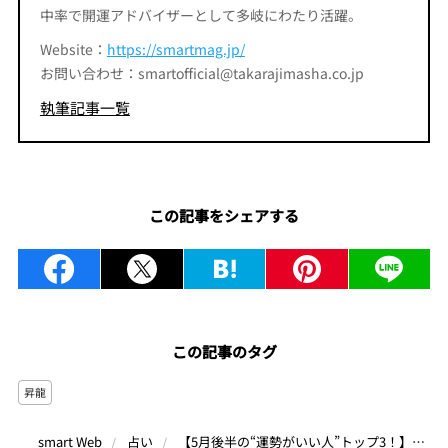
中率で開運アドバイザーとして多岐にわたり活躍。
Website：
https://smartmag.jp/
お問い合わせ：smartofficial@takarajimasha.co.jp
執筆記事一覧
この記事をシェアする
この記事のタグ
昇龍
【5月後半の“運勢がいい人”トップ3！】この誕生月が絶好調！恋・仕事・対人運が急上昇中なのは何月生まれ？｜昇龍先生の誕生月占い
smart Web
占い