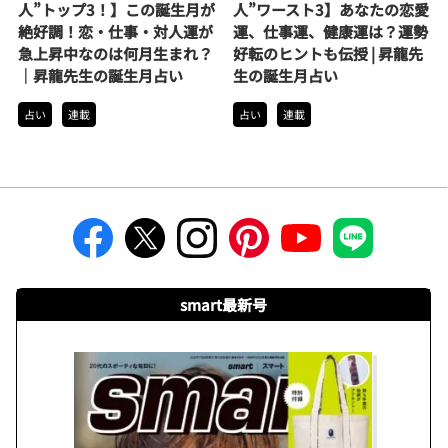
人”トップ3！】この誕生月が
人”ワースト3】あなたの恋愛
絶好調！恋・仕事・対人運が
運、仕事運、健康運は？運勢
急上昇中なのは何月生まれ？
好転のヒントも伝授 | 昇龍先
｜昇龍先生の誕生月占い
生の誕生月占い
占い
連載
占い
連載
smart最新号