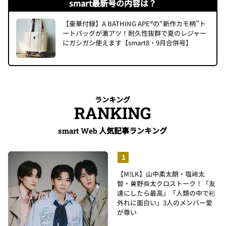
smart最新号の内容は？
【豪華付録】A BATHING APE®の“新作カモ柄”ト
ートバッグが激アツ！耐久性抜群で夏のレジャー
にガシガシ使えます【smart8・9月合併号】
ランキング
RANKING
人気記事ランキング
smart Web
【M!LK】山中柔太朗・塩﨑太
智・曽野舜太クロストーク！「友
達にしたら最高」「人類の中で桁
外れに面白い」3人のメンバー愛
が尊い