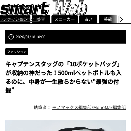
ファッション
美容
スニーカー
占い
芸能
グル
スマート公式サイト
ストリ
smart最新号
記事一覧
ランキング
2026/01/18 10:00
ファッション
キャプテンスタッグの「10ポケットバッグ」
が収納の神だった！500mlペットボトルも入
るのに、中身が一生散らからない“最強の付
録”
執筆者：
モノマックス編集部/MonoMax編集部