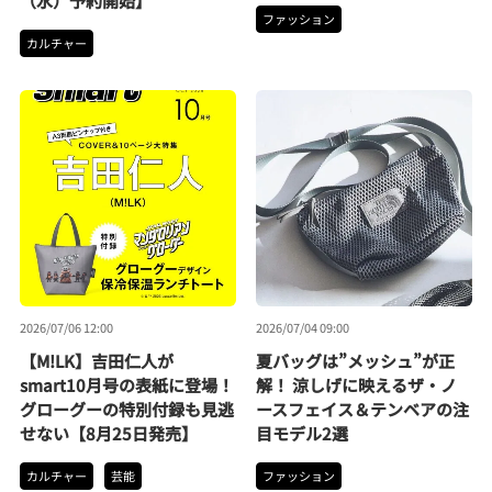
（水）予約開始】
ファッション
カルチャー
2026/07/06 12:00
2026/07/04 09:00
【M!LK】吉田仁人が
夏バッグは”メッシュ”が正
smart10月号の表紙に登場！
解！ 涼しげに映えるザ・ノ
グローグーの特別付録も見逃
ースフェイス＆テンベアの注
せない【8月25日発売】
目モデル2選
カルチャー
芸能
ファッション