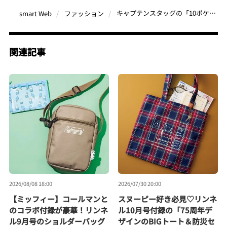
キャプテンスタッグの「10ポケットバッグ」が収納の神だった！500mlペットボトルも入るのに、中身が一生散らからない“最強の付録”
smart Web
ファッション
関連記事
2026/08/08 18:00
2026/07/30 20:00
【ミッフィー】コールマンと
スヌーピー好き必見♡リンネ
のコラボ付録が豪華！リンネ
ル10月号付録の「75周年デ
ル9月号のショルダーバッグ
ザインのBIGトート＆防災セ