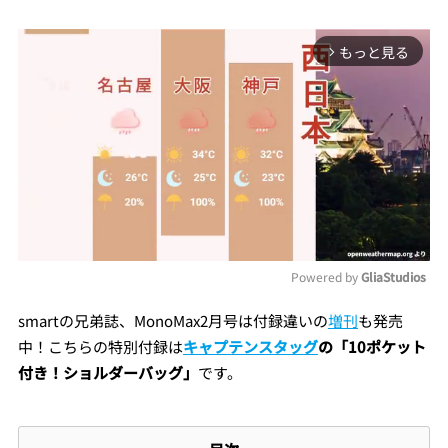
もっと見る
arrow_forward_ios
Powered by 
GliaStudios
Mute
smartの兄弟誌、MonoMax2月号は付録違いの
増刊
も発売
中！こちらの特別付録は
キャプテンスタッグ
の「10ポケット
付き！ショルダーバッグ」
です。