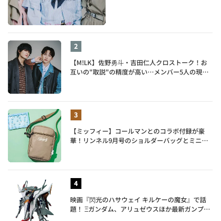
【M!LK】佐野勇斗・吉田仁人クロストーク！お
互いの"取説"の精度が高い…メンバー5人の現在
地も語る
【ミッフィー】コールマンとのコラボ付録が豪
華！リンネル9月号のショルダーバッグとミニリ
ュック付きトートバッグが話題
映画『閃光のハサウェイ キルケーの魔女』で話
題！ Ξガンダム、アリュゼウスほか最新ガンプラ
を一挙紹介