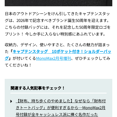
日本のアウトドアシーンをけん引してきたキャプテンスタッ
グは、2026年で記念すべきブランド誕生50周年を迎えます。
こちらの付録バッグには、それを記念した50周年限定ロゴを
プリント！ 今しか手に入らない特別感にあふれています。
収納力、デザイン、使いやすさと、たくさんの魅力が詰まっ
た
「
キャプテンスタッグ 10ポケット付き！ショルダーバッ
グ
」
が付いてくる
MonoMax2月号増刊
、ぜひチェックしてみ
てくださいね！
関連する人気記事をチェック！
【財布、持ち歩くのやめました】なぜなら「財布付
きトートバッグ」が便利すぎるから…MonoMax2月
号付録が全キャッシュレス派に捧ぐ名作だった