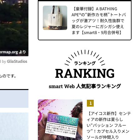
【豪華付録】A BATHING
APE®の“新作カモ柄”トートバ
ッグが激アツ！耐久性抜群で
夏のレジャーにガシガシ使え
ます【smart8・9月合併号】
 by 
GliaStudios
ランキング
RANKING
ものです。
ute
人気記事ランキング
smart Web
【アイコス新作】センテ
ィアの新作は夏らし
い“パッション フルー
ツ”！カプセル入りメン
ソールが仲間入り