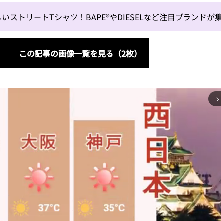
しいストリートTシャツ！BAPE®やDIESELなど注目ブランドが
この記事の画像一覧を見る（2枚）
arrow_forward_ios