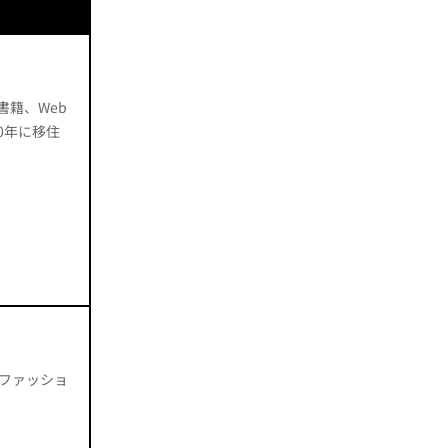
籍、Web
0年に移住
ファッショ