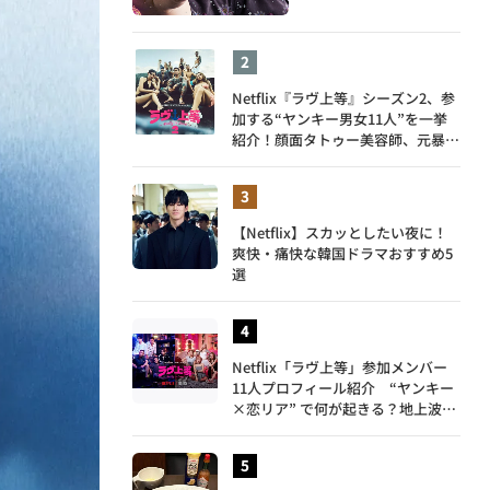
Netflix『ラヴ上等』シーズン2、参
加する“ヤンキー男女11人”を一挙
紹介！顔面タトゥー美容師、元暴走
族総長、人気キャバ嬢も
【Netflix】スカッとしたい夜に！
爽快・痛快な韓国ドラマおすすめ5
選
Netflix「ラヴ上等」参加メンバー
11人プロフィール紹介 “ヤンキー
×恋リア” で何が起きる？地上波で
は絶対に放送できない究極の恋リア
が爆誕