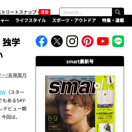
ストリートスナップ
チャー
ライフスタイル
スポーツ・アウトドア
特集・連載
！独学
い
smart最新号
ター/長嶺葉月
OW
（スター
もあるSKY-
プレデビュー期
。今回は、