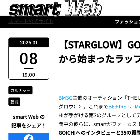
スマート公式サイト
ファッショ
【STARGLOW】
2026.01
08
から始まったラップ
19:00
カルチャー
BMSG
主催のオーディション「THE 
芸能
グロウ）〉。これまで
BE:FIRST
、
M
HIが手がける第3のグループとしてデ
smart Web の
間中の彼らに、smartがフォーカ
記事をシェア！
GOICHIへのインタビューと35の質