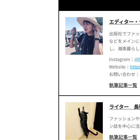
エディター・
出版社でファッ
などをメインに
し、湘南暮らし
Instagram：
@h
Website：
http
お問い合わせ：smart
執筆記事一覧
ライター 長
ファッションや
ン誌を中心に活
執筆記事一覧