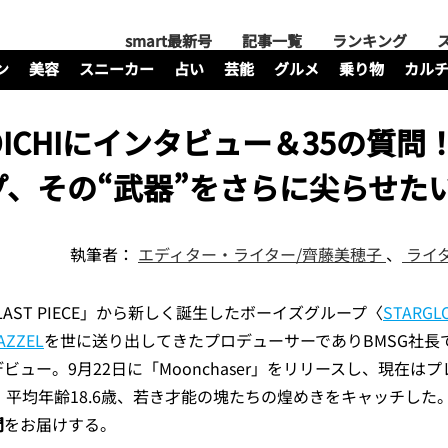
smart最新号
記事一覧
ランキング
ン
美容
スニーカー
占い
芸能
グルメ
乗り物
カル
GOICHIにインタビュー＆35の質問
、その“武器”をさらに尖らせた
執筆者：
エディター・ライター/齊藤美穂子
、
ライ
LAST PIECE」から新しく誕生したボーイズグループ〈
STARGL
AZZEL
を世に送り出してきたプロデューサーでありBMSG社長で
ビュー。9月22日に「Moonchaser」をリリースし、現在は
ス！平均年齢18.6歳、若き才能の塊たちの煌めきをキャッチした
問
をお届けする。