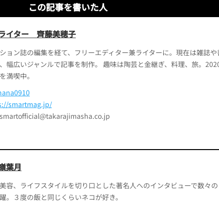
この記事を書いた人
ライター 齊藤美穂子
ション誌の編集を経て、フリーエディター兼ライターに。現在は雑誌や書
、幅広いジャンルで記事を制作。 趣味は陶芸と金継ぎ、料理、旅。202
を満喫中。
ana0910
s://smartmag.jp/
official@takarajimasha.co.jp
嶺葉月
美容、ライフスタイルを切り口とした著名人へのインタビューで数々の
躍。３度の飯と同じくらいネコが好き。