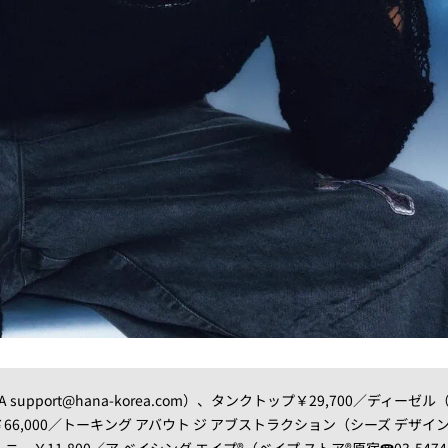
A support@hana-korea.com）、タンクトップ￥29,700／ディーゼ
ツ￥66,000／トーキング アバウト ジ アブストラクション（シーズ デザイ
m）、ビーニー￥11,800／ア ベイシング エイプ®（ベイプ ストア®原宿☎03-5474