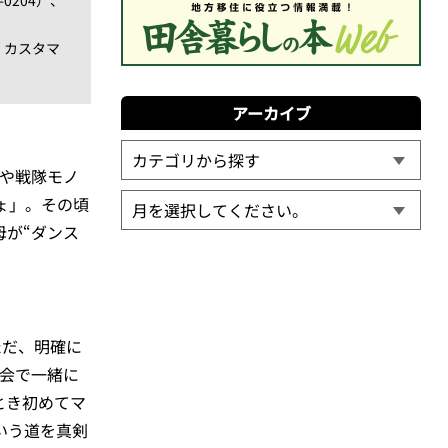
キ カスタマ
アーカイブ
や戦隊モノ
ょ」。その頃
母が“ダンス
ただ、明確に
表会で一緒に
とき初めてマ
いう道を真剣