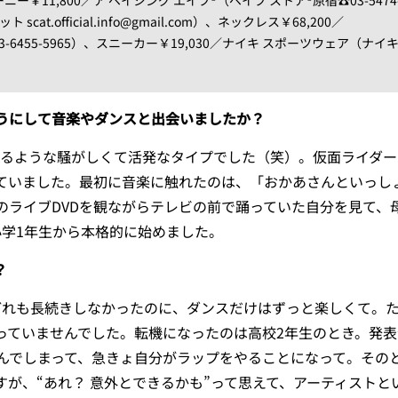
at.official.info@gmail.com）、ネックレス￥68,200／
☎03-6455-5965）、スニーカー￥19,030／ナイキ スポーツウェア（ナイ
うにして音楽やダンスと出会いましたか？
いるような騒がしくて活発なタイプでした（笑）。仮面ライダー
ていました。最初に音楽に触れたのは、「おかあさんといっし
のライブDVDを観ながらテレビの前で踊っていた自分を見て、
小学1年生から本格的に始めました。
？
どれも長続きしなかったのに、ダンスだけはずっと楽しくて。
っていませんでした。転機になったのは高校2年生のとき。発
んでしまって、急きょ自分がラップをやることになって。その
が、“あれ？ 意外とできるかも”って思えて、アーティストと