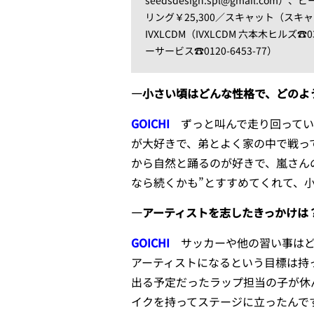
リング￥25,300／スキャット（スキャット sc
IVXLCDM（IVXLCDM 六本木ヒルズ
ーサービス☎0120-6453-77）
—小さい頃はどんな性格で、どのよ
GOICHI
ずっと叫んで走り回って
が大好きで、弟とよく家の中で戦っ
から自然と踊るのが好きで、嵐さん
なら続くかも”とすすめてくれて、
—アーティストを志したきっかけは
GOICHI
サッカーや他の習い事は
アーティストになるという目標は持
出る予定だったラップ担当の子が休
イクを持ってステージに立ったんです