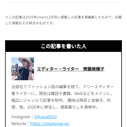
※この記事は2025年smart12月号に掲載した記事を再編集したもので、記載
した情報もその時点のものです。
この記事を書いた人
エディター・ライター 齊藤美穂子
出版社でファッション誌の編集を経て、フリーエディター
兼ライターに。現在は雑誌や書籍、Webなどをメインに、
幅広いジャンルで記事を制作。 趣味は陶芸と金継ぎ、料
理、旅。2020年に移住し、湘南暮らしを満喫中。
Instagram：
@hana0910
Website：
https://smartmag.jp/