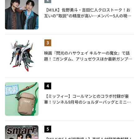
【M!LK】佐野勇斗・吉田仁人クロストーク！お
互いの"取説"の精度が高い…メンバー5人の現在
地も語る
映画『閃光のハサウェイ キルケーの魔女』で話
題！ Ξガンダム、アリュゼウスほか最新ガンプラ
を一挙紹介
【ミッフィー】コールマンとのコラボ付録が豪
華！リンネル9月号のショルダーバッグとミニリ
ュック付きトートバッグが話題