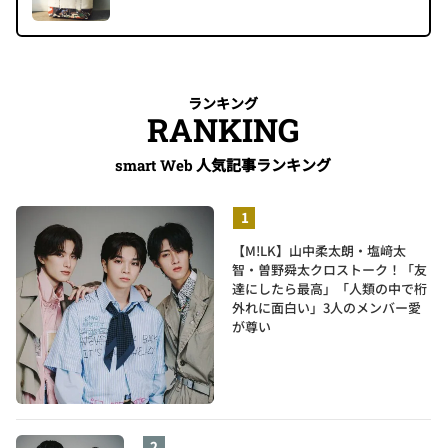
ランキング
RANKING
人気記事ランキング
smart Web
【M!LK】山中柔太朗・塩﨑太
智・曽野舜太クロストーク！「友
達にしたら最高」「人類の中で桁
外れに面白い」3人のメンバー愛
が尊い