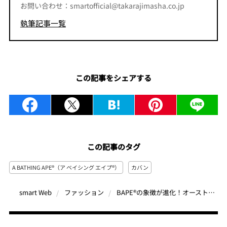
お問い合わせ：smartofficial@takarajimasha.co.jp
執筆記事一覧
この記事をシェアする
この記事のタグ
A BATHING APE®（ア ベイシング エイプ®︎）
カバン
BAPE®の象徴が進化！オーストリッチ型押しレザーの「ABC CAMO」ボストン＆トートで魅せる、大人の余裕
smart Web
ファッション