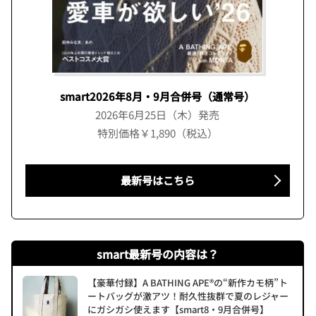
smart2026年8月・9月合併号（通常号）
2026年6月25日（木）発売
特別価格￥1,890（税込）
最新号はこちら
smart最新号の内容は？
【豪華付録】A BATHING APE®の“新作カモ柄”ト
ートバッグが激アツ！耐久性抜群で夏のレジャー
にガシガシ使えます【smart8・9月合併号】