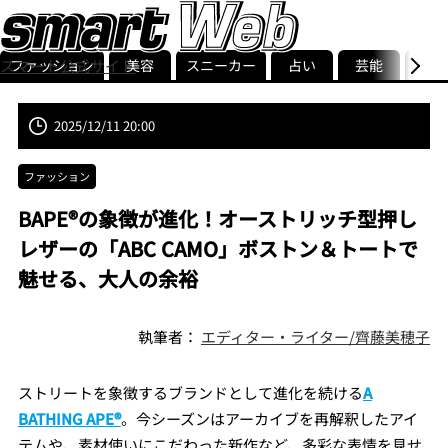
ファッション
美容
スニーカー
占い
芸能
グル
スマート公式サイト
ストリ
smart最新号
記事一覧
ランキング
2025/12/11 20:00
ファッション
BAPE®の象徴が進化！オーストリッチ型押し
レザーの「ABC CAMO」ボストン＆トートで
魅せる、大人の余裕
執筆者：
エディター・ライター/齊藤美穂子
ストリートを象徴するブランドとして進化を続ける
A
BATHING APE®
。今シーズンはアーカイブを再解釈したアイ
テムや、素材使いにこだわった新作など、多彩な表情を見せ