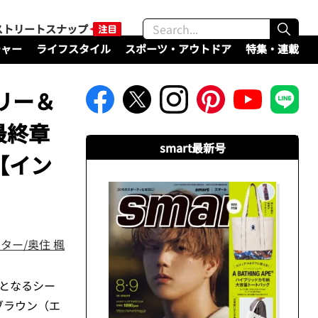
ストリートスナップ
チャー
ライフスタイル
スポーツ・アウトドア
特集・連載
リー＆
最終章
smart最新号
【イン
ター/奥住 楓
章となるシー
ブラウン（エ