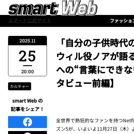
スマート公式サイト
ファッショ
「自分の子供時代
2025.11
25
ウィル役ノアが語
への“言葉にできな
20:00
タビュー前編】
カルチャー
smart Web の
記事をシェア！
全世界で熱狂的なファンを持つNet
ズン5が、いよいよ11月27日（木