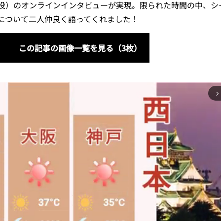
役）のオンラインインタビューが実現。限られた時間の中、シ
について二人仲良く語ってくれました！
この記事の画像一覧を見る（3枚）
arrow_forward_ios