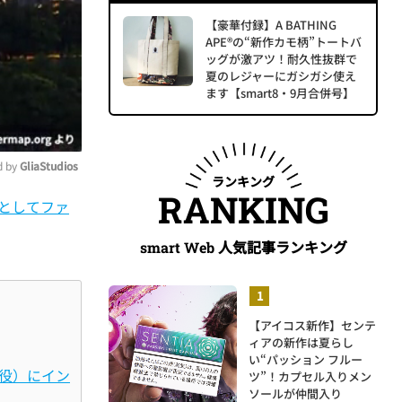
【豪華付録】A BATHING
APE®の“新作カモ柄”トートバ
ッグが激アツ！耐久性抜群で
夏のレジャーにガシガシ使え
ます【smart8・9月合併号】
 by 
GliaStudios
ランキング
RANKING
としてファ
ute
人気記事ランキング
smart Web
【アイコス新作】センテ
ィアの新作は夏らし
い“パッション フルー
役）にイン
ツ”！カプセル入りメン
ソールが仲間入り