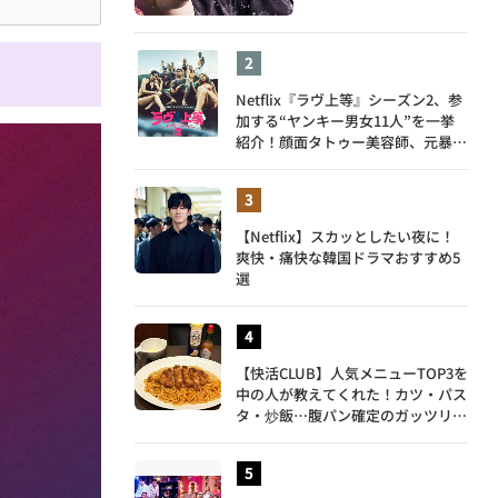
Netflix『ラヴ上等』シーズン2、参
加する“ヤンキー男女11人”を一挙
紹介！顔面タトゥー美容師、元暴走
族総長、人気キャバ嬢も
【Netflix】スカッとしたい夜に！
爽快・痛快な韓国ドラマおすすめ5
選
【快活CLUB】人気メニューTOP3を
中の人が教えてくれた！カツ・パス
タ・炒飯…腹パン確定のガッツリ飯
を食べ尽くす