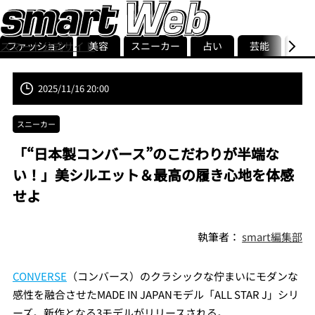
ファッション
美容
スニーカー
占い
芸能
グル
スマート公式サイト
ストリ
smart最新号
記事一覧
ランキング
2025/11/16 20:00
スニーカー
「“日本製コンバース”のこだわりが半端な
い！」美シルエット＆最高の履き心地を体感
せよ
執筆者：
smart編集部
CONVERSE
（コンバース）のクラシックな佇まいにモダンな
感性を融合させたMADE IN JAPANモデル「ALL STAR J」シリ
ーズ。新作となる3モデルがリリースされる。