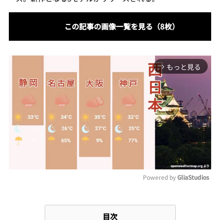
この記事の画像一覧を見る（8枚）
もっと見る
arrow_forward_ios
Powered by 
GliaStudios
Mute
目次