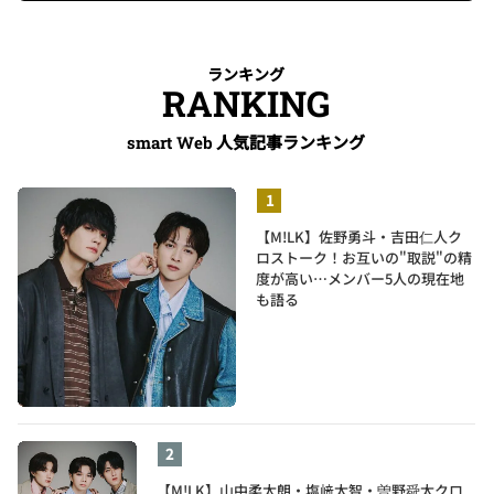
ランキング
RANKING
人気記事ランキング
smart Web
【M!LK】佐野勇斗・吉田仁人ク
ロストーク！お互いの"取説"の精
度が高い…メンバー5人の現在地
も語る
【M!LK】山中柔太朗・塩﨑太智・曽野舜太クロ