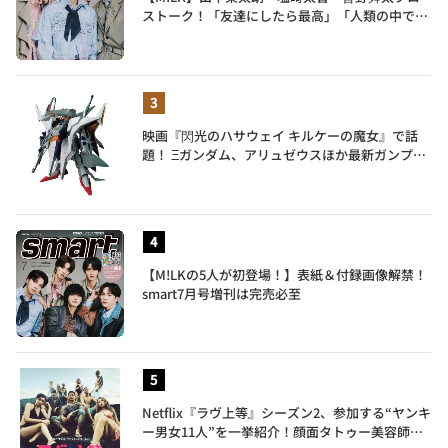
ストーク！「友達にしたら最高」「人類の中で桁
外れに面白い」3人のメンバー愛が尊い
映画『閃光のハサウェイ キルケーの魔女』で話
題！ Ξガンダム、アリュゼウスほか最新ガンプラ
を一挙紹介
【M!LKの5人が初登場！】表紙＆付録画像解禁！
smart7月号増刊は完売必至
Netflix『ラヴ上等』シーズン2、参加する“ヤンキ
ー男女11人”を一挙紹介！顔面タトゥー美容師、