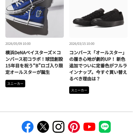
2026/05/09 10:00
2026/03/15 10:00
横浜DeNAベイスターズ×コ
コンバース「オールスター」
ンバース初コラボ！球団創設
の履き心地が劇的UP！ 新色
15年目を祝う“B”ロゴ入り限
追加でついに定番色がフルラ
定オールスターが誕生
インナップ。今すぐ買い替え
るべき理由は？
スニーカー
スニーカー