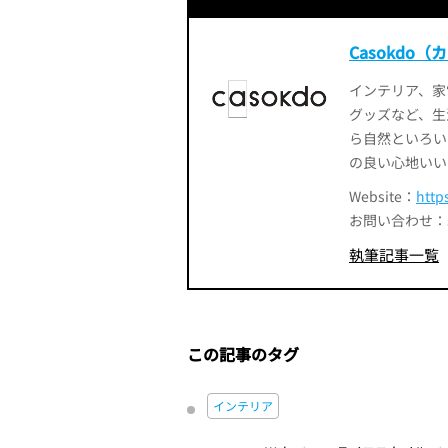
Casokdo
インテリア、家
グッズなど、生
ら自然といろい
の良い心地いい
Website：
http
お問い合わせ：smart
執筆記事一覧
この記事のタグ
インテリア