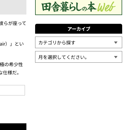
彼らが座って
アーカイブ
hair）」とい
極の希少性
な仕様だ。