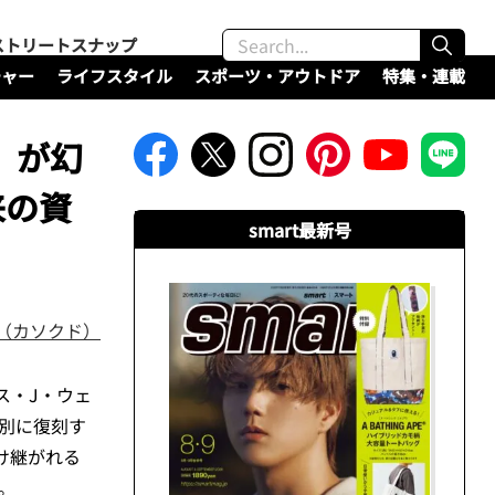
ストリートスナップ
チャー
ライフスタイル
スポーツ・アウトドア
特集・連載
」が幻
来の資
smart最新号
do（カソクド）
ス・J・ウェ
別に復刻す
け継がれる
。