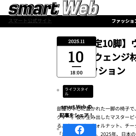
スマート公式サイト
ファッショ
【世界限定10脚
2025.11
10
の銘木・ウェンジ材
産”コレクション
18:00
ライフスタイ
ル
smart Web の
部屋の中心に置かれた一脚の椅子で
記事をシェア！
グナー
。彼が生み出したマスターピ
る。ウェンジ、ウォルナット、チー
「未来の資産」だ。2025年、
日本の