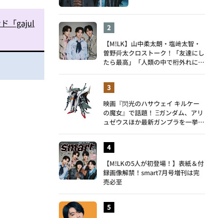
gajul
【M!LK】山中柔太朗・塩﨑太智・
曽野舜太クロストーク！「友達にし
たら最高」「人類の中で桁外れに面
白い」3人のメンバー愛が尊い
映画『閃光のハサウェイ キルケー
の魔女』で話題！ Ξガンダム、アリ
ュゼウスほか最新ガンプラを一挙紹
介
【M!LKの5人が初登場！】表紙＆付
録画像解禁！smart7月号増刊は完
売必至