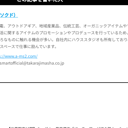
（カソクド）
電、アウトドアギア、地域産業品、伝統工芸、オーガニックアイテムや
活に関するアイテムのプロモーションやプロデュースを行っているため
ろなものに触れる機会が多い。自社内にハウススタジオも所有しており
スペースで仕事に励んでいます。
s://www.a-ms2.com/
official@takarajimasha.co.jp