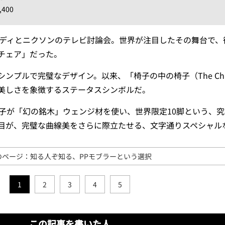
400
ケネディとニクソンのテレビ討論会。世界が注目したその舞台で、
チェア」だった。
シンプルで完璧なデザイン。以来、「
椅子の中の椅子
（The C
美しさを象徴するステータスシンボルだ。
椅子が「幻の銘木」ウェンジ材を使い、
世界限定10脚
という、究
目が、完璧な曲線美をさらに際立たせる、文字通りスペシャル
のページ：知る人ぞ知る、PPモブラーという選択
1
2
3
4
5
この記事を書いた人