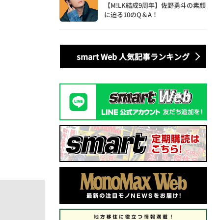
【M!LK結成9周年】佐野勇斗の素顔
に迫る10のQ＆A！
smart Web 人気記事ランキング