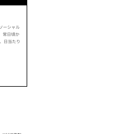
ソーシャル
、常日頃か
、日当たり