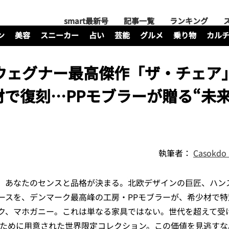
smart最新号
記事一覧
ランキング
ン
美容
スニーカー
占い
芸能
グルメ
乗り物
カル
】ウェグナー最高傑作「ザ・チェア
で復刻…PPモブラーが贈る“未
執筆者：
Casok
、あなたのセンスと品格が決まる。北欧デザインの巨匠、
ハン
ースを、デンマーク最高峰の工房・
PPモブラー
が、
希少材
で特
ク、マホガニー。これは単なる家具ではない。世代を超えて受
ために用意された
世界限定コレクション。この価値を見逃すな