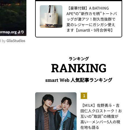
【豪華付録】A BATHING
APE®の“新作カモ柄”トートバ
ッグが激アツ！耐久性抜群で
夏のレジャーにガシガシ使え
ます【smart8・9月合併号】
 by 
GliaStudios
ute
ランキング
RANKING
人気記事ランキング
smart Web
【M!LK】佐野勇斗・吉
田仁人クロストーク！お
互いの"取説"の精度が
高い…メンバー5人の現
在地も語る