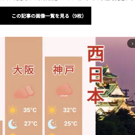
この記事の画像一覧を見る（9枚）
arrow_forward_ios