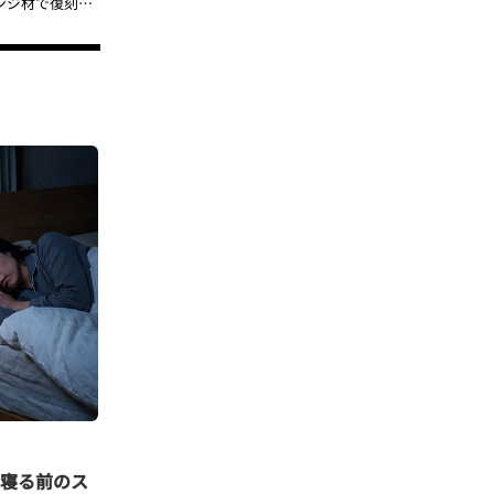
【世界限定10脚】ウェグナー最高傑作「ザ・チェア」が幻の銘木・ウェンジ材で復刻…PPモブラーが贈る“未来の資産”コレクション
寝る前のス