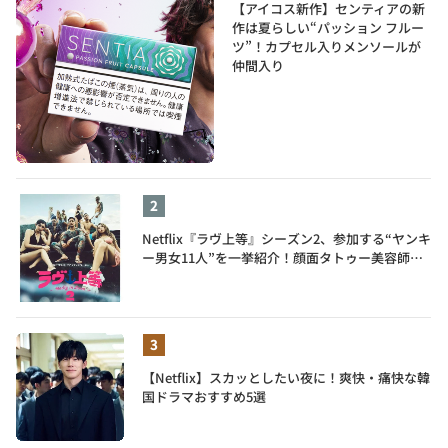
【アイコス新作】センティアの新
作は夏らしい“パッション フルー
ツ”！カプセル入りメンソールが
仲間入り
Netflix『ラヴ上等』シーズン2、参加する“ヤンキ
ー男女11人”を一挙紹介！顔面タトゥー美容師、
元暴走族総長、人気キャバ嬢も
【Netflix】スカッとしたい夜に！爽快・痛快な韓
国ドラマおすすめ5選