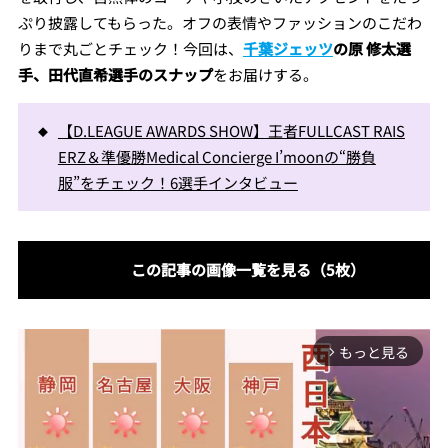
ぷり披露してもらった。オフの表情やファッションのこだわ
りまで丸ごとチェック！今回は、
千葉ジェッツ
の原 修太選
手、田代直希選手のスナップ
をお届けする。
【D.LEAGUE AWARDS SHOW】王者FULLCAST RAIS
ERZ＆準優勝Medical Concierge I’moonの“勝負
服”をチェック！6選手インタビュー
この記事の画像一覧を見る（5枚）
もっと見る
arrow_forward_ios