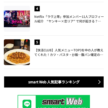
Netflix「ラヴ上等」参加メンバー11人プロフィー
ル紹介 “ヤンキー×恋リア” で何が起きる？地
上波では絶対に放送できない究極の恋リアが爆誕
【快活CLUB】人気メニューTOP3を中の人が教え
てくれた！カツ・パスタ・炒飯…腹パン確定のガ
ッツリ飯を食べ尽くす
smart Web 人気記事ランキング