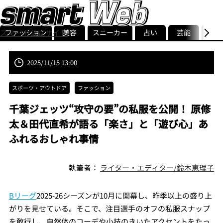
ファッション
美容
スニーカー
占い
芸能
グル
スマート公式サイト
ストリ
smart最新号
記事一覧
ランキング
2025/11/15 13:00
スポーツ・アウトドア
ファッション
千葉ジェッツ“攻守の要”の私服を公開！ 原修
太＆田代直希が語る「楽さ」と「遊び心」あ
ふれるおしゃれ事情
執筆者：
ライター・エディター/鈴木恵理子
Bリーグ
2025-26シーズンが10月に開幕し、昨季以上の盛り上
がりを見せている。そこで、注目選手のオフの私服スナップ
を敢行し、自然体のコーデや小技のきいたアクセントをたっ