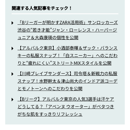
関連する人気記事をチェック！
「Bリーガーが明かすZARA活用術」サンロッカーズ
渋谷の“若き才能”ジャン・ローレンス・ハーパージ
ュニア＆大森康瑛の個性を公開
【アルバルク東京】小酒部泰暉＆ザック・バランス
キーの私服スナップ！「白スニーカー」へのこだわ
りと“疲れにくい”ストリートMIXスタイルを公開
【川崎ブレイブサンダース】司令塔＆新戦力の私服
スナップ！水野幹太＆津山尚大のインドア派コーデ
とモノトーンへのこだわりを公開
【Bリーグ】アルバルク東京の人気3選手は汗ケア
どうしてる？「アベンヌ ウオーター」がベタつき
がちな肌をすっきりリフレッシュ