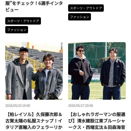
服”をチェック！6選手インタ
スポーツ・アウトドア
ビュー
ファッション
スポーツ・アウトドア
ファッション
2026/05/23 16:00
2026/05/17 20:00
【柏レイソル】久保藤次郎＆
【おしゃれラガーマンの服選
古賀太陽の私服スナップ！イ
び】清水建設江東ブルーシャ
タリア直輸入のフェラーリか
ークス・西端玄汰＆田森海音