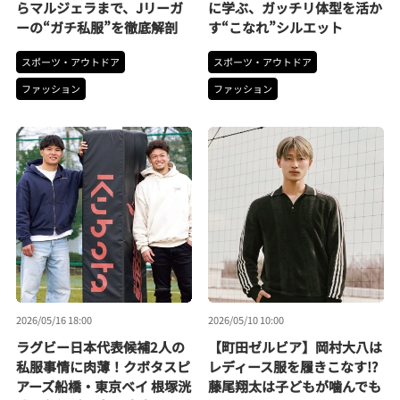
らマルジェラまで、Jリーガ
に学ぶ、ガッチリ体型を活か
ーの“ガチ私服”を徹底解剖
す“こなれ”シルエット
スポーツ・アウトドア
スポーツ・アウトドア
ファッション
ファッション
2026/05/16 18:00
2026/05/10 10:00
ラグビー日本代表候補2人の
【町田ゼルビア】岡村大八は
私服事情に肉薄！クボタスピ
レディース服を履きこなす!?
アーズ船橋・東京ベイ 根塚洸
藤尾翔太は子どもが噛んでも