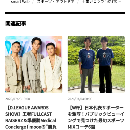
千葉ジェッツ“攻守の要”の私服を公開！ 原修太＆田代直希が語る「楽さ」と「遊び心」あふれるおしゃれ事情
smart Web
スポーツ・アウトドア
関連記事
2026/07/23 19:00
2026/07/04 08:00
【D.LEAGUE AWARDS
【W杯】日本代表サポーター
SHOW】王者FULLCAST
を激写！パブリックビューイ
RAISERZ＆準優勝Medical
ングで見つけた最旬スポーツ
Concierge I’moonの“勝負
MIXコーデ6選