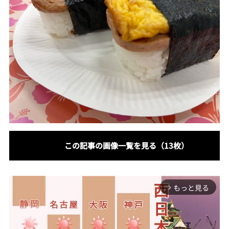
この記事の画像一覧を見る（13枚）
もっと見る
arrow_forward_ios