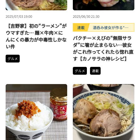
2025/07/03 19:00
2025/06/30 21:30
【吉野家】初の“ラーメン”が
連載
酒呑み彼女が作る“つ
ウマすぎた… 麺×牛肉×に
まみ系サラダ”
パクチー×えびの“無限サラ
んにくの暴力が中毒性しかな
ダ”に箸が止まらない…彼女
い件
がこれ作ってくれたら惚れ直
す【カノサラの神レシピ】
グルメ
グルメ
連載