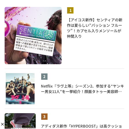
【アイコス新作】センティアの新
作は夏らしい“パッション フルー
ツ”！カプセル入りメンソールが
仲間入り
Netflix『ラヴ上等』シーズン2、参加する“ヤンキ
ー男女11人”を一挙紹介！顔面タトゥー美容師、
元暴走族総長、人気キャバ嬢も
アディダス新作「HYPERBOOST」は高クッショ