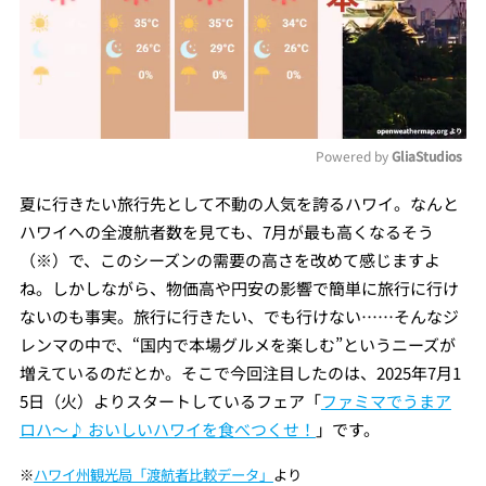
Powered by 
GliaStudios
Mute
夏に行きたい旅行先として不動の人気を誇るハワイ。なんと
ハワイへの全渡航者数を見ても、7月が最も高くなるそう
（※）で、このシーズンの需要の高さを改めて感じますよ
ね。しかしながら、物価高や円安の影響で簡単に旅行に行け
ないのも事実。旅行に行きたい、でも行けない……そんなジ
レンマの中で、“国内で本場グルメを楽しむ”というニーズが
増えているのだとか。そこで今回注目したのは、2025年7月1
5日（火）よりスタートしているフェア「
ファミマでうまア
ロハ～♪ おいしいハワイを食べつくせ！
」です。
※
ハワイ州観光局「渡航者比較データ」
より