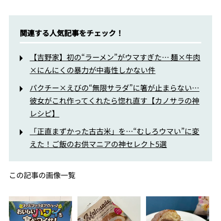
関連する人気記事をチェック！
【吉野家】初の“ラーメン”がウマすぎた… 麺×牛肉
×にんにくの暴力が中毒性しかない件
パクチー×えびの“無限サラダ”に箸が止まらない…
彼女がこれ作ってくれたら惚れ直す【カノサラの神
レシピ】
「正直まずかった古古米」を…“むしろウマい”に変
えた！ご飯のお供マニアの神セレクト5選
この記事の画像一覧