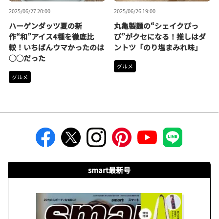
2025/06/27 20:00
2025/06/26 19:00
ハーゲンダッツ夏の新
丸亀製麺の“シェイクぴっ
作“和”アイス4種を徹底比
ぴ”がクセになる！推しはダ
較！いちばんウマかったのは
ントツ「のり塩まみれ味」
◯◯だった
グルメ
グルメ
smart最新号