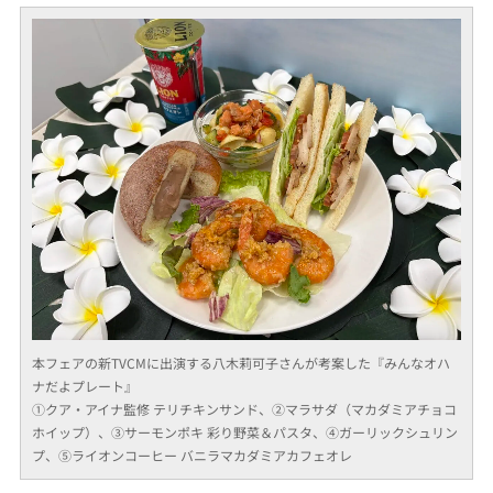
本フェアの新TVCMに出演する八木莉可子さんが考案した『みんなオハ
ナだよプレート』
①クア・アイナ監修 テリチキンサンド、②マラサダ（マカダミアチョコ
ホイップ）、③サーモンポキ 彩り野菜＆パスタ、④ガーリックシュリン
プ、⑤ライオンコーヒー バニラマカダミアカフェオレ