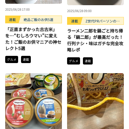
2025/06/28 17:00
2025/06/28 09:00
連載
絶品ご飯のお供5選
連載
Z世代PRパーソンのキ
ニナルTrendope
「正直まずかった古古米」
ラーメン二郎を鍋ごと持ち帰
を…“むしろウマい”に変え
る「鍋二郎」が最高だった！
た！ご飯のお供マニアの神セ
行列ナシ・味はガチな完全攻
レクト5選
略レポ
グルメ
連載
グルメ
連載