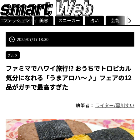
ファッション
美容
スニーカー
占い
芸能
グル
スマート公式サイト
ストリ
smart最新号
記事一覧
ランキング
2025/07/17 18:30
グルメ
ファミマでハワイ旅行!? おうちでトロピカル
気分になれる「うまアロハ〜♪」フェアの12
品がガチで最高すぎた
執筆者：
ライター/黒川すい