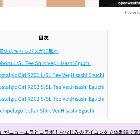
Powered
M
目次
寿史のキャンバスが洋服へ
born L/SL Tee Shirt Ver, Hisashi Eguchi
stalgic Girl RZ01 L/SL Tee Ver,Hisashi Eguchi
stalgic Girl RZ02 S/SL Tee Ver,Hisashi Eguchi
stalgic Girl RZ03 S/SL Tee Ver,Hisashi Eguchi
chipelago Collar Shirt Ver,Hisashi Eguchi
ut？」がニューエラとコラボ！おなじみのアイコンを立体刺繍で