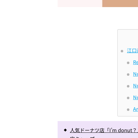
江口
Re
No
No
No
Ar
人気ドーナツ店「I’m don