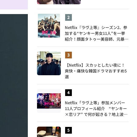
Netflix『ラヴ上等』シーズン2、参
加する“ヤンキー男女11人”を一挙
紹介！顔面タトゥー美容師、元暴走
族総長、人気キャバ嬢も
【Netflix】スカッとしたい夜に！
爽快・痛快な韓国ドラマおすすめ5
選
Netflix「ラヴ上等」参加メンバー
11人プロフィール紹介 “ヤンキー
×恋リア” で何が起きる？地上波で
は絶対に放送できない究極の恋リア
が爆誕