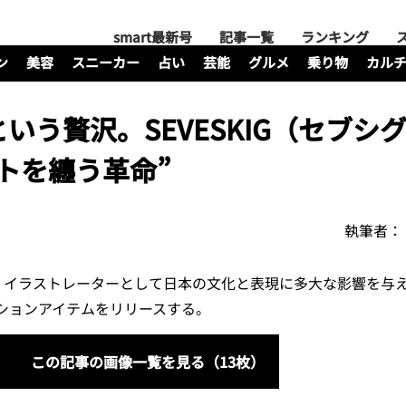
smart最新号
記事一覧
ランキング
ン
美容
スニーカー
占い
芸能
グルメ
乗り物
カル
いう贅沢。SEVESKIG（セブシ
トを纏う革命”
執筆者：
・イラストレーターとして日本の文化と表現に多大な影響を与
ションアイテムをリリースする。
この記事の画像一覧を見る（13枚）