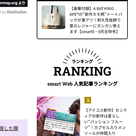
【豪華付録】A BATHING
 by 
GliaStudios
APE®の“新作カモ柄”トートバ
ッグが激アツ！耐久性抜群で
夏のレジャーにガシガシ使え
ute
ます【smart8・9月合併号】
ランキング
RANKING
人気記事ランキング
smart Web
【アイコス新作】センテ
ィアの新作は夏らし
い“パッション フルー
表現した限
ツ”！カプセル入りメン
ソールが仲間入り