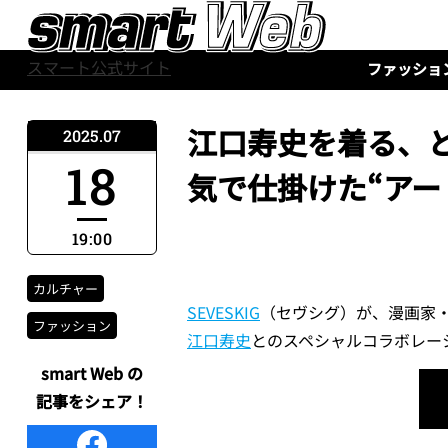
スマート公式サイト
ファッショ
江口寿史を着る、と
2025.07
18
気で仕掛けた“アー
19:00
カルチャー
SEVESKIG
（セヴシグ）が、漫画家
ファッション
江口寿史
とのスペシャルコラボレー
smart Web の
記事をシェア！