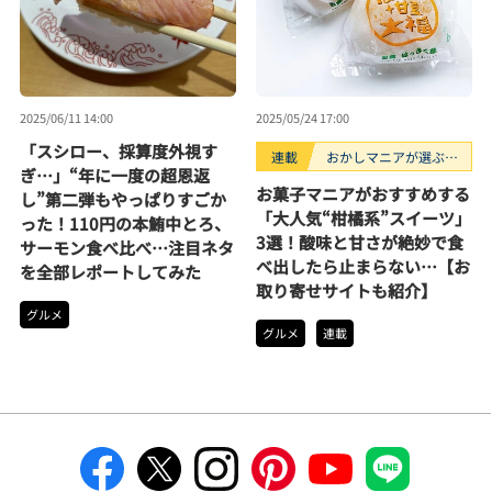
2025/06/11 14:00
2025/05/24 17:00
「スシロー、採算度外視す
連載
おかしマニアが選ぶお
ぎ…」“年に一度の超恩返
すすめお菓子3選
お菓子マニアがおすすめする
し”第二弾もやっぱりすごか
「大人気“柑橘系”スイーツ」
った！110円の本鮪中とろ、
3選！酸味と甘さが絶妙で食
サーモン食べ比べ…注目ネタ
べ出したら止まらない…【お
を全部レポートしてみた
取り寄せサイトも紹介】
グルメ
グルメ
連載