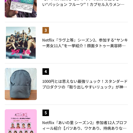
い“パッション フルーツ”！カプセル入りメンソ
ールが仲間入り
Netflix『ラヴ上等』シーズン2、参加する“ヤンキ
ー男女11人”を一挙紹介！顔面タトゥー美容師、
元暴走族総長、人気キャバ嬢も
1000円とは思えない最強リュック！スタンダード
プロダクツの「取り出しやすいリュック」が神す
ぎた…徹底レビュー
Netflix『あいの里 シーズン2』参加者12人プロフ
ィール紹介【バツあり、ワケあり、持病ありな35