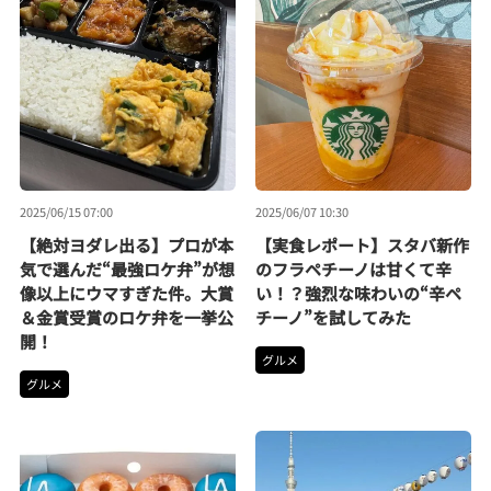
2025/06/15 07:00
2025/06/07 10:30
【絶対ヨダレ出る】プロが本
【実食レポート】スタバ新作
気で選んだ“最強ロケ弁”が想
のフラペチーノは甘くて辛
像以上にウマすぎた件。大賞
い！？強烈な味わいの“辛ペ
＆金賞受賞のロケ弁を一挙公
チーノ”を試してみた
開！
グルメ
グルメ