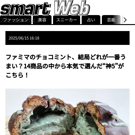
ファッション
美容
スニーカー
占い
芸能
グル
スマート公式サイト
ストリ
smart最新号
記事一覧
ランキング
2025/06/15 16:18
ファミマのチョコミント、結局どれが一番う
まい？14商品の中から本気で選んだ“神5”が
こちら！