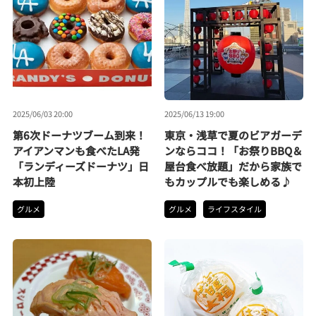
2025/06/03 20:00
2025/06/13 19:00
第6次ドーナツブーム到来！
東京・浅草で夏のビアガーデ
アイアンマンも食べたLA発
ンならココ！「お祭りBBQ＆
「ランディーズドーナツ」日
屋台食べ放題」だから家族で
本初上陸
もカップルでも楽しめる♪
グルメ
グルメ
ライフスタイル