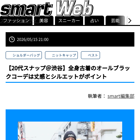
ファッション
美容
スニーカー
占い
芸能
グル
スマート公式サイト
ストリ
smart最新号
記事一覧
ランキング
2026/05/15 21:00
ショルダーバッグ
ニットキャップ
ベスト
【20代スナップ＠渋谷】全身古着のオールブラッ
クコーデは丈感とシルエットがポイント
執筆者：
smart編集部