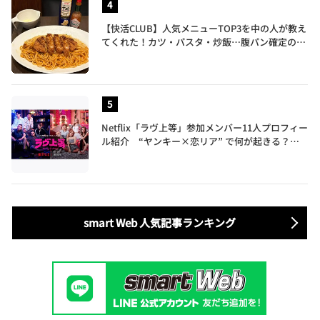
【快活CLUB】人気メニューTOP3を中の人が教え
てくれた！カツ・パスタ・炒飯…腹パン確定のガ
ッツリ飯を食べ尽くす
Netflix「ラヴ上等」参加メンバー11人プロフィー
ル紹介 “ヤンキー×恋リア” で何が起きる？地
上波では絶対に放送できない究極の恋リアが爆誕
smart Web 人気記事ランキング