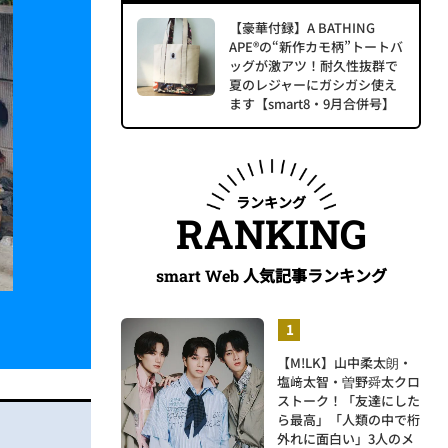
【豪華付録】A BATHING
APE®の“新作カモ柄”トートバ
ッグが激アツ！耐久性抜群で
夏のレジャーにガシガシ使え
ます【smart8・9月合併号】
ランキング
RANKING
人気記事ランキング
smart Web
【M!LK】山中柔太朗・
塩﨑太智・曽野舜太クロ
ストーク！「友達にした
ら最高」「人類の中で桁
外れに面白い」3人のメ