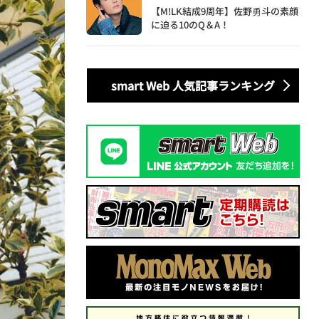
【M!LK結成9周年】佐野勇斗の素顔
に迫る10のQ＆A！
smart Web 人気記事ランキング