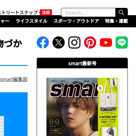
ストリートスナップ
チャー
ライフスタイル
スポーツ・アウトドア
特集・連載
物づか
smart最新号
smart編集部