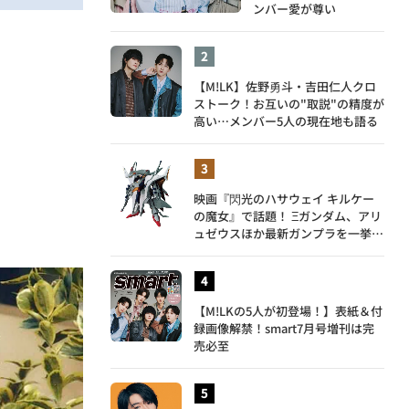
ンバー愛が尊い
【M!LK】佐野勇斗・吉田仁人クロ
ストーク！お互いの"取説"の精度が
高い…メンバー5人の現在地も語る
映画『閃光のハサウェイ キルケー
の魔女』で話題！ Ξガンダム、アリ
ュゼウスほか最新ガンプラを一挙紹
介
【M!LKの5人が初登場！】表紙＆付
録画像解禁！smart7月号増刊は完
売必至