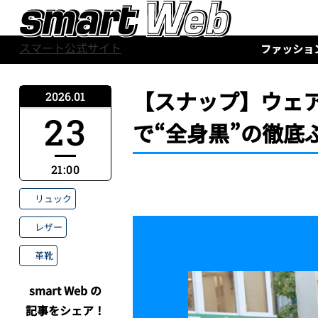
スマート公式サイト
ファッショ
【スナップ】ウェ
2026.01
23
で“全身黒”の徹底
21:00
リュック
レザー
革靴
smart Web の
記事をシェア！