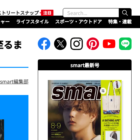
ストリートスナップ
チャー
ライフスタイル
スポーツ・アウトドア
特集・連載
至るま
smart最新号
smart編集部