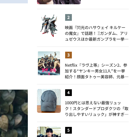
映画『閃光のハサウェイ キルケー
の魔女』で話題！ Ξガンダム、アリ
ュゼウスほか最新ガンプラを一挙紹
介
Netflix『ラヴ上等』シーズン2、参
加する“ヤンキー男女11人”を一挙
紹介！顔面タトゥー美容師、元暴走
族総長、人気キャバ嬢も
1000円とは思えない最強リュッ
ク！スタンダードプロダクツの「取
り出しやすいリュック」が神すぎ
た…徹底レビュー