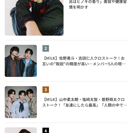
呂はヒノキの香り」美容や健康習
慣を明かす
【M!LK】佐野勇斗・吉田仁人クロストーク！お
互いの"取説"の精度が高い…メンバー5人の現在
地も語る
【M!LK】山中柔太朗・塩﨑太智・曽野舜太クロ
ストーク！「友達にしたら最高」「人類の中で桁
外れに面白い」3人のメンバー愛が尊い