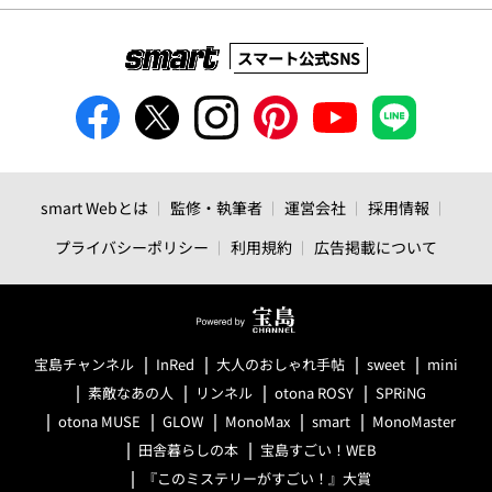
スマート公式SNS
smart Webとは
監修・執筆者
運営会社
採用情報
プライバシーポリシー
利用規約
広告掲載について
宝島チャンネル
InRed
大人のおしゃれ手帖
sweet
mini
素敵なあの人
リンネル
otona ROSY
SPRiNG
otona MUSE
GLOW
MonoMax
smart
MonoMaster
田舎暮らしの本
宝島すごい！WEB
『このミステリーがすごい！』大賞