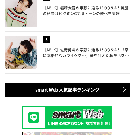
【M!LK】塩﨑太智の素顔に迫る15のQ＆A！美肌
の秘訣はビタミンC？肌トーンの変化を実感
【M!LK】佐野勇斗の素顔に迫る15のQ＆A！「家
に本格的なカラオケを…」夢を叶えた私生活を公
開
smart Web 人気記事ランキング