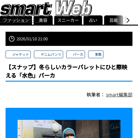
ファッション
美容
スニーカー
占い
芸能
グル
スマート公式サイト
ストリ
smart最新号
記事一覧
ランキング
2026/01/10 21:00
ジャケット
デニムパンツ
パーカ
革靴
【スナップ】冬らしいカラーパレットにひと際映
える「水色」パーカ
執筆者：
smart編集部