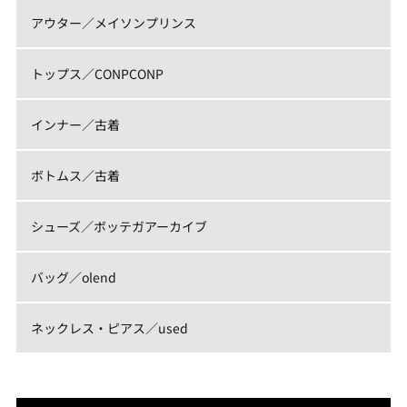
アウター／メイソンプリンス
トップス／CONPCONP
インナー／古着
ボトムス／古着
シューズ／ボッテガアーカイブ
バッグ／olend
ネックレス・ピアス／used