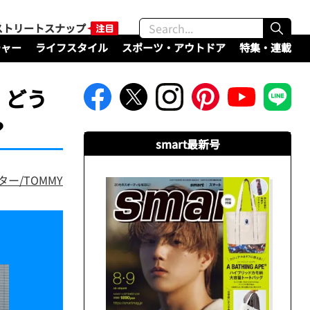
ストリートスナップ
チャー
ライフスタイル
スポーツ・アウトドア
特集・連載
。どう
？
smart最新号
ター/TOMMY