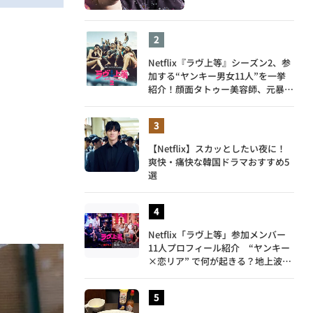
Netflix『ラヴ上等』シーズン2、参
加する“ヤンキー男女11人”を一挙
紹介！顔面タトゥー美容師、元暴走
族総長、人気キャバ嬢も
【Netflix】スカッとしたい夜に！
爽快・痛快な韓国ドラマおすすめ5
選
Netflix「ラヴ上等」参加メンバー
11人プロフィール紹介 “ヤンキー
×恋リア” で何が起きる？地上波で
は絶対に放送できない究極の恋リア
が爆誕