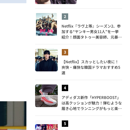
Netflix『ラヴ上等』シーズン2、参
加する“ヤンキー男女11人”を一挙
紹介！顔面タトゥー美容師、元暴走
族総長、人気キャバ嬢も
【Netflix】スカッとしたい夜に！
爽快・痛快な韓国ドラマおすすめ5
選
アディダス新作「HYPERBOOST」
は高クッションが魅力！弾むような
履き心地でランニングがもっと楽し
く