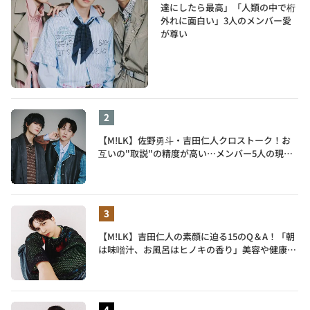
達にしたら最高」「人類の中で桁
外れに面白い」3人のメンバー愛
が尊い
【M!LK】佐野勇斗・吉田仁人クロストーク！お
互いの"取説"の精度が高い…メンバー5人の現在
地も語る
【M!LK】吉田仁人の素顔に迫る15のQ＆A！「朝
は味噌汁、お風呂はヒノキの香り」美容や健康習
慣を明かす