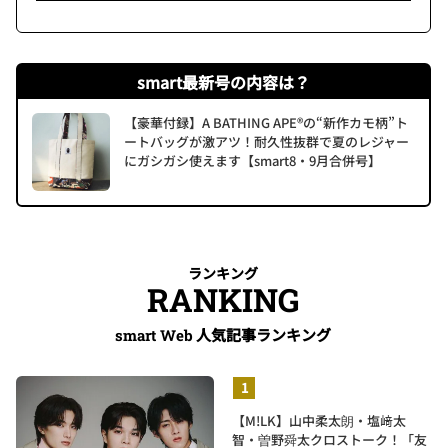
smart最新号の内容は？
【豪華付録】A BATHING APE®の“新作カモ柄”ト
ートバッグが激アツ！耐久性抜群で夏のレジャー
にガシガシ使えます【smart8・9月合併号】
ランキング
RANKING
人気記事ランキング
smart Web
【M!LK】山中柔太朗・塩﨑太
智・曽野舜太クロストーク！「友