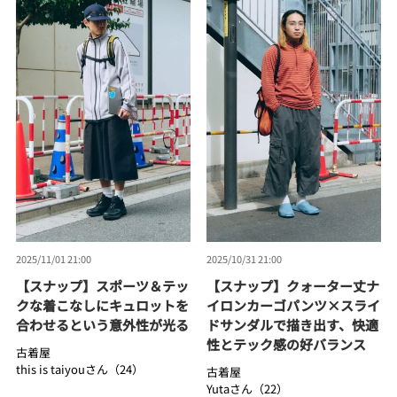
2025/11/01 21:00
2025/10/31 21:00
【スナップ】スポーツ＆テッ
【スナップ】クォーター丈ナ
クな着こなしにキュロットを
イロンカーゴパンツ×スライ
合わせるという意外性が光る
ドサンダルで描き出す、快適
性とテック感の好バランス
古着屋
this is taiyouさん（24）
古着屋
Yutaさん（22）