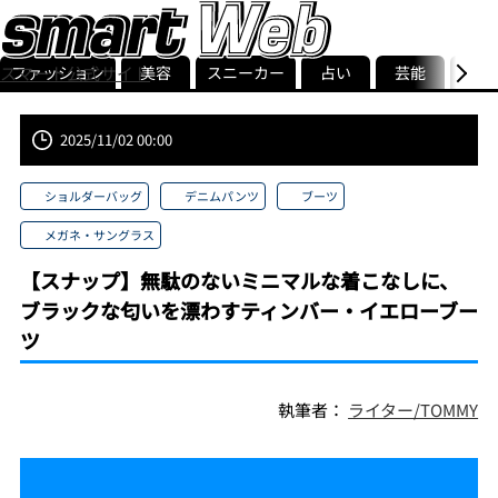
スマート公式サイト
ファッション
美容
スニーカー
占い
芸能
グル
ストリ
smart最新号
記事一覧
ランキング
2025/11/02 00:00
ショルダーバッグ
デニムパンツ
ブーツ
メガネ・サングラス
【スナップ】無駄のないミニマルな着こなしに、
ブラックな匂いを漂わすティンバー・イエローブー
ツ
執筆者：
ライター/TOMMY