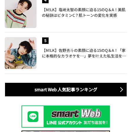
【M!LK】塩﨑太智の素顔に迫る15のQ＆A！美肌
の秘訣はビタミンC？肌トーンの変化を実感
【M!LK】佐野勇斗の素顔に迫る15のQ＆A！「家
に本格的なカラオケを…」夢を叶えた私生活を公
開
smart Web 人気記事ランキング