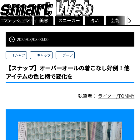
ファッション
美容
スニーカー
占い
芸能
グル
スマート公式サイト
ストリ
smart最新号
記事一覧
ランキング
2025/08/03 00:00
Tシャツ
キャップ
ブーツ
【スナップ】オーバーオールの着こなし好例！他
アイテムの色と柄で変化を
執筆者：
ライター/TOMMY