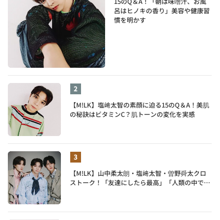
15のQ＆A！「朝は味噌汁、お風
呂はヒノキの香り」美容や健康習
慣を明かす
【M!LK】塩﨑太智の素顔に迫る15のQ＆A！美肌
の秘訣はビタミンC？肌トーンの変化を実感
【M!LK】山中柔太朗・塩﨑太智・曽野舜太クロ
ストーク！「友達にしたら最高」「人類の中で桁
外れに面白い」3人のメンバー愛が尊い