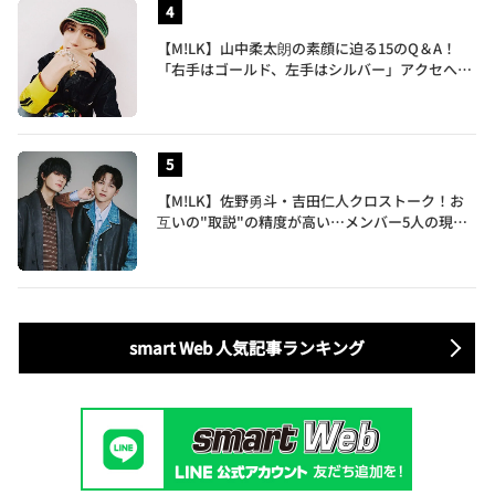
【M!LK】山中柔太朗の素顔に迫る15のQ＆A！
「右手はゴールド、左手はシルバー」アクセへの
譲れないこだわりも披露
【M!LK】佐野勇斗・吉田仁人クロストーク！お
互いの"取説"の精度が高い…メンバー5人の現在
地も語る
smart Web 人気記事ランキング