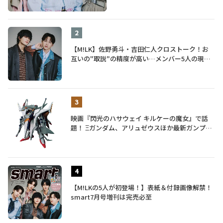
【M!LK】佐野勇斗・吉田仁人クロストーク！お
互いの"取説"の精度が高い…メンバー5人の現在
地も語る
映画『閃光のハサウェイ キルケーの魔女』で話
題！ Ξガンダム、アリュゼウスほか最新ガンプラ
を一挙紹介
【M!LKの5人が初登場！】表紙＆付録画像解禁！
smart7月号増刊は完売必至