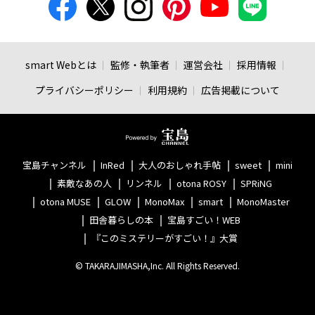
smart Webとは
監修・執筆者
運営会社
採用情報
プライバシーポリシー
利用規約
広告掲載について
宝島チャンネル
InRed
大人のおしゃれ手帖
sweet
mini
素敵なあの人
リンネル
otona ROSY
SPRiNG
otona MUSE
GLOW
MonoMax
smart
MonoMaster
田舎暮らしの本
宝島すごい！WEB
『このミステリーがすごい！』大賞
© TAKARAJIMASHA,Inc. All Rights Reserved.