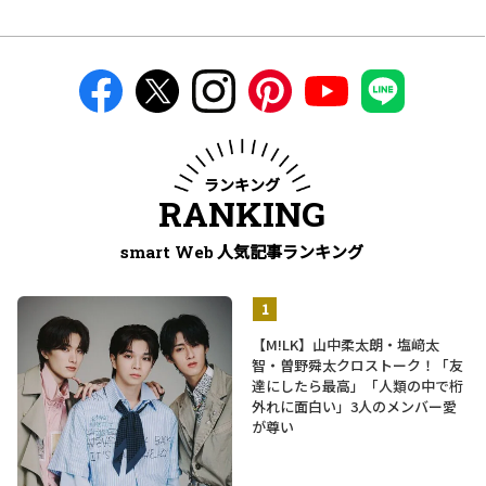
ランキング
RANKING
人気記事ランキング
smart Web
【M!LK】山中柔太朗・塩﨑太
智・曽野舜太クロストーク！「友
達にしたら最高」「人類の中で桁
外れに面白い」3人のメンバー愛
が尊い