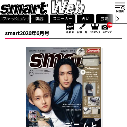
ファッション
美容
スニーカー
占い
芸能
グル
スマート公式サイト
ストリ
smart最新号
記事一覧
ランキング
smart2026年6月号