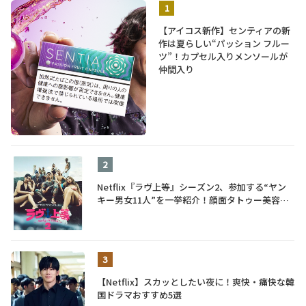
【アイコス新作】センティアの新
作は夏らしい“パッション フルー
ツ”！カプセル入りメンソールが
仲間入り
Netflix『ラヴ上等』シーズン2、参加する“ヤン
キー男女11人”を一挙紹介！顔面タトゥー美容
師、元暴走族総長、人気キャバ嬢も
【Netflix】スカッとしたい夜に！爽快・痛快な韓
国ドラマおすすめ5選