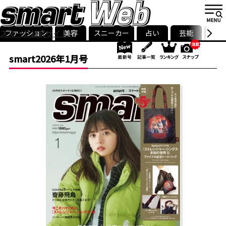
ファッション
美容
スニーカー
占い
芸能
グル
スマート公式サイト
ストリ
smart最新号
記事一覧
ランキング
smart2026年1月号