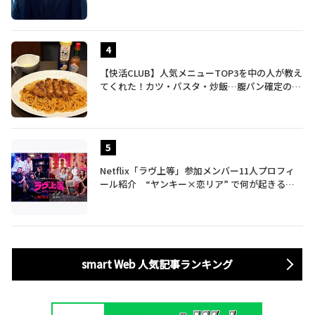
【快活CLUB】人気メニューTOP3を中の人が教え
てくれた！カツ・パスタ・炒飯…腹パン確定のガ
ッツリ飯を食べ尽くす
Netflix「ラヴ上等」参加メンバー11人プロフィ
ール紹介 “ヤンキー×恋リア” で何が起きる？
地上波では絶対に放送できない究極の恋リアが爆
誕
smart Web 人気記事ランキング