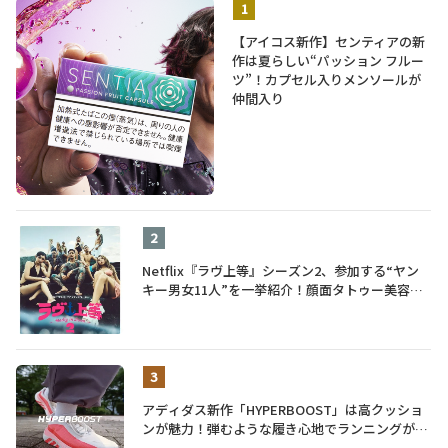
【アイコス新作】センティアの新
作は夏らしい“パッション フルー
ツ”！カプセル入りメンソールが
仲間入り
Netflix『ラヴ上等』シーズン2、参加する“ヤン
キー男女11人”を一挙紹介！顔面タトゥー美容
師、元暴走族総長、人気キャバ嬢も
アディダス新作「HYPERBOOST」は高クッショ
ンが魅力！弾むような履き心地でランニングがも
っと楽しく