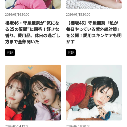
2026/07/16 20:00
2026/07/15 20:00
櫻坂46・守屋麗奈が“気にな
【櫻坂46】守屋麗奈「私が
る25の質問”に回答！好きな
毎日やっている紫外線対策」
香り、愛用品、休日の過ごし
を公開！愛用スキンケアも明
方まで全部聞いた
かす
芸能
芸能
2026/05/04 19:00
2026/02/08 20:00