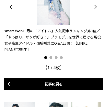
smart Web10月の「アイドル」人気記事ランキング第3位／
s
っ
「やっぱり、ザクが好き！」プラモデルを世界に届ける現役
「
女子高生アイドル・佐藤咲菜にQ＆A25問！【LINKL
れ
PLANET2期生】
生
【
1
/
4
枚】
記事に戻る