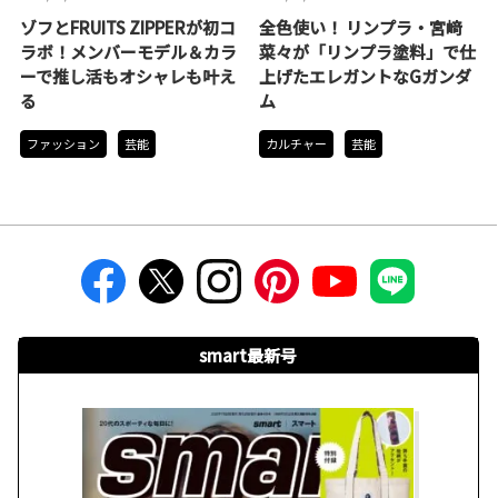
ゾフとFRUITS ZIPPERが初コ
全色使い！ リンプラ・宮﨑
ラボ！メンバーモデル＆カラ
菜々が「リンプラ塗料」で仕
ーで推し活もオシャレも叶え
上げたエレガントなGガンダ
る
ム
ファッション
芸能
カルチャー
芸能
smart最新号