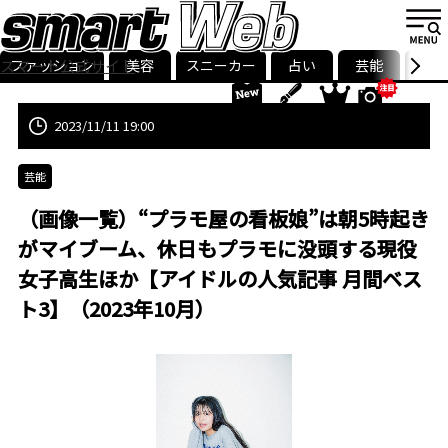
ファッション
美容
スニーカー
占い
芸能
グル
スマート公式サイト
ストリ
smart最新号
記事一覧
ランキング
2023/11/11 19:00
芸能
（画像一覧）“プラモ屋の看板娘”は朝5時起き
がマイブーム、休日もプラモに没頭する現役
女子高生ほか【アイドルの人気記事 月間ベス
ト3】（2023年10月）