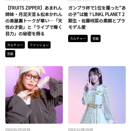
【FRUITS ZIPPER】あまれん
ガンプラ杯で1位を獲った“あ
姉妹・月足天音＆松本かれん
の子”は誰？LINKL PLANET 2
の楽屋裏トークが尊い…「天
期生・佐藤咲菜の素顔とプラ
性の才能」と「ライブで輝く
モデル愛
目力」の秘密を語る
カルチャー
芸能
カルチャー
ファッション
芸能
2026/01/29 20:00
2025/11/08 19:00