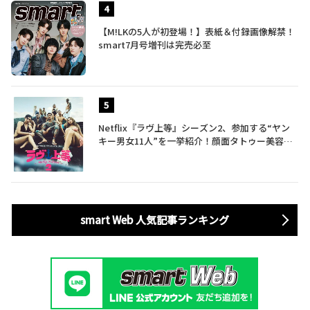
【M!LKの5人が初登場！】表紙＆付録画像解禁！
smart7月号増刊は完売必至
Netflix『ラヴ上等』シーズン2、参加する“ヤン
キー男女11人”を一挙紹介！顔面タトゥー美容
師、元暴走族総長、人気キャバ嬢も
smart Web 人気記事ランキング