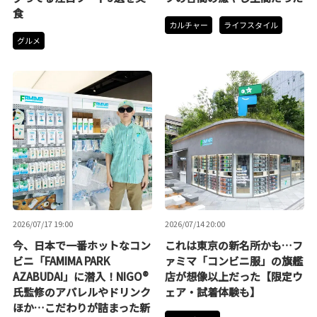
食
カルチャー
ライフスタイル
グルメ
2026/07/17 19:00
2026/07/14 20:00
今、日本で一番ホットなコン
これは東京の新名所かも…フ
ビニ「FAMIMA PARK
ァミマ「コンビニ服」の旗艦
AZABUDAI」に潜入！NIGO®
店が想像以上だった【限定ウ
氏監修のアパレルやドリンク
ェア・試着体験も】
ほか…こだわりが詰まった新