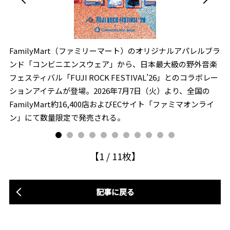
FamilyMart（ファミリーマート）のオリジナルアパレルブラ
C
ンド「コンビニエンスウェア」から、日本最大級の野外音楽
2
フェスティバル「FUJI ROCK FESTIVAL’26」とのコラボレー
お
ションアイテムが登場。2026年7月7日（火）より、全国の
オ
FamilyMart約16,400店およびECサイト「ファミマオンライ
ア
ン」にて数量限定で発売される。
【
1
/
11
枚】
記事に戻る