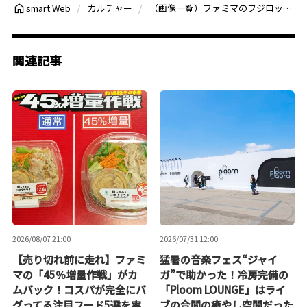
（画像一覧）ファミマのフジロック限定コラボが可愛すぎる！今年は“使えるサコッシュ”も登場
smart Web
カルチャー
関連記事
2026/08/07 21:00
2026/07/31 12:00
【売り切れ前に走れ】ファミ
猛暑の音楽フェス“ジャイ
マの「45％増量作戦」がカ
ガ”で助かった！冷房完備の
ムバック！コスパが完全にバ
「Ploom LOUNGE」はライ
グってる注目フード5選を実
ブの合間の癒やし空間だった