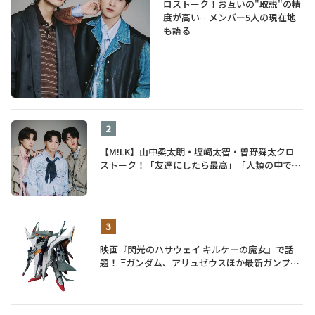
ロストーク！お互いの"取説"の精
度が高い…メンバー5人の現在地
も語る
【M!LK】山中柔太朗・塩﨑太智・曽野舜太クロ
ストーク！「友達にしたら最高」「人類の中で桁
外れに面白い」3人のメンバー愛が尊い
映画『閃光のハサウェイ キルケーの魔女』で話
題！ Ξガンダム、アリュゼウスほか最新ガンプラ
を一挙紹介