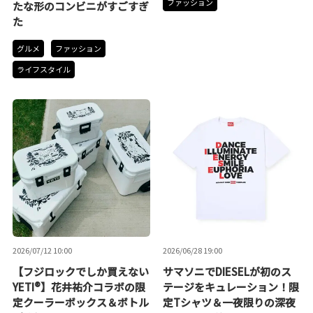
ファッション
たな形のコンビニがすごすぎ
た
グルメ
ファッション
ライフスタイル
2026/07/12 10:00
2026/06/28 19:00
【フジロックでしか買えない
サマソニでDIESELが初のス
YETI®】花井祐介コラボの限
テージをキュレーション！限
定クーラーボックス＆ボトル
定Tシャツ＆一夜限りの深夜