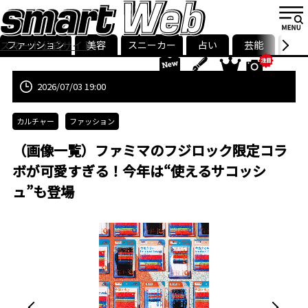
ファッション
美容
スニーカー
占い
芸能
グル
スマート公式サイト
ストリ
smart最新号
記事一覧
ランキング
2026/07/03 19:00
カルチャー
ファッション
（画像一覧）ファミマのフジロック限定コラ
ボが可愛すぎる！今年は“使えるサコッシ
ュ”も登場