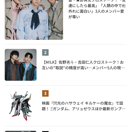
達にしたら最高」「人類の中で桁
外れに面白い」3人のメンバー愛
が尊い
【M!LK】佐野勇斗・吉田仁人クロストーク！お
互いの"取説"の精度が高い…メンバー5人の現在
地も語る
映画『閃光のハサウェイ キルケーの魔女』で話
題！ Ξガンダム、アリュゼウスほか最新ガンプラ
を一挙紹介