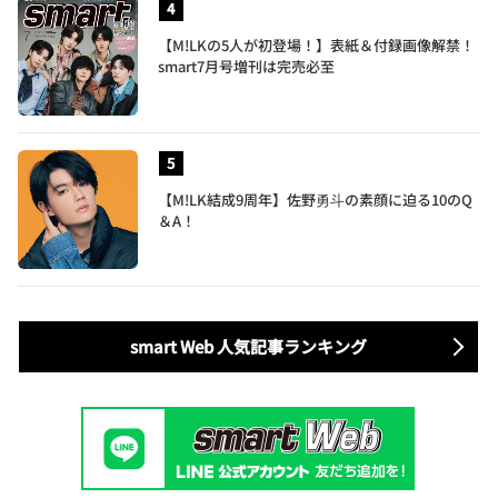
【M!LKの5人が初登場！】表紙＆付録画像解禁！
smart7月号増刊は完売必至
【M!LK結成9周年】佐野勇斗の素顔に迫る10のQ
＆A！
smart Web 人気記事ランキング