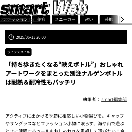
ファッション
美容
スニーカー
占い
芸能
グル
スマート公式サイト
ストリ
smart最新号
記事一覧
ランキング
2025/06/13 20:00
ライフスタイル
「持ち歩きたくなる“映えボトル”」おしゃれ
アートワークをまとった別注ナルゲンボトル
は耐熱＆耐冷性もバッチリ
執筆者：
smart編集部
アクティブに出かける季節に相応しい小物選びを。キャップ
やサングラスなどファッション小物に限らず、海や山で遊ぶ
ときに活躍するツールもおしゃれさを重視して選びたい！今