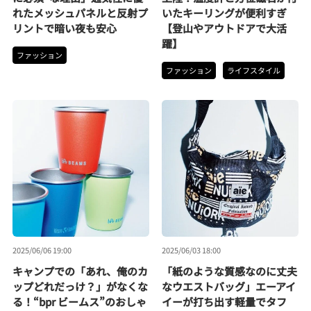
れたメッシュパネルと反射プ
いたキーリングが便利すぎ
リントで暗い夜も安心
【登山やアウトドアで大活
躍】
ファッション
ファッション
ライフスタイル
2025/06/06 19:00
2025/06/03 18:00
キャンプでの「あれ、俺のカ
「紙のような質感なのに丈夫
ップどれだっけ？」がなくな
なウエストバッグ」エーアイ
る！“bpr ビームス”のおしゃ
イーが打ち出す軽量でタフ