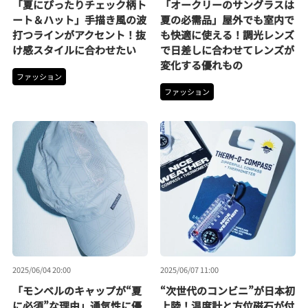
「夏にぴったりチェック柄ト
「オークリーのサングラスは
ート＆ハット」手描き風の波
夏の必需品」屋外でも室内で
打つラインがアクセント！抜
も快適に使える！調光レンズ
け感スタイルに合わせたい
で日差しに合わせてレンズが
変化する優れもの
ファッション
ファッション
2025/06/04 20:00
2025/06/07 11:00
「モンベルのキャップが“夏
“次世代のコンビニ”が日本初
に必須”な理由」通気性に優
上陸！温度計と方位磁石が付