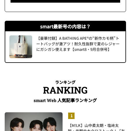
smart最新号の内容は？
【豪華付録】A BATHING APE®の“新作カモ柄”ト
ートバッグが激アツ！耐久性抜群で夏のレジャー
にガシガシ使えます【smart8・9月合併号】
ランキング
RANKING
人気記事ランキング
smart Web
【M!LK】山中柔太朗・塩﨑太
智・曽野舜太クロストーク！「友