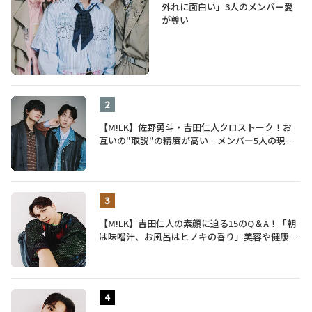
外れに面白い」3人のメンバー愛
が尊い
【M!LK】佐野勇斗・吉田仁人クロストーク！お
互いの"取説"の精度が高い…メンバー5人の現在
地も語る
【M!LK】吉田仁人の素顔に迫る15のQ＆A！「朝
は味噌汁、お風呂はヒノキの香り」美容や健康習
慣を明かす