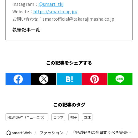
Instagram：
@smart_tkj
Website：
https://smartmag.jp/
お問い合わせ：smartofficial@takarajimasha.co.jp
執筆記事一覧
この記事をシェアする
この記事のタグ
NEW ERA®（ニューエラ）
コラボ
帽子
野球
「野球好きは全員買うべき完売不可避キャップ」ありそうでなかった“B”ロゴがかわいい！BETTER DAYS STADIUM×マーカ×ニューエラトリプルコラボ最新作
smart Web
ファッション