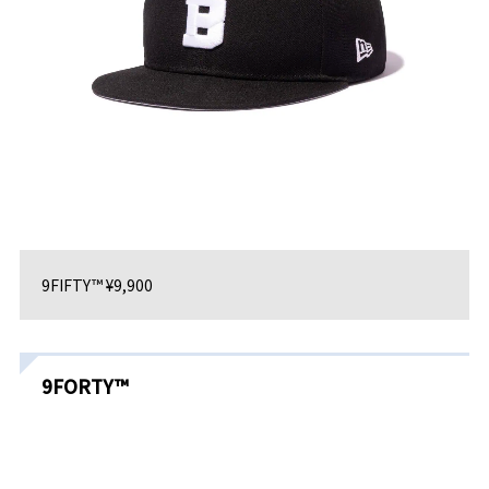
9FIFTY™ ¥9,900
9FORTY™