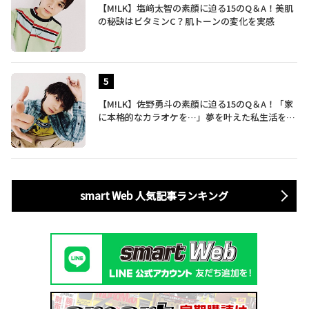
【M!LK】塩﨑太智の素顔に迫る15のQ＆A！美肌
の秘訣はビタミンC？肌トーンの変化を実感
【M!LK】佐野勇斗の素顔に迫る15のQ＆A！「家
に本格的なカラオケを…」夢を叶えた私生活を公
開
smart Web 人気記事ランキング