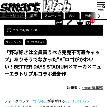
ファッション
美容
スニーカー
占い
芸能
グル
スマート公式サイト
ストリ
smart最新号
記事一覧
ランキング
2025/04/26 11:00
ファッション
ライフスタイル
「野球好きは全員買うべき完売不可避キャッ
プ」ありそうでなかった“B”ロゴがかわい
い！BETTER DAYS STADIUM×マーカ×ニュ
ーエラトリプルコラボ最新作
執筆者：
smart編集部
フォトグラファー
竹内裕二
が手がける
BETTER DAYS