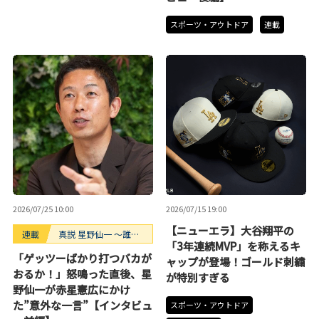
スポーツ・アウトドア
連載
2026/07/25 10:00
2026/07/15 19:00
【ニューエラ】大谷翔平の
連載
真説 星野仙一 ～誰も
「3年連続MVP」を称えるキ
知らない“鉄拳制裁”の
「ゲッツーばかり打つバカが
ャップが登場！ゴールド刺繍
裏側～
おるか！」怒鳴った直後、星
が特別すぎる
野仙一が赤星憲広にかけ
た”意外な一言”【インタビュ
スポーツ・アウトドア