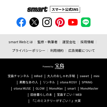
スマート公式SNS
smart Webとは
監修・執筆者
運営会社
採用情報
プライバシーポリシー
利用規約
広告掲載について
宝島チャンネル
InRed
大人のおしゃれ手帖
sweet
mini
素敵なあの人
リンネル
otona ROSY
SPRiNG
otona MUSE
GLOW
MonoMax
smart
MonoMaster
田舎暮らしの本
宝島すごい！WEB
『このミステリーがすごい！』大賞