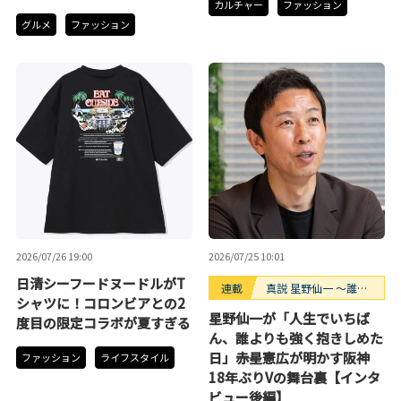
カルチャー
ファッション
グルメ
ファッション
2026/07/26 19:00
2026/07/25 10:01
日清シーフードヌードルがT
連載
真説 星野仙一 ～誰も
シャツに！コロンビアとの2
知らない“鉄拳制裁”の
星野仙一が「人生でいちば
度目の限定コラボが夏すぎる
裏側～
ん、誰よりも強く抱きしめた
日」――赤星憲広が明かす阪神
ファッション
ライフスタイル
18年ぶりVの舞台裏【インタ
ビュー後編】