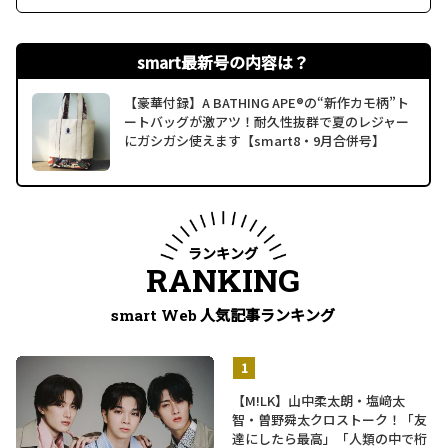
smart最新号の内容は？
【豪華付録】A BATHING APE®の“新作カモ柄”ト
ートバッグが激アツ！耐久性抜群で夏のレジャー
にガシガシ使えます【smart8・9月合併号】
ランキング
RANKING
人気記事ランキング
smart Web
【M!LK】山中柔太朗・塩﨑太
智・曽野舜太クロストーク！「友
達にしたら最高」「人類の中で桁