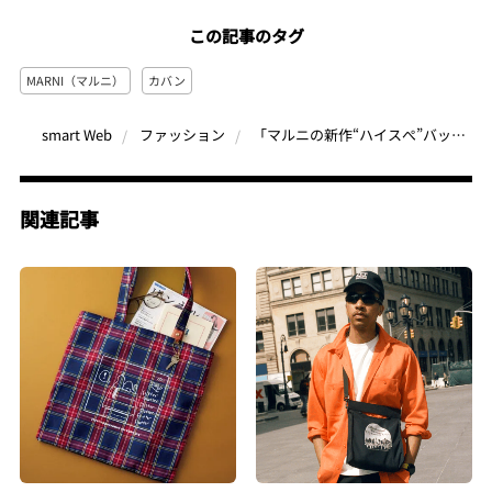
この記事のタグ
MARNI（マルニ）
カバン
「マルニの新作“ハイスぺ”バックパックが欲しい！」ジグザグ刺しゅうにときめく！耐久性＆撥水性抜群のコーデュラ®素材で新登場
smart Web
ファッション
関連記事