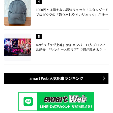
1000円とは思えない最強リュック！スタンダード
プロダクツの「取り出しやすいリュック」が神す
ぎた…徹底レビュー
Netflix「ラヴ上等」参加メンバー11人プロフィー
ル紹介 “ヤンキー×恋リア” で何が起きる？地
上波では絶対に放送できない究極の恋リアが爆誕
smart Web 人気記事ランキング