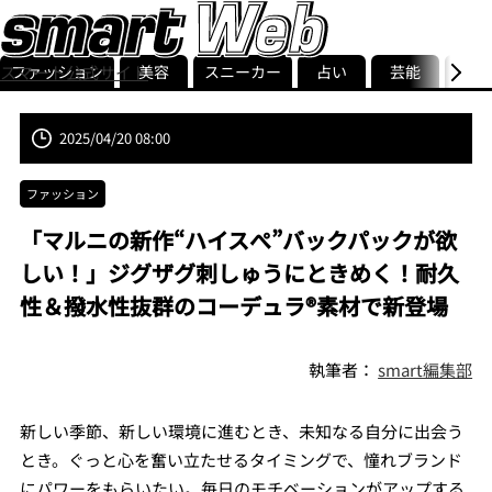
ファッション
美容
スニーカー
占い
芸能
グル
スマート公式サイト
ストリ
smart最新号
記事一覧
ランキング
2025/04/20 08:00
ファッション
「マルニの新作“ハイスぺ”バックパックが欲
しい！」ジグザグ刺しゅうにときめく！耐久
性＆撥水性抜群のコーデュラ®素材で新登場
執筆者：
smart編集部
新しい季節、新しい環境に進むとき、未知なる自分に出会う
とき。ぐっと心を奮い立たせるタイミングで、憧れブランド
にパワーをもらいたい。毎日のモチベーションがアップする