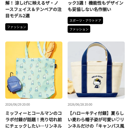
解！ 涼しげに映えるザ・ノ
ック3選！ 機能性もデザイン
ースフェイス＆テンベアの注
も妥協しない名作揃い
目モデル2選
スポーツ・アウトドア
ファッション
ファッション
2026/06/29 20:00
2026/06/28 20:00
ミッフィーとコールマンのコ
【ハローキティ付録】夏らし
ラボ付録が話題！売り切れ前
い麦わら帽子姿が可愛い♡リ
にチェックしたい…リンネル
ンネルだけの「キャンバス風