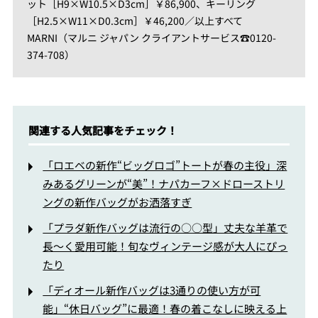
ット［H9×W10.5×D3cm］￥86,900、キーリング
［H2.5×W11×D0.3cm］￥46,200／以上すべて
MARNI（マルニ ジャパン クライアントサービス☎0120-
374-708）
関連する人気記事をチェック！
「ロエベの新作“ビッグロゴ”トートが春の主役」深
みあるグリーンが“美”！ナパカーフ×ドローストリ
ングの新作バッグがお洒落すぎ
「プラダ新作バッグは流行の○○型」丈夫な羊革で
長～く愛用可能！旬なヴィンテージ感が大人にぴっ
たり
「ディオール新作バッグは3通りの使い方が可
能」“休日バッグ”に最適！春の着こなしに映える上