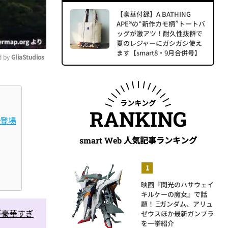
【豪華付録】A BATHING
APE®の“新作カモ柄”トートバ
ッグが激アツ！耐久性抜群で
夏のレジャーにガシガシ使え
ます【smart8・9月合併号】
 by 
GliaStudios
ute
ランキング
RANKING
が登場
人気記事ランキング
smart Web
映画『閃光のハサウェイ
キルケーの魔女』で話
題！ Ξガンダム、アリュ
が豪華すぎ
ゼウスほか最新ガンプラ
を一挙紹介