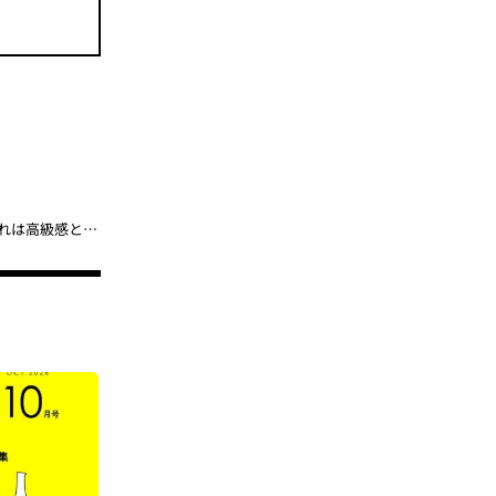
「ストリートで大人気のニードルズが雑誌付録に！」パピヨン柄ポーチが初登場！これは高級感と使いやすさが両立した名品だ【smart6月号付録】