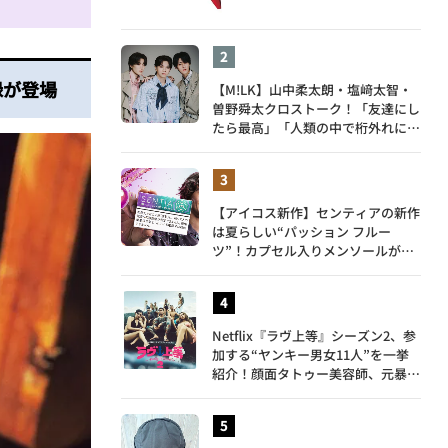
録が登場
【M!LK】山中柔太朗・塩﨑太智・
曽野舜太クロストーク！「友達にし
たら最高」「人類の中で桁外れに面
白い」3人のメンバー愛が尊い
【アイコス新作】センティアの新作
は夏らしい“パッション フルー
ツ”！カプセル入りメンソールが仲
間入り
Netflix『ラヴ上等』シーズン2、参
加する“ヤンキー男女11人”を一挙
紹介！顔面タトゥー美容師、元暴走
族総長、人気キャバ嬢も