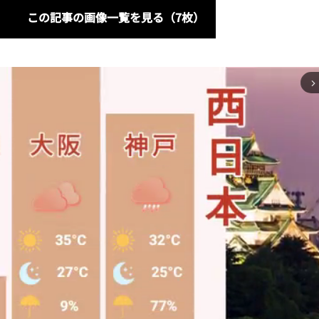
この記事の画像一覧を見る（7枚）
arrow_forward_ios