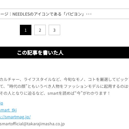
ージ：NEEDLESのアイコンである「パピヨン」･･･
1
2
3
この記事を書いた人
カルチャー、ライフスタイルなど、今旬なモノ、コトを厳選してピック
て、“時代の顔”ともいうべき人物をファッションモデルに起用するのは
その人となりに迫るなど、smartを読めば“今”がわかります！
jp
mart_tkj
s://smartmag.jp/
official@takarajimasha.co.jp