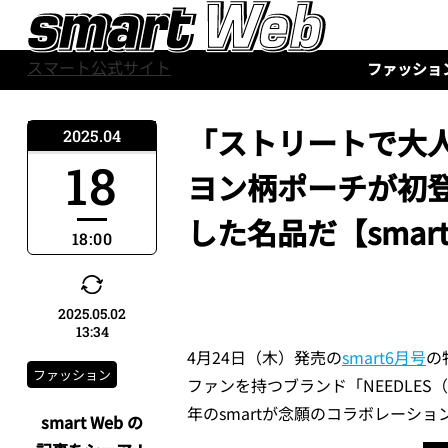
スマート公式サイト
ファッショ
「ストリートで大
2025.04
18
ヨン柄ポーチが初
した名品だ【smar
18:00
2025.05.02
13:34
4月24日（木）発売の
smart6月号
の
ファッション
ファンを持つブランド「NEEDLE
年のsmartが念願のコラボレーシ
smart Web の