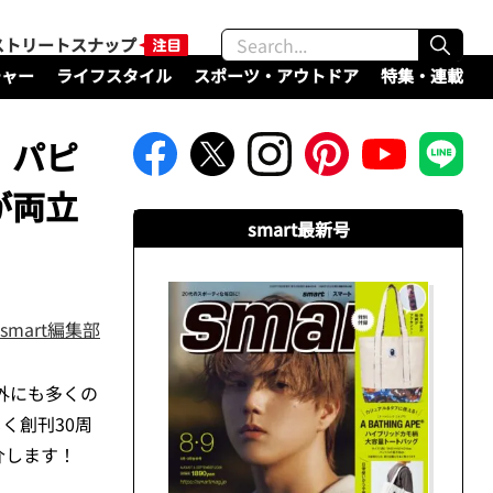
ストリートスナップ
チャー
ライフスタイル
スポーツ・アウトドア
特集・連載
」パピ
が両立
smart最新号
smart編集部
外にも多くの
く創刊30周
介します！