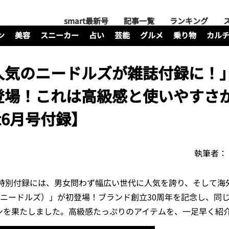
smart最新号
記事一覧
ランキング
ン
美容
スニーカー
占い
芸能
グルメ
乗り物
カル
人気のニードルズが雑誌付録に！
登場！これは高級感と使いやすさ
t6月号付録】
執筆者：
特別付録には、男女問わず幅広い世代に人気を誇り、そして海
S（ニードルズ）」が初登場！ブランド創立30周年を記念し、同じ
ョンを果たしました。高級感たっぷりのアイテムを、一足早く紹