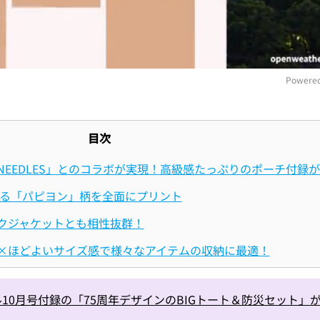
Powered
M
目次
EEDLES」とのコラボが実現！高級感たっぷりのポーチ付録
である「パピヨン」柄を全面にプリント
クジャケットとも相性抜群！
×ほどよいサイズ感で様々なアイテムの収納に最適！
10月号付録の「75周年デザインのBIGトート＆防災セット」