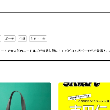
ポーチ
付録
財布・小物