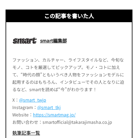
この記事を書いた人
smart編集部
ファッション、カルチャー、ライフスタイルなど、今旬な
モノ、コトを厳選してピックアップ。モノ・コトに加え
て、“時代の顔”ともいうべき人物をファッションモデルに
起用するのはもちろん、インタビューでその人となりに迫
るなど、smartを読めば“今”がわかります！
X：
@smart_twjp
Instagram：
@smart_tkj
Website：
https://smartmag.jp/
お問い合わせ：smartofficial@takarajimasha.co.jp
執筆記事一覧