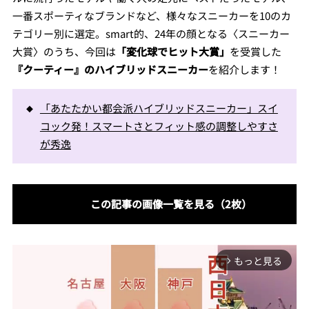
一番スポーティなブランドなど、様々なスニーカーを10のカ
テゴリー別に選定。smart的、24年の顔となる〈スニーカー
大賞〉のうち、今回は
「変化球でヒット大賞」
を受賞した
『クーティー』のハイブリッドスニーカー
を紹介します！
「あたたかい都会派ハイブリッドスニーカー」スイ
コック発！スマートさとフィット感の調整しやすさ
が秀逸
この記事の画像一覧を見る（2枚）
もっと見る
arrow_forward_ios