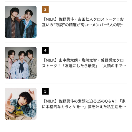
【M!LK】佐野勇斗・吉田仁人クロストーク！お
互いの"取説"の精度が高い…メンバー5人の現在
地も語る
【M!LK】山中柔太朗・塩﨑太智・曽野舜太クロ
ストーク！「友達にしたら最高」「人類の中で桁
外れに面白い」3人のメンバー愛が尊い
【M!LK】佐野勇斗の素顔に迫る15のQ＆A！「家
に本格的なカラオケを…」夢を叶えた私生活を公
開