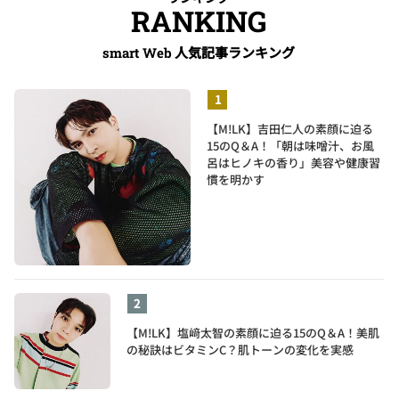
RANKING
人気記事ランキング
smart Web
【M!LK】吉田仁人の素顔に迫る
15のQ＆A！「朝は味噌汁、お風
呂はヒノキの香り」美容や健康習
慣を明かす
【M!LK】塩﨑太智の素顔に迫る15のQ＆A！美肌
の秘訣はビタミンC？肌トーンの変化を実感