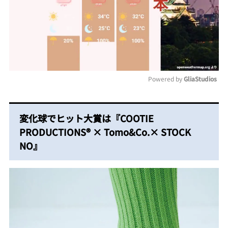
Powered by 
GliaStudios
Mute
変化球でヒット大賞は『COOTIE
PRODUCTIONS® × Tomo&Co.× STOCK
NO』