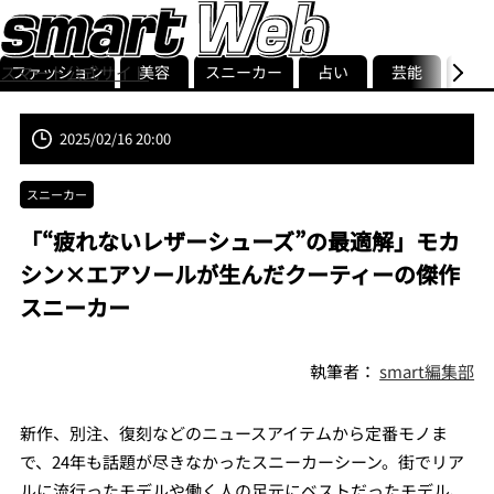
ファッション
美容
スニーカー
占い
芸能
グル
スマート公式サイト
ストリ
smart最新号
記事一覧
ランキング
2025/02/16 20:00
スニーカー
「“疲れないレザーシューズ”の最適解」モカ
シン×エアソールが生んだクーティーの傑作
スニーカー
執筆者：
smart編集部
新作、別注、復刻などのニュースアイテムから定番モノま
で、24年も話題が尽きなかったスニーカーシーン。街でリア
ルに流行ったモデルや働く人の足元にベストだったモデル、