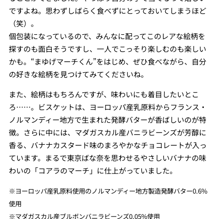
ですよね。思わずしばらく食べずにとっておいてしまうほど
（笑）。
個包装になっているので、みんなに配ってこのレアな絵柄を
探すのも面白そうですし、一人でこっそり楽しむのも楽しい
かも。“まゆげマーチくん”をはじめ、ぜひ食べながら、自分
の好きな絵柄を見つけてみてくださいね。
また、絵柄はもちろんですが、味わいにも着目したいとこ
ろ……。ビスケットは、ヨーロッパ産乳原料からフランス・
ノルマンディー地方で生まれた発酵バターが香ばしいのが特
徴。さらに中には、マダガスカル産バニラビーンズが芳醇に
香る、バナナカスタード味のまろやかなチョコレートが入っ
ています。まるで東京ばな奈を思わせるやさしいバナナの味
わいの「コアラのマーチ」に仕上がっていました。
※ヨーロッパ産乳原料使用のノルマンディー地方製造発酵バター0.6%
使用
※マダガスカル産ブルボンバニラビーンズ0.05%使用