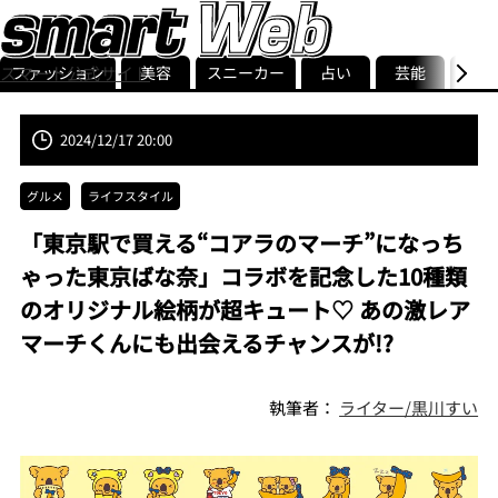
ファッション
美容
スニーカー
占い
芸能
グル
スマート公式サイト
ストリ
smart最新号
記事一覧
ランキング
2024/12/17 20:00
グルメ
ライフスタイル
「東京駅で買える“コアラのマーチ”になっち
ゃった東京ばな奈」コラボを記念した10種類
のオリジナル絵柄が超キュート♡ あの激レア
マーチくんにも出会えるチャンスが!?
執筆者：
ライター/黒川すい