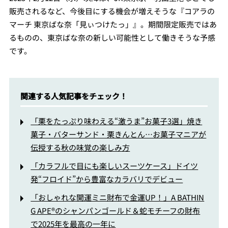
販売されるなど、今後目にする機会が増えそうな『コアラの
マーチ 東京ばな奈「見ぃつけたっ」』。期間限定販売ではあ
るものの、東京ばな奈の新しい可能性として働きそうな予感
です。
関連する人気記事をチェック！
「栗をたっぷり味わえる“激うま”お菓子3選」焼き
菓子・バターサンド・栗きんとん…お菓子マニアが
伝授する秋の味覚の楽しみ方
「カラフルで目にも楽しいスーツケース」ドイツ
発“フロイド”から豊富なカラバリでデビュー
「おしゃれな開運ミニ財布で金運UP！」A BATHIN
G APE®のシャンパンゴールド＆蛇モチーフの財布
で2025年を最高の一年に