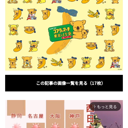
この記事の画像一覧を見る（17枚）
もっと見る
arrow_forward_ios