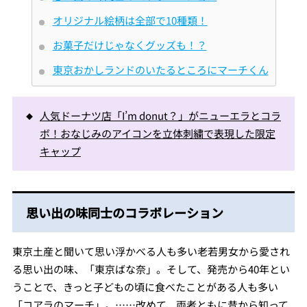
オリジナル絵柄は全部で10種類！
お菓子だけじゃなくグッズも！？
東京おかしランドのいたるところにマーチくん
人気ドーナツ店「I’m donut？」がニューエラとコラ
ボ！おなじみのアイコンを立体刺繍で表現した限定
キャップ
思い出の味同士のコラボレーション
東京土産と聞いて思い浮かべる人も多い老若男女から愛され
る思い出の味、「東京ばな奈」。そして、発売から40年とい
うことで、きっと子どもの頃に食べたことがある人も多い
「コアラのマーチ」。……改めて、両者ともに昔から知って