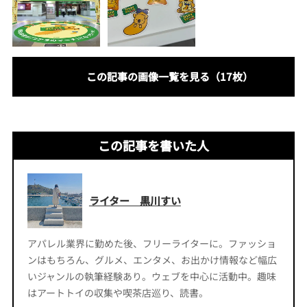
この記事の画像一覧を見る（17枚）
この記事を書いた人
ライター 黒川すい
アパレル業界に勤めた後、フリーライターに。ファッショ
ンはもちろん、グルメ、エンタメ、お出かけ情報など幅広
いジャンルの執筆経験あり。ウェブを中心に活動中。趣味
はアートトイの収集や喫茶店巡り、読書。