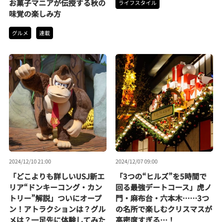
お菓子マニアが伝授する秋の
ライフスタイル
味覚の楽しみ方
グルメ
連載
2024/12/10 21:00
2024/12/07 09:00
「どこよりも詳しいUSJ新エ
「3つの“ヒルズ”を5時間で
リア“ドンキーコング・カン
回る最強デートコース」虎ノ
トリー”解説」ついにオープ
門・麻布台・六本木……3つ
ン！アトラクションは？グル
の名所で楽しむクリスマスが
メは？一足先に体験してみた
高密度すぎる…！