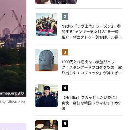
Netflix『ラヴ上等』シーズン2、参
加する“ヤンキー男女11人”を一挙
紹介！顔面タトゥー美容師、元暴走
族総長、人気キャバ嬢も
1000円とは思えない最強リュッ
ク！スタンダードプロダクツの「取
り出しやすいリュック」が神すぎ
た…徹底レビュー
【Netflix】スカッとしたい夜に！
 by 
GliaStudios
爽快・痛快な韓国ドラマおすすめ5
選
ute