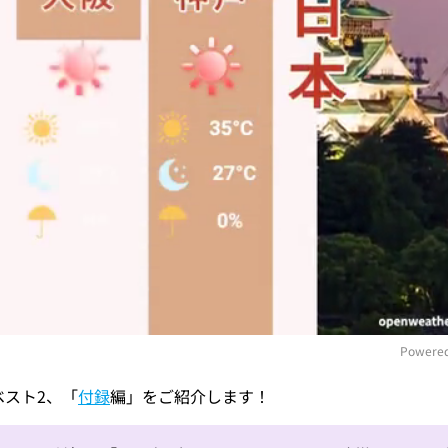
Powered
事ベスト2、「
付録
編」をご紹介します！
M