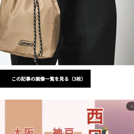
この記事の画像一覧を見る（3枚）
arrow_forward_ios