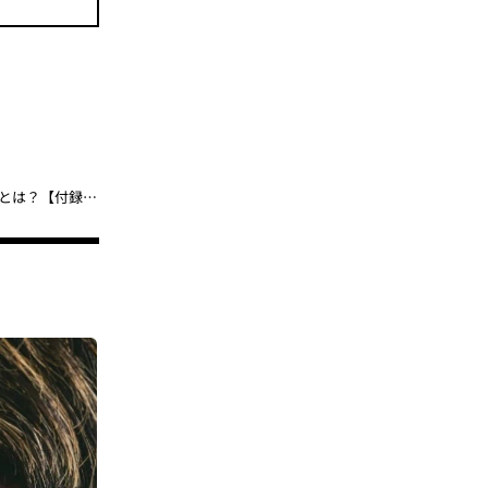
コールマンの便利な“お出かけバッグ”が1650円、年末のリンネル豪華付録号とは？【付録の人気記事ランキングベスト2】（2024年11月版）