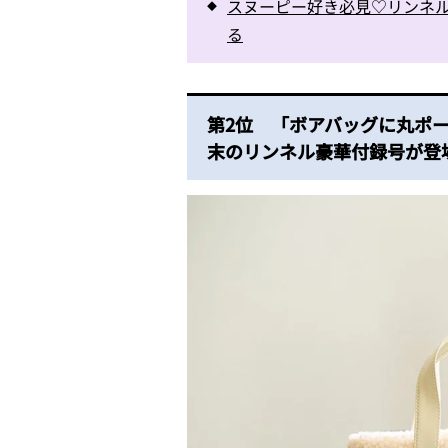
スヌーピー好き必見♡リンネル
る
第2位 「ボアバッグに丸ポー
末のリンネル豪華付録号が登