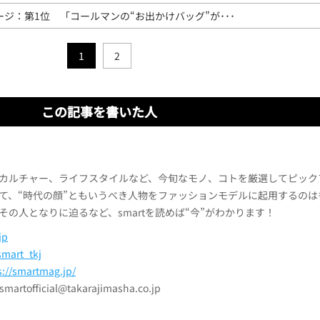
ージ：第1位 「コールマンの“お出かけバッグ”が･･･
1
2
この記事を書いた人
カルチャー、ライフスタイルなど、今旬なモノ、コトを厳選してピック
て、“時代の顔”ともいうべき人物をファッションモデルに起用するのは
その人となりに迫るなど、smartを読めば“今”がわかります！
jp
mart_tkj
s://smartmag.jp/
official@takarajimasha.co.jp