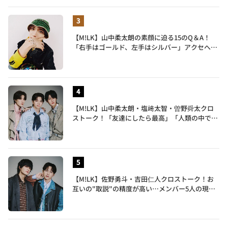
【M!LK】山中柔太朗の素顔に迫る15のQ＆A！
「右手はゴールド、左手はシルバー」アクセへの
譲れないこだわりも披露
【M!LK】山中柔太朗・塩﨑太智・曽野舜太クロ
ストーク！「友達にしたら最高」「人類の中で桁
外れに面白い」3人のメンバー愛が尊い
【M!LK】佐野勇斗・吉田仁人クロストーク！お
互いの"取説"の精度が高い…メンバー5人の現在
地も語る