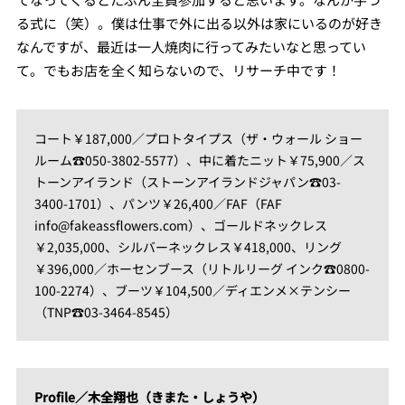
る式に（笑）。僕は仕事で外に出る以外は家にいるのが好き
なんですが、最近は一人焼肉に行ってみたいなと思ってい
て。でもお店を全く知らないので、リサーチ中です！
コート￥187,000／プロトタイプス（ザ・ウォール ショー
ルーム☎050-3802-5577）、中に着たニット￥75,900／ス
トーンアイランド（ストーンアイランドジャパン☎03-
3400-1701）、パンツ￥26,400／FAF（FAF
info@fakeassflowers.com）、ゴールドネックレス
￥2,035,000、シルバーネックレス￥418,000、リング
￥396,000／ホーセンブース（リトルリーグ インク☎0800-
100-2274）、ブーツ￥104,500／ディエンメ×テンシー
（TNP☎03-3464-8545）
Profile／木全翔也（きまた・しょうや）