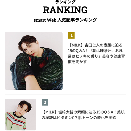
ランキング
RANKING
人気記事ランキング
smart Web
【M!LK】吉田仁人の素顔に迫る
15のQ＆A！「朝は味噌汁、お風
呂はヒノキの香り」美容や健康習
慣を明かす
【M!LK】塩﨑太智の素顔に迫る15のQ＆A！美肌
の秘訣はビタミンC？肌トーンの変化を実感