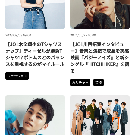
2023/09/03 09:00
2024/05/25 10:00
【JO1木全翔也のTシャツス
【JO1川西拓実インタビュ
ナップ】ディーゼルが勝負T
ー】音楽と演技で成長を実感
シャツ!? ボトムスとのバラン
映画『バジーノイズ』と新シ
スを重視するのがマイルール
ングル『HITCHHIKER』を語
る
ファッション
カルチャー
芸能