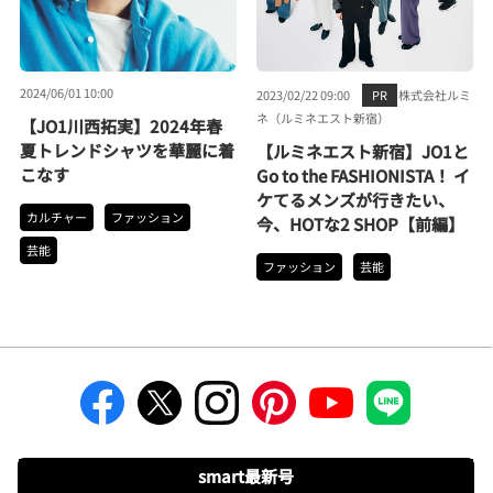
2024/06/01 10:00
2023/02/22 09:00
PR
株式会社ルミ
ネ（ルミネエスト新宿）
【JO1川西拓実】2024年春
夏トレンドシャツを華麗に着
【ルミネエスト新宿】JO1と
こなす
Go to the FASHIONISTA！ イ
ケてるメンズが行きたい、
カルチャー
ファッション
今、HOTな2 SHOP【前編】
芸能
ファッション
芸能
smart最新号