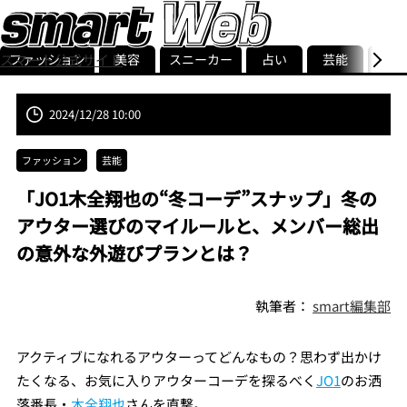
ファッション
美容
スニーカー
占い
芸能
グル
スマート公式サイト
ストリ
smart最新号
記事一覧
ランキング
2024/12/28 10:00
ファッション
芸能
「JO1木全翔也の“冬コーデ”スナップ」冬の
アウター選びのマイルールと、メンバー総出
の意外な外遊びプランとは？
執筆者：
smart編集部
アクティブになれるアウターってどんなもの？思わず出かけ
たくなる、お気に入りアウターコーデを探るべく
JO1
のお洒
落番長・
木全翔也
さんを直撃。