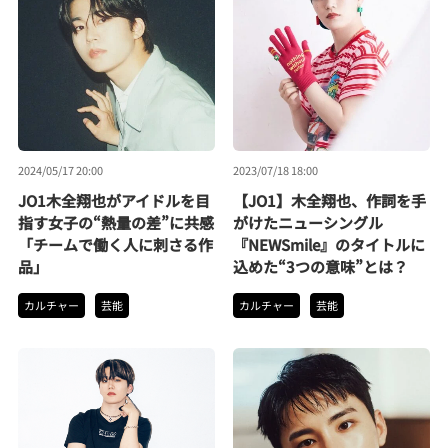
2024/05/17 20:00
2023/07/18 18:00
JO1木全翔也がアイドルを目
【JO1】木全翔也、作詞を手
指す女子の“熱量の差”に共感
がけたニューシングル
「チームで働く人に刺さる作
『NEWSmile』のタイトルに
品」
込めた“3つの意味”とは？
カルチャー
芸能
カルチャー
芸能