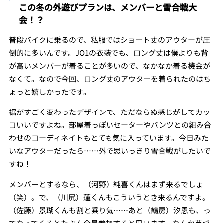
この冬の外遊びプランは、メンバーと雪合戦大
会！？
普段バイクに乗るので、私服ではショート丈のアウターが圧
倒的に多いんです。JO1の衣装でも、ロング丈は僕よりも背
が高いメンバーが着ることが多いので、なかなか着る機会が
なくて。なので今回、ロング丈のアウターを着られたのはち
ょっと嬉しかったです。
裾がすごく変わったデザインで、ただならぬ感じがしてカッ
コいいですよね。部屋着っぽいセーターやパンツとの組み合
わせのコーディネイトもとても気に入っています。今日みた
いなアウターだったら……外で思いっきり雪合戦がしたいで
すね！
メンバーとするなら、（河野）純喜くんはまず来るでしょ
（笑）。で、（川尻）蓮くんもこういうとき来るんですよ。
（佐藤）景瑚くんも割と乗り気……あと（鶴房）汐恩も、っ
てなってくるとたぶん全員参加すると思います。なんか芋づ