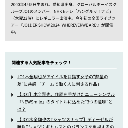
2000年4月5日生まれ、愛知県出身。グローバルボーイズグ
ループJO1のメンバー。NHK Eテレ「ハングルッ！ナビ」
（木曜23時）にレギュラー出演中。今年初の全国ライブツ
アー『JO1DER SHOW 2024 ʻWHEREVERWE AREʼ』が開催
中。
関連する人気記事をチェック！
JO1木全翔也がアイドルを目指す女子の“熱量の
差”に共感 「チームで働く人に刺さる作品」
【JO1】木全翔也、作詞を手がけたニューシングル
『NEWSmile』のタイトルに込めた“3つの意味”と
は？
【JO1木全翔也のTシャツスナップ】ディーゼルが
勝負Tシャツ!? ボトムスとのバランスを重視するの