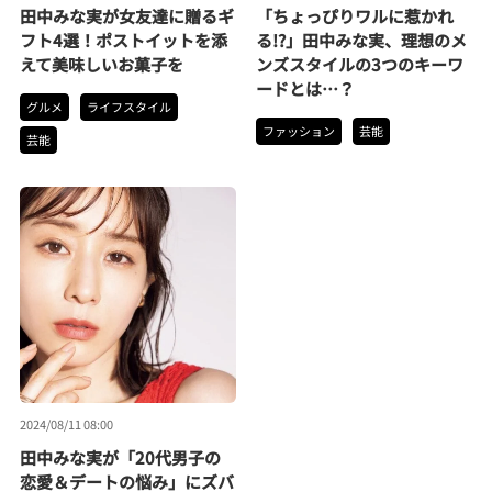
田中みな実が女友達に贈るギ
「ちょっぴりワルに惹かれ
フト4選！ポストイットを添
る!?」田中みな実、理想のメ
えて美味しいお菓子を
ンズスタイルの3つのキーワ
ードとは…？
グルメ
ライフスタイル
ファッション
芸能
芸能
2024/08/11 08:00
田中みな実が「20代男子の
恋愛＆デートの悩み」にズバ