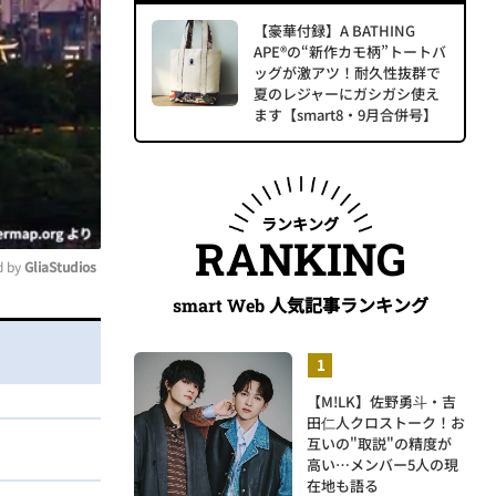
【豪華付録】A BATHING
APE®の“新作カモ柄”トートバ
ッグが激アツ！耐久性抜群で
夏のレジャーにガシガシ使え
ます【smart8・9月合併号】
ランキング
RANKING
 by 
GliaStudios
人気記事ランキング
smart Web
ute
【M!LK】佐野勇斗・吉
田仁人クロストーク！お
互いの"取説"の精度が
高い…メンバー5人の現
在地も語る