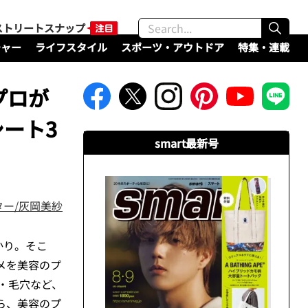
ストリートスナップ
チャー
ライフスタイル
スポーツ・アウトドア
特集・連載
プロが
ート3
smart最新号
ー/灰岡美紗
かり。そこ
メを美容のプ
・毛穴など、
ら、美容のプ