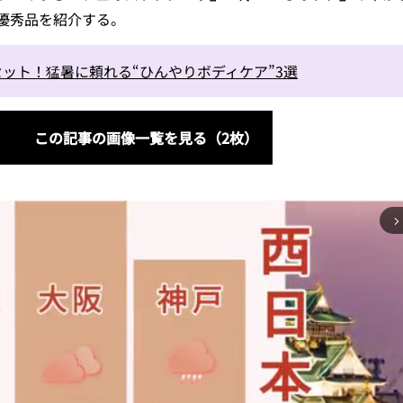
優秀品を紹介する。
ット！猛暑に頼れる“ひんやりボディケア”3選
この記事の画像一覧を見る（2枚）
arrow_forward_ios