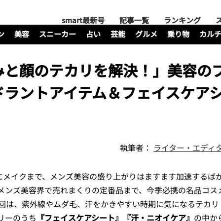
smart最新号
記事一覧
ランキング
ン
美容
スニーカー
占い
芸能
グルメ
乗り物
カル
みと顔のテカリを解決！」美容の
ドラントアイテム＆フェイスケアシ
執筆者：
ライター・エディタ
にメイクまで、メンズ美容の盛り上がりはますます加速するば
メンズ美容界で売れまくりの定番品まで、今季必携の名品コス
今回は、紫外線やムダ毛、汗をかきやすい時期に気になるテカリ
リーのうち
『フェイスケアシート』『汗・ニオイケア』
の中か