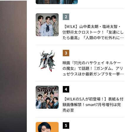
【M!LK】山中柔太朗・塩﨑太智・
曽野舜太クロストーク！「友達にし
たら最高」「人類の中で桁外れに面
白い」3人のメンバー愛が尊い
映画『閃光のハサウェイ キルケー
の魔女』で話題！ Ξガンダム、アリ
ュゼウスほか最新ガンプラを一挙紹
介
【M!LKの5人が初登場！】表紙＆付
録画像解禁！smart7月号増刊は完
売必至