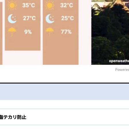
Powered
M
脂テカリ防止