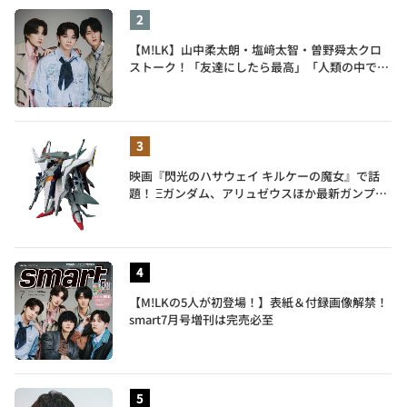
【M!LK】山中柔太朗・塩﨑太智・曽野舜太クロ
ストーク！「友達にしたら最高」「人類の中で桁
外れに面白い」3人のメンバー愛が尊い
映画『閃光のハサウェイ キルケーの魔女』で話
題！ Ξガンダム、アリュゼウスほか最新ガンプラ
を一挙紹介
【M!LKの5人が初登場！】表紙＆付録画像解禁！
smart7月号増刊は完売必至