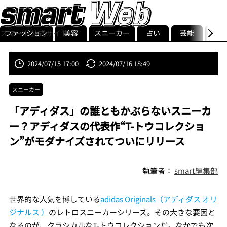
ファッション
美容
スニーカー
占い
芸能
グル
スマート公式サイト
ストリ
smart最新号
記事一覧
ランキング
2024/07/15 17:00
2024/07/16 18:49
スニーカー
「アディダス」の誰ともかぶらないスニーカ
ー？アディダスの代表作“T-トウコレクショ
ン”がモダナイズされてついにリリース
執筆者：
smart編集部
世界的な人気を博している
adidas Originals（アディダス オリ
ジナルス ）
のレトロスニーカーシリーズ。その大きな要因と
なるのが、クラシカルなT-トウコレクションだ。なかでも次