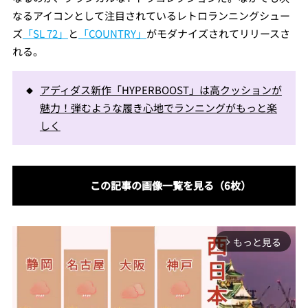
なるアイコンとして注目されているレトロランニングシュー
ズ
「SL 72」
と
「COUNTRY」
がモダナイズされてリリースさ
れる。
アディダス新作「HYPERBOOST」は高クッションが
魅力！弾むような履き心地でランニングがもっと楽
しく
この記事の画像一覧を見る（6枚）
もっと見る
arrow_forward_ios