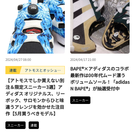
2024/04/27 08:00
2024/04/17 21:00
BAPE®×アディダスのコラボ
連載
アトモスとオッシュマ
最新作は00年代ムード漂う
ンズが選ぶ、買うべき
【アトモスでしか買えない別
ボリュームソール！「adidas
スニーカー3選。
注＆限定スニーカー3選】ア
N BAPE®」が抽選受付中
ディダス オリジナルス、リー
ボック、サロモンからひと味
スニーカー
違うアレンジを効かせた注目
作【5月買うべきモデル】
スニーカー
連載