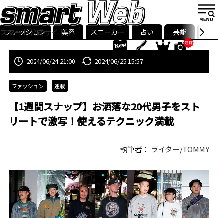
ファッション
美容
スニーカー
占い
芸能
グル
スマート公式サイト
ストリ
smart最新号
記事一覧
ランキング
2024/06/24 21:00
2024/06/25 15:57
ファッション
連載
【1週間スナップ】お洒落な20代男子をスト
リートで激写！使えるテクニック満載
執筆者：
ライター/TOMMY