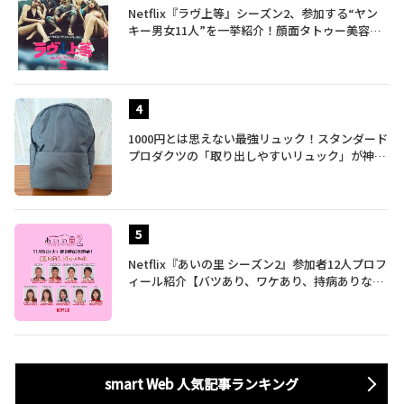
Netflix『ラヴ上等』シーズン2、参加する“ヤン
キー男女11人”を一挙紹介！顔面タトゥー美容
師、元暴走族総長、人気キャバ嬢も
1000円とは思えない最強リュック！スタンダード
プロダクツの「取り出しやすいリュック」が神す
ぎた…徹底レビュー
Netflix『あいの里 シーズン2』参加者12人プロフ
ィール紹介【バツあり、ワケあり、持病ありな35
歳～60歳の男女による胸焼け必至な恋愛バラエテ
ィ】
smart Web 人気記事ランキング