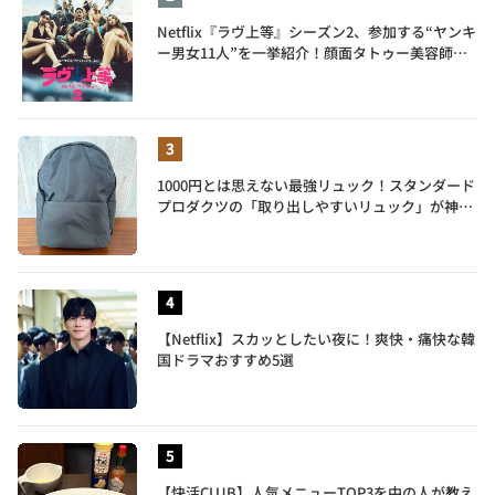
Netflix『ラヴ上等』シーズン2、参加する“ヤンキ
ー男女11人”を一挙紹介！顔面タトゥー美容師、
元暴走族総長、人気キャバ嬢も
1000円とは思えない最強リュック！スタンダード
プロダクツの「取り出しやすいリュック」が神す
ぎた…徹底レビュー
【Netflix】スカッとしたい夜に！爽快・痛快な韓
国ドラマおすすめ5選
【快活CLUB】人気メニューTOP3を中の人が教え