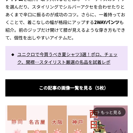
を選んだり、スタイリングでシルバーアクセを合わせたりと
あくまで辛口に振るのが成功のコツ。さらに、一着持ってお
くことで、着こなしの幅が格段にアップする
2WAYパンツ
も
紹介。前のジップだけ開けて膝が見えるような穿き方もでき
て、個性を出しやすいアイテムだ。
ユニクロで今買うべき夏シャツ3選！ポロ、チェッ
ク、開襟…スタイリスト厳選の名品を試着レポ
この記事の画像一覧を見る（5枚）
もっと見る
arrow_forward_ios