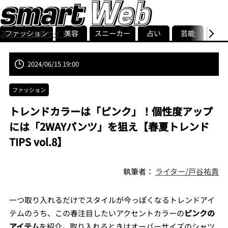
ファッション
美容
スニーカー
占い
芸能
グル
スマート公式サイト
ストリ
smart最新号
記事一覧
ランキング
2024/06/15 19:00
ファッション
トレンドカラーは「ピンク」！個性度アップ
には「2WAYパンツ」を狙え【春夏トレンド
TIPS vol.8】
執筆者：
ライター/戸谷祐貴
一つ取り入れるだけでスタイルが今っぽくなるトレンドアイ
テムのうち、この春注目したいアクセントカラーの
ピンクの
アイテム
を紹介。取り入れるときはオーバーサイズのシャツ