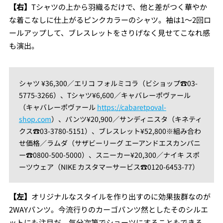
【右】
Tシャツの上から羽織るだけで、他と差がつく華やか
な着こなしに仕上がるピンクカラーのシャツ。袖は1〜2回ロ
ールアップして、ブレスレットをさりげなく見せてこなれ感
も演出。
シャツ ¥36,300／エリコ フォルミコラ（ビショップ☎︎03-
5775-3266）、Tシャツ¥6,600／キャバレーポヴァール
（キャバレーポヴァール
https://cabaretpoval-
shop.com
）、パンツ¥20,900／サンディニスタ（キネティ
クス☎︎03-3780-5151）、ブレスレット¥52,800※組み合わ
せ価格／ラムダ（サザビーリーグ エーアンドエスカンパニ
ー☎︎0800-500-5000）、スニーカー¥20,300／ナイキ スポ
ーツウェア（NIKE カスタマーサービス☎︎0120-6453-77）
【左】
オリジナルなスタイルを作り出すのに効果抜群なのが
2WAYパンツ。今流行りのカーゴパンツ然としたそのシルエ
ットにも注目だ。気分次第でショーツにすることもできる