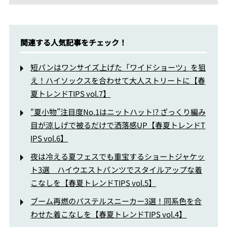
関連する人気記事をチェック！
短パンはワンサイズ上げた「ワイドショーツ」を狙
え！ハイソックスを合わせて大人ストリートに【春
夏トレンドTIPS vol.7】
“夏小物”注目度No.1はニットハット!? ざっくり編み
目が涼しげで被るだけで洒落感UP【春夏トレンドT
IPS vol.6】
夜は冷える夏フェスでも重宝するショートジャケッ
ト3選 ハイウエストパンツでスタイルアップな着
こなしを【春夏トレンドTIPS vol.5】
ブーム再燃のパステルスニーカー3選！同系色を合
わせた着こなしを【春夏トレンドTIPS vol.4】