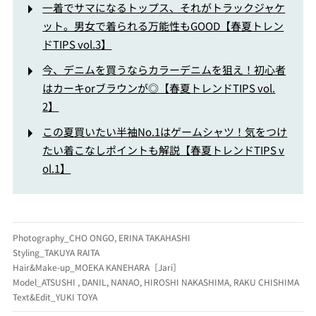
一着でサマになるトップス、それがトラックジャケ
ット。男女で着られる万能性もGOOD【春夏トレン
ドTIPS vol.3】
今、デニムを買うならカラーデニムを狙え！初心者
はカーキorブラウンが◎【春夏トレンドTIPS vol.
2】
この夏買いたい半袖No.1はゲームシャツ！気をつけ
たい着こなしポイントも解説【春夏トレンドTIPS v
ol.1】
Photography_CHO ONGO, ERINA TAKAHASHI
Styling_TAKUYA RAITA
Hair&Make-up_MOEKA KANEHARA［Jari］
Model_ATSUSHI , DANIL, NANAO, HIROSHI NAKASHIMA, RAKU CHISHIMA
Text&Edit_YUKI TOYA