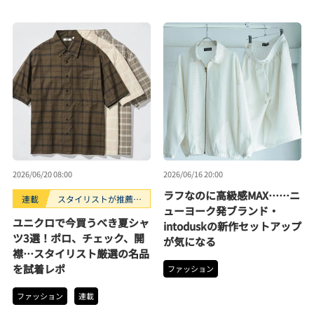
2026/06/20 08:00
2026/06/16 20:00
ラフなのに高級感MAX……ニ
連載
スタイリストが推薦！
ューヨーク発ブランド・
コスパに優れた名品
ユニクロで今買うべき夏シャ
intoduskの新作セットアップ
ツ3選！ポロ、チェック、開
が気になる
襟…スタイリスト厳選の名品
を試着レポ
ファッション
ファッション
連載