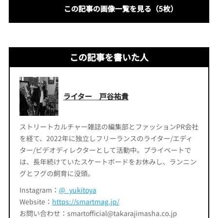
この記事の画像一覧を見る（5枚）
この記事を書いた人
ライター 戸谷祐貴
ストリートカルチャー雑誌の編集部とファッションPR会社
を経て、2022年に独立しフリーランスのライター/エディ
ター/ビデオディレクターとして活動中。プライベートで
は、長年続けていたスケートボードをお休みし、ランニン
グとフグの飼育に没頭。
Instagram：
@_yukitoya
Website：
https://smartmag.jp/
お問い合わせ：smartofficial@takarajimasha.co.jp