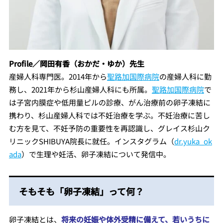
Profile／
岡田有香（おかだ・ゆか）先生
産婦人科専門医。
2014年から
聖路加国際病院
の産婦人科に勤
務し、2021年から杉山産婦人科にも所属。
聖路加国際病院
で
は子宮内膜症や低用量ピルの診療、がん治療前の卵子凍結に
携わり、杉山産婦人科では不妊治療を学ぶ。不妊治療に苦し
む方を見て、不妊予防の重要性を再認識し、グレイス杉山ク
リニックSHIBUYA院長に就任。インスタグラム（
dr.yuka_ok
ada
）で生理や妊活、卵子凍結について発信中。
そもそも「卵子凍結」って何？
卵子凍結とは、
将来の妊娠や体外受精に備えて、若いうちに