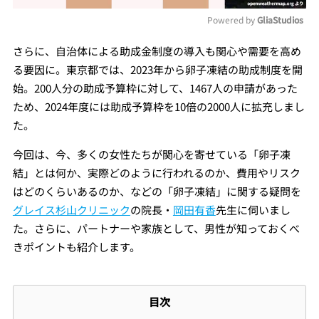
Powered by 
GliaStudios
Mute
さらに、自治体による助成金制度の導入も関心や需要を高め
る要因に。東京都では、2023年から卵子凍結の助成制度を開
始。200人分の助成予算枠に対して、
1467人の申請があった
ため、2024年度には助成予算枠を10倍の2000人に拡充しまし
た。
今回は、今、多くの女性たちが関心を寄せている「卵子凍
結」とは何か、実際どのように行われるのか、
費用やリスク
はどのくらいあるのか、などの「卵子凍結」に関する疑問を
グレイス杉山クリニック
の院長・
岡田有香
先生に伺いまし
た。さらに、パートナーや家族として、男性が知っておくべ
きポイントも紹介します。
目次