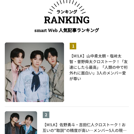
ランキング
RANKING
人気記事ランキング
smart Web
【M!LK】山中柔太朗・塩﨑太
智・曽野舜太クロストーク！「友
達にしたら最高」「人類の中で桁
外れに面白い」3人のメンバー愛
が尊い
【M!LK】佐野勇斗・吉田仁人クロストーク！お
互いの"取説"の精度が高い…メンバー5人の現在