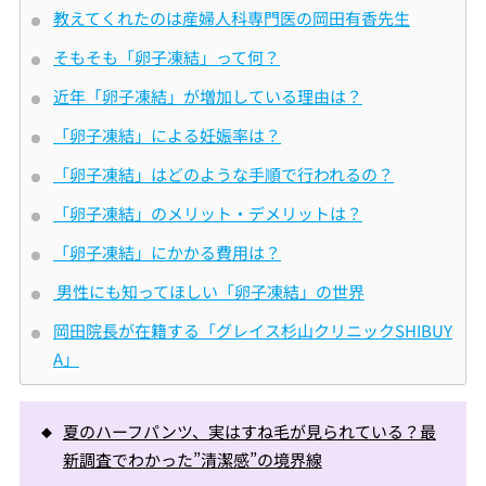
教えてくれたのは産婦人科専門医の岡田有香先生
そもそも「卵子凍結」って何？
近年「卵子凍結」が増加している理由は？
「卵子凍結」による妊娠率は？
「卵子凍結」はどのような手順で行われるの？
「卵子凍結」のメリット・デメリットは？
「卵子凍結」にかかる費用は？
男性にも知ってほしい「卵子凍結」の世界
岡田院長が在籍する「グレイス杉山クリニックSHIBUY
A」
夏のハーフパンツ、実はすね毛が見られている？最
新調査でわかった”清潔感”の境界線