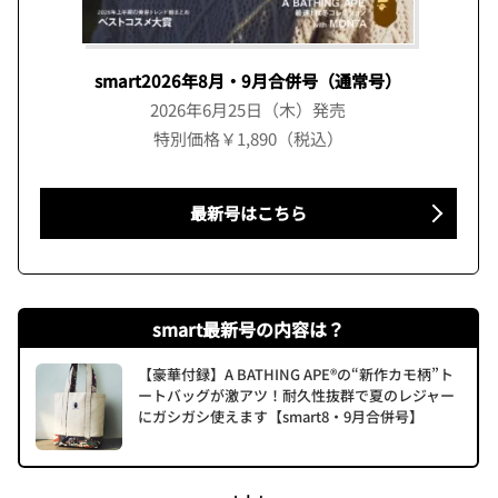
smart2026年8月・9月合併号（通常号）
2026年6月25日（木）発売
特別価格￥1,890（税込）
最新号はこちら
smart最新号の内容は？
【豪華付録】A BATHING APE®の“新作カモ柄”ト
ートバッグが激アツ！耐久性抜群で夏のレジャー
にガシガシ使えます【smart8・9月合併号】