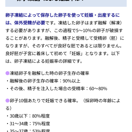
卵子凍結によって保存した卵子を使って妊娠・出産するに
は、体外受精が必要
です。凍結した卵子はまず融解（解凍）
する必要がありますが、この過程で5～10％の卵子が破損す
ることがあります。融解後、精子と受精して受精卵（胚）に
なりますが、そのすべてが良好な胚であるとは限りません。
良好胚が子宮に着床して初めて「妊娠」となります。以下
は、卵子凍結による妊娠率の詳細です。
●
凍結卵子を融解した時の卵子生存の確率
・融解後の卵子生存の確率：90%以上
・その後、精子を注入した場合の受精率：60〜80%
●
卵子10個あたりで妊娠できる確率。（採卵時の年齢によ
る）
・30歳以下：80%程度
・31〜34歳：75%程度
・35〜37歳：53%程度