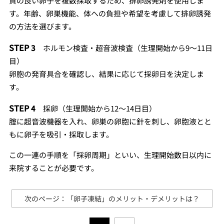
質の良い卵子を複数採取するため、排卵誘発剤を使用しま
す。年齢、卵巣機能、体への負担や希望を考慮して排卵誘発
の方法を選びます。
STEP
3
ホルモン検査・超音波検査（生理開始から9～11日
目）
卵胞の発育具合を確認し、結果に応じて採卵日を決定しま
す。
STEP
4
採卵（生理開始から12～14日目）
腟に超音波機器を入れ、卵巣の卵胞に針を刺し、卵胞液とと
もに卵子を吸引・採取します。
この一連の手順を「採卵周期」といい、生理開始数日以内に
来院することが必要です。
次のページ：「卵子凍結」のメリット・デメリットは？