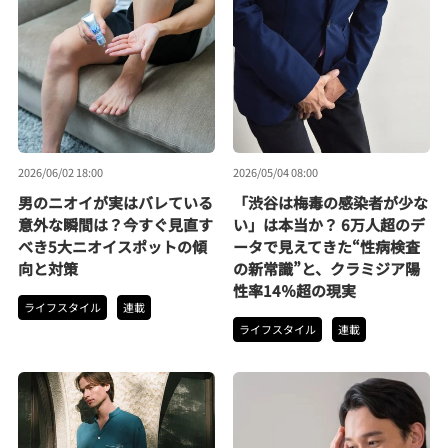
2026/06/02 18:00
2026/05/04 08:00
男のニオイが実はバレている
「渋谷は梅毒の感染者が少な
意外な瞬間は？今すぐ見直す
い」は本当か？ 6万人超のデ
べき5大ニオイスポットの傾
ータで見えてきた“性病検査
向と対策
の新常識”と、クラミジア陽
性率14％超の現実
ライフスタイル
連載
ライフスタイル
連載