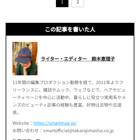
1
2
この記事を書いた人
ライター・エディター 鈴木恵理子
11年間の編集プロダクション勤務を経て、2011年よりフ
リーランスに。雑誌やムック、ウェブなどで、ヘアやビュ
ーティページを中心に活動中。暮らしに役立つ実用系やメ
ンズのビューティ記事の経験も豊富。好物は古物や古道
具。
Website：
https://smartmag.jp/
お問い合わせ：smartofficial@takarajimasha.co.jp