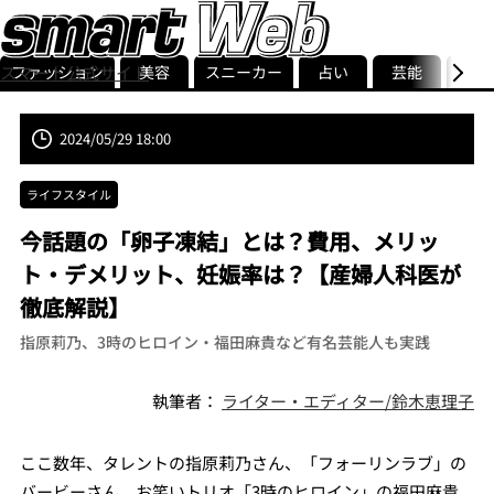
ファッション
美容
スニーカー
占い
芸能
グル
スマート公式サイト
ストリ
smart最新号
記事一覧
ランキング
2024/05/29 18:00
ライフスタイル
今話題の「卵子凍結」とは？費用、メリッ
ト・デメリット、妊娠率は？【産婦人科医が
徹底解説】
指原莉乃、3時のヒロイン・福田麻貴など有名芸能人も実践
執筆者：
ライター・エディター/鈴木恵理子
ここ数年、タレントの指原莉乃さん、「フォーリンラブ」の
バービーさん、お笑いトリオ「3時のヒロイン」の福田麻貴