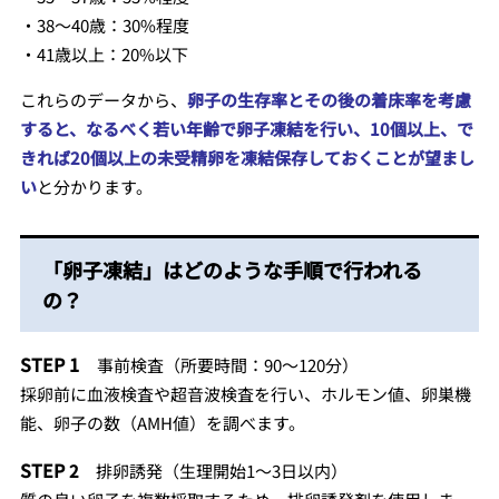
・38〜40歳：30%程度
・41歳以上：20%以下
これらのデータから、
卵子の生存率とその後の着床率を考慮
すると、なるべく若い年齢で卵子凍結を行い、10個以上、で
きれば20個以上の未受精卵を凍結保存しておくことが望まし
い
と分かります。
「卵子凍結」はどのような手順で行われる
の？
STEP 1
事前検査（所要時間：90～120分）
採卵前に血液検査や超音波検査を行い、ホルモン値、卵巣機
能、卵子の数（AMH値）を調べます。
STEP
2
排卵誘発（生理開始1～3日以内）