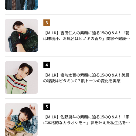
地も語る
【M!LK】吉田仁人の素顔に迫る15のQ＆A！「朝
は味噌汁、お風呂はヒノキの香り」美容や健康習
慣を明かす
【M!LK】塩﨑太智の素顔に迫る15のQ＆A！美肌
の秘訣はビタミンC？肌トーンの変化を実感
【M!LK】佐野勇斗の素顔に迫る15のQ＆A！「家
に本格的なカラオケを…」夢を叶えた私生活を公
開