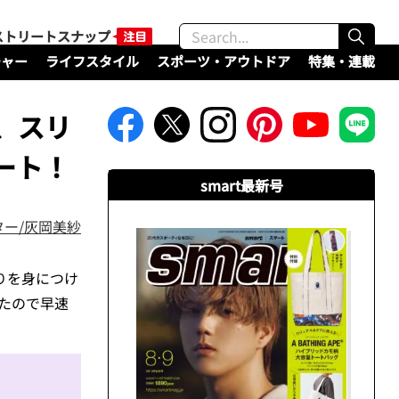
ストリートスナップ
チャー
ライフスタイル
スポーツ・アウトドア
特集・連載
、スリ
ート！
smart最新号
ー/灰岡美紗
りを身につけ
たので早速