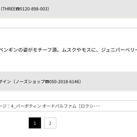
HREE☎0120-898-003）
ペンギンの姿がモチーフ源。ムスクやモスに、ジュニパーベリ
デザイン（ノーズショップ☎050-2018-6146）
ージ：4_バーボティン オードパルファム［ロクシ･･･
1
2