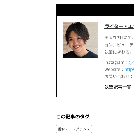
ライター・エ
出版社2社にて
ョン、ビューテ
執筆に携わる。
Instagram：
@m
Website：
http
お問い合わせ：smart
執筆記事一覧
この記事のタグ
香水・フレグランス