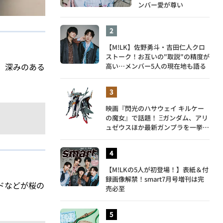
ンバー愛が尊い
【M!LK】佐野勇斗・吉田仁人クロ
ストーク！お互いの"取説"の精度が
。深みのある
高い…メンバー5人の現在地も語る
映画『閃光のハサウェイ キルケー
の魔女』で話題！ Ξガンダム、アリ
ュゼウスほか最新ガンプラを一挙紹
介
【M!LKの5人が初登場！】表紙＆付
録画像解禁！smart7月号増刊は完
ドなどが桜の
売必至