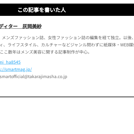
この記事を書いた人
ディター 灰岡美紗
、メンズファッション誌、女性ファッション誌の編集を経て独立。以後
ィ、ライフスタイル、カルチャーなどジャンル問わずに紙媒体・WEB媒
ここ数年はメンズ美容に関する記事制作が中心。
i_ha8545
s://smartmag.jp/
official@takarajimasha.co.jp