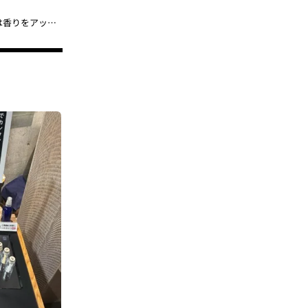
【春気分が高まるフレグランス6選】ディプティック、スリー、メゾン マルジェラ……新生活は香りをアップデート！