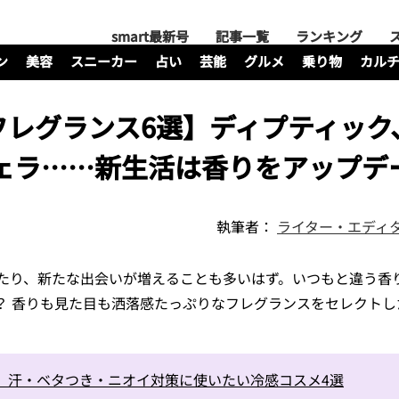
smart最新号
記事一覧
ランキング
ン
美容
スニーカー
占い
芸能
グルメ
乗り物
カル
フレグランス6選】ディプティック
ジェラ……新生活は香りをアップデ
執筆者：
ライター・エディタ
たり、新たな出会いが増えることも多いはず。いつもと違う香
？ 香りも見た目も洒落感たっぷりなフレグランスをセレクトし
！ 汗・ベタつき・ニオイ対策に使いたい冷感コスメ4選