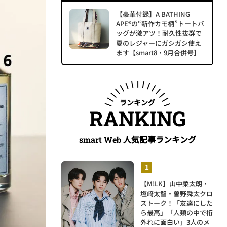
【豪華付録】A BATHING
APE®の“新作カモ柄”トートバ
ッグが激アツ！耐久性抜群で
夏のレジャーにガシガシ使え
ます【smart8・9月合併号】
ランキング
RANKING
人気記事ランキング
smart Web
【M!LK】山中柔太朗・
塩﨑太智・曽野舜太クロ
ストーク！「友達にした
ら最高」「人類の中で桁
外れに面白い」3人のメ