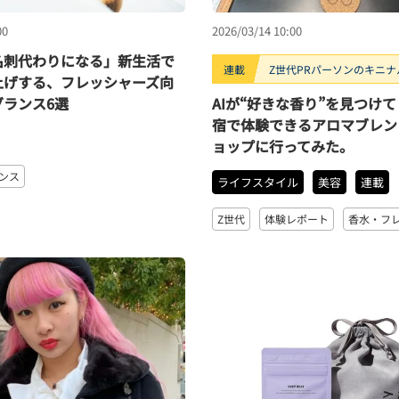
00
2026/03/14 10:00
名刺代わりになる」新生活で
連載
Z世代PRパーソンのキニナルT
上げする、フレッシャーズ向
グランス6選
AIが“好きな香り”を見つけて
宿で体験できるアロマブレン
ョップに行ってみた。
ンス
ライフスタイル
美容
連載
Z世代
体験レポート
香水・フ