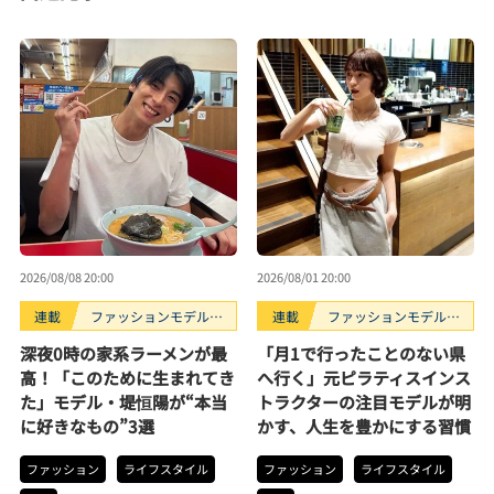
2026/08/08 20:00
2026/08/01 20:00
連載
ファッションモデルの
連載
ファッションモデルの
好きなもの
好きなもの
深夜0時の家系ラーメンが最
「月1で行ったことのない県
高！「このために生まれてき
へ行く」元ピラティスインス
た」モデル・堤恒陽が“本当
トラクターの注目モデルが明
に好きなもの”3選
かす、人生を豊かにする習慣
ファッション
ライフスタイル
ファッション
ライフスタイル