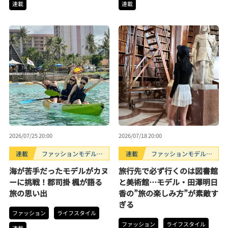
連載
連載
2026/07/25 20:00
2026/07/18 20:00
連載
ファッションモデルの
連載
ファッションモデルの
好きなもの
好きなもの
海が苦手だったモデルがカヌ
旅行先で必ず行くのは図書館
ーに挑戦！郡司掛 楓が語る
と美術館…モデル・田澤明日
旅の思い出
香の”旅の楽しみ方”が素敵す
ぎる
ファッション
ライフスタイル
ファッション
ライフスタイル