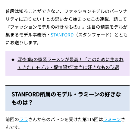
Mute
普段は知ることができない、ファッションモデルのパーソナ
リティに迫りたい！との思いから始まったこの連載、題して
『ファッションモデルの好きなもの』。注目の精鋭モデルが
集まるモデル事務所・
STANFORD
（スタンフォード）ととも
にお送りします。
深夜0時の家系ラーメンが最高！「このために生まれ
てきた」モデル・堤恒陽が“本当に好きなもの”3選
STANFORD所属のモデル・ラミーンの好きな
ものは？
前回の
ララ
さんからのバトンを受けた第115回は
ラミーン
さ
んです。