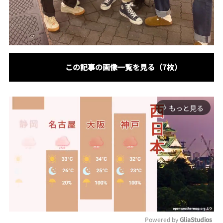
この記事の画像一覧を見る（7枚）
もっと見る
arrow_forward_ios
Powered by 
GliaStudios