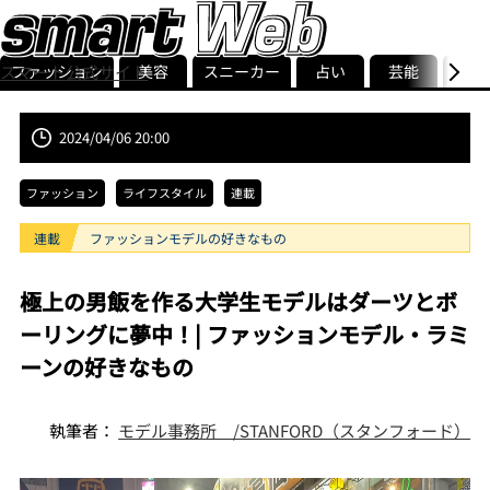
ファッション
美容
スニーカー
占い
芸能
グル
スマート公式サイト
ストリ
smart最新号
記事一覧
ランキング
2024/04/06 20:00
ファッション
ライフスタイル
連載
連載
ファッションモデルの好きなもの
極上の男飯を作る大学生モデルはダーツとボ
ーリングに夢中！| ファッションモデル・ラミ
ーンの好きなもの
執筆者：
モデル事務所 /STANFORD（スタンフォード）