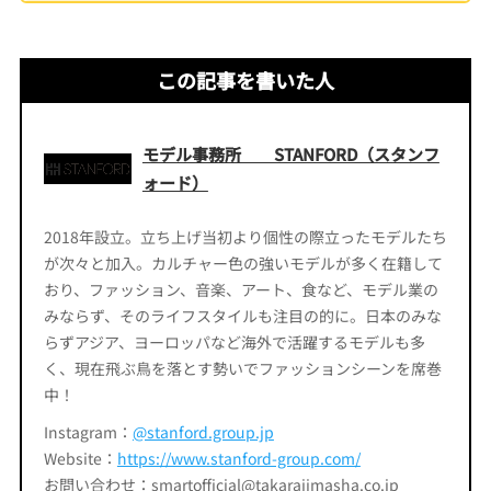
この記事を書いた人
モデル事務所 STANFORD（スタンフ
ォード）
2018年設立。立ち上げ当初より個性の際立ったモデルたち
が次々と加入。カルチャー色の強いモデルが多く在籍して
おり、ファッション、音楽、アート、食など、モデル業の
みならず、そのライフスタイルも注目の的に。日本のみな
らずアジア、ヨーロッパなど海外で活躍するモデルも多
く、現在飛ぶ鳥を落とす勢いでファッションシーンを席巻
中！
Instagram：
@stanford.group.jp
Website：
https://www.stanford-group.com/
お問い合わせ：smartofficial@takarajimasha.co.jp