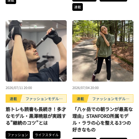
連載
連載
2026/07/11 20:00
2026/07/04 20:00
連載
ファッションモデルの
連載
ファッションモデルの
好きなもの
好きなもの
筋トレも読書も長続き！多才
「八ヶ岳での朝ランが最高な
なモデル・黒澤暁慈が実践す
理由」STANFORD所属モデ
る”継続のコツ”とは
ル・ララの心を整える3つの
好きなもの
ファッション
ライフスタイル