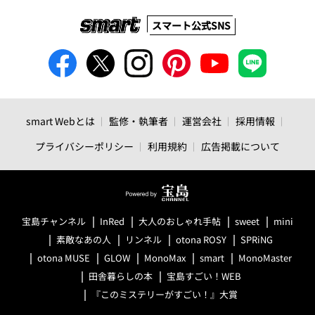
スマート公式SNS
smart Webとは
監修・執筆者
運営会社
採用情報
プライバシーポリシー
利用規約
広告掲載について
宝島チャンネル
InRed
大人のおしゃれ手帖
sweet
mini
素敵なあの人
リンネル
otona ROSY
SPRiNG
otona MUSE
GLOW
MonoMax
smart
MonoMaster
田舎暮らしの本
宝島すごい！WEB
『このミステリーがすごい！』大賞