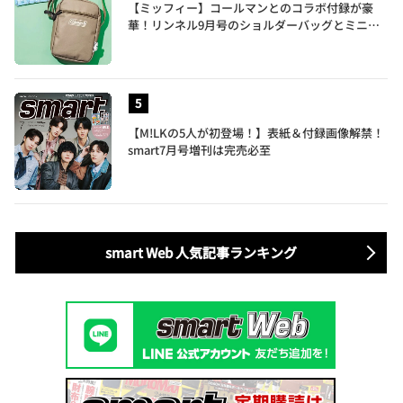
【ミッフィー】コールマンとのコラボ付録が豪
華！リンネル9月号のショルダーバッグとミニリ
ュック付きトートバッグが話題
【M!LKの5人が初登場！】表紙＆付録画像解禁！
smart7月号増刊は完売必至
smart Web 人気記事ランキング