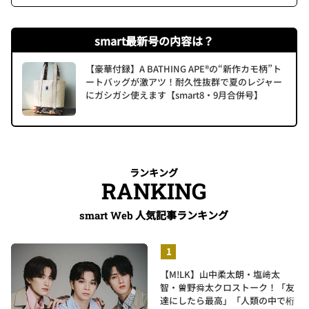
smart最新号の内容は？
【豪華付録】A BATHING APE®の“新作カモ柄”ト
ートバッグが激アツ！耐久性抜群で夏のレジャー
にガシガシ使えます【smart8・9月合併号】
ランキング
RANKING
人気記事ランキング
smart Web
【M!LK】山中柔太朗・塩﨑太
智・曽野舜太クロストーク！「友
達にしたら最高」「人類の中で桁