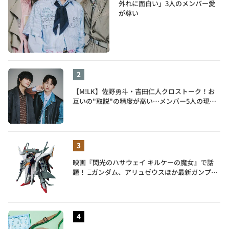
外れに面白い」3人のメンバー愛
が尊い
【M!LK】佐野勇斗・吉田仁人クロストーク！お
互いの"取説"の精度が高い…メンバー5人の現在
地も語る
映画『閃光のハサウェイ キルケーの魔女』で話
題！ Ξガンダム、アリュゼウスほか最新ガンプラ
を一挙紹介