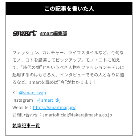
この記事を書いた人
smart編集部
ファッション、カルチャー、ライフスタイルなど、今旬な
モノ、コトを厳選してピックアップ。モノ・コトに加え
て、“時代の顔”ともいうべき人物をファッションモデルに
起用するのはもちろん、インタビューでその人となりに迫
るなど、smartを読めば“今”がわかります！
X：
@smart_twjp
Instagram：
@smart_tkj
Website：
https://smartmag.jp/
お問い合わせ：smartofficial@takarajimasha.co.jp
執筆記事一覧