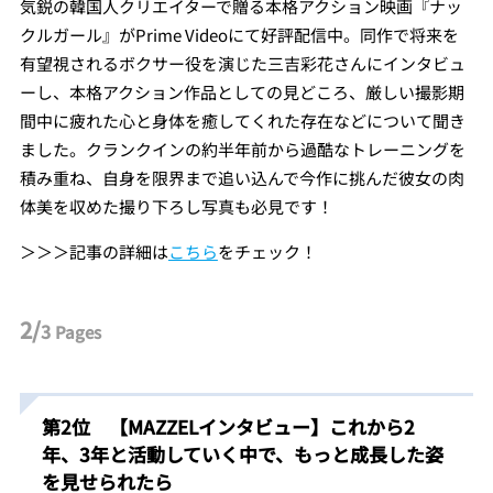
気鋭の韓国人クリエイターで贈る本格アクション映画『ナッ
クルガール』がPrime Videoにて好評配信中。同作で将来を
有望視されるボクサー役を演じた三吉彩花さんにインタビュ
ーし、本格アクション作品としての見どころ、厳しい撮影期
間中に疲れた心と身体を癒してくれた存在などについて聞き
ました。クランクインの約半年前から過酷なトレーニングを
積み重ね、自身を限界まで追い込んで今作に挑んだ彼女の肉
体美を収めた撮り下ろし写真も必見です！
＞＞＞記事の詳細は
こちら
をチェック！
2/
3
Pages
第2位 【MAZZELインタビュー】これから2
年、3年と活動していく中で、もっと成長した姿
を見せられたら