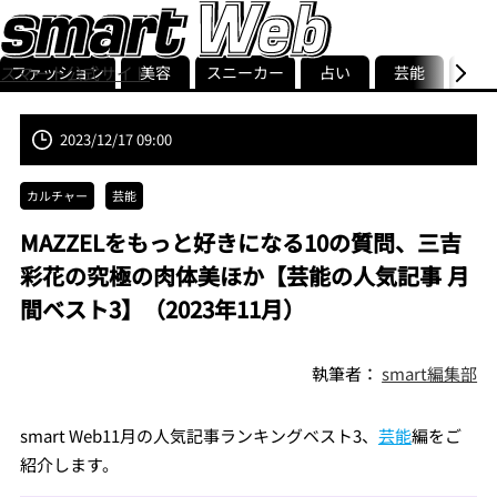
ファッション
美容
スニーカー
占い
芸能
グル
スマート公式サイト
ストリ
smart最新号
記事一覧
ランキング
2023/12/17 09:00
カルチャー
芸能
MAZZELをもっと好きになる10の質問、三吉
彩花の究極の肉体美ほか【芸能の人気記事 月
間ベスト3】（2023年11月）
執筆者：
smart編集部
smart Web11月の人気記事ランキングベスト3、
芸能
編をご
紹介します。