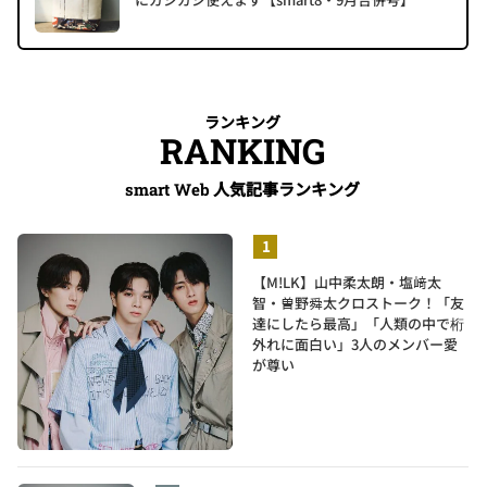
ランキング
RANKING
人気記事ランキング
smart Web
【M!LK】山中柔太朗・塩﨑太
智・曽野舜太クロストーク！「友
達にしたら最高」「人類の中で桁
外れに面白い」3人のメンバー愛
が尊い