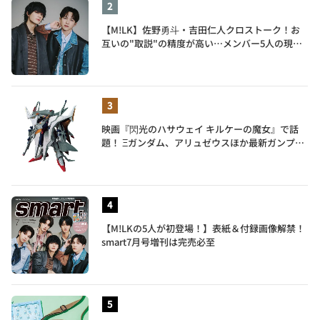
【M!LK】佐野勇斗・吉田仁人クロストーク！お
互いの"取説"の精度が高い…メンバー5人の現在
地も語る
映画『閃光のハサウェイ キルケーの魔女』で話
題！ Ξガンダム、アリュゼウスほか最新ガンプラ
を一挙紹介
【M!LKの5人が初登場！】表紙＆付録画像解禁！
smart7月号増刊は完売必至