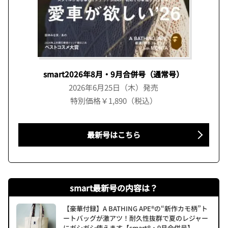
smart2026年8月・9月合併号（通常号）
2026年6月25日（木）発売
特別価格￥1,890（税込）
最新号はこちら
smart最新号の内容は？
【豪華付録】A BATHING APE®の“新作カモ柄”ト
ートバッグが激アツ！耐久性抜群で夏のレジャー
にガシガシ使えます【smart8・9月合併号】