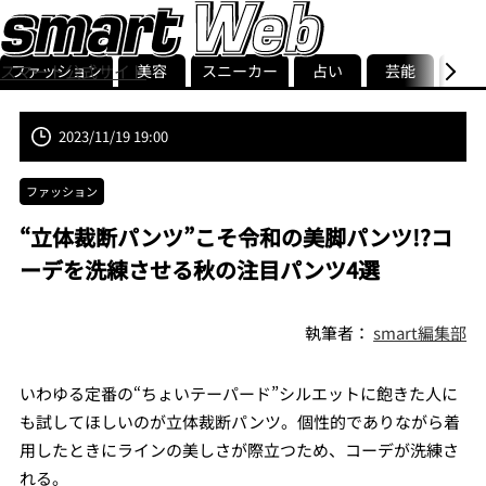
ファッション
美容
スニーカー
占い
芸能
グル
スマート公式サイト
ストリ
smart最新号
記事一覧
ランキング
2023/11/19 19:00
ファッション
“立体裁断パンツ”こそ令和の美脚パンツ!?コ
ーデを洗練させる秋の注目パンツ4選
執筆者：
smart編集部
いわゆる定番の“ちょいテーパード”シルエットに飽きた人に
も試してほしいのが立体裁断パンツ。個性的でありながら着
用したときにラインの美しさが際立つため、コーデが洗練さ
れる。