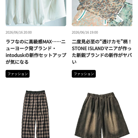
2026/06/16 20:00
2026/06/16 19:00
ラフなのに高級感MAX……ニ
二度見必至の“透けカモ”柄！
ューヨーク発ブランド・
STONE ISLANDマニアが作っ
intoduskの新作セットアップ
た新鋭ブランドの新作がヤバ
が気になる
い
ファッション
ファッション