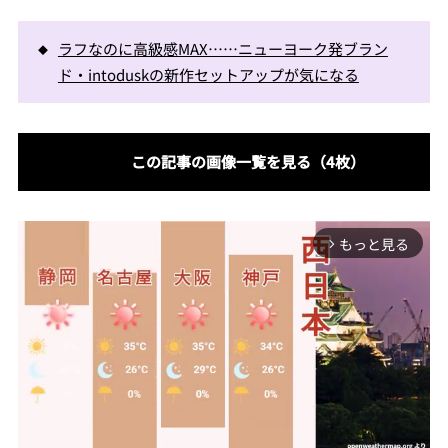
ラフなのに高級感MAX……ニューヨーク発ブラン
ド・intoduskの新作セットアップが気になる
この記事の画像一覧を見る（4枚）
もっと見る
arrow_forward_ios