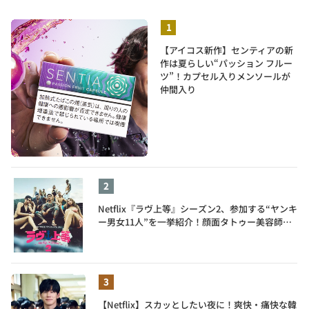
【アイコス新作】センティアの新
作は夏らしい“パッション フルー
ツ”！カプセル入りメンソールが
仲間入り
Netflix『ラヴ上等』シーズン2、参加する“ヤンキ
ー男女11人”を一挙紹介！顔面タトゥー美容師、
元暴走族総長、人気キャバ嬢も
【Netflix】スカッとしたい夜に！爽快・痛快な韓