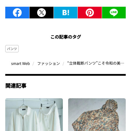
この記事のタグ
パンツ
“立体裁断パンツ”こそ令和の美脚パンツ!?コーデを洗練させる秋の注目パンツ4選
smart Web
ファッション
関連記事