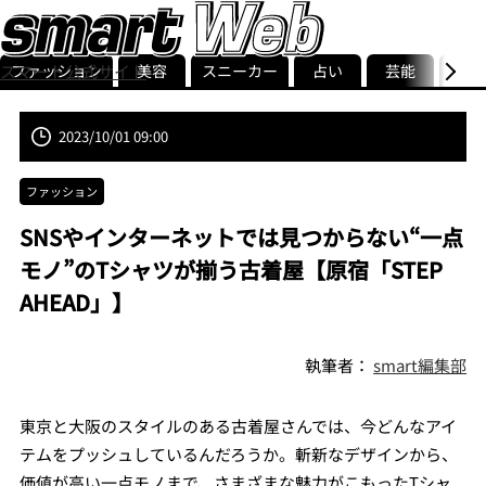
ファッション
美容
スニーカー
占い
芸能
グル
スマート公式サイト
ストリ
smart最新号
記事一覧
ランキング
2023/10/01 09:00
ファッション
SNSやインターネットでは見つからない“一点
モノ”のTシャツが揃う古着屋【原宿「STEP
AHEAD」】
執筆者：
smart編集部
東京と大阪のスタイルのある古着屋さんでは、今どんなアイ
テムをプッシュしているんだろうか。斬新なデザインから、
価値が高い一点モノまで、さまざまな魅力がこもったTシャ