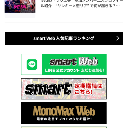
Netflix「ラヴ上等」参加メンバー11人プロフィー
ル紹介 “ヤンキー×恋リア” で何が起きる？地
上波では絶対に放送できない究極の恋リアが爆誕
smart Web 人気記事ランキング