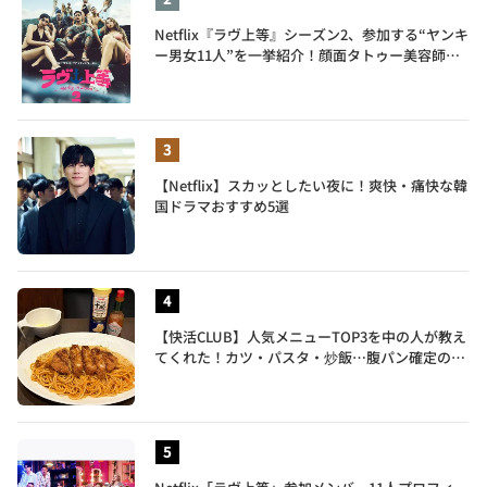
Netflix『ラヴ上等』シーズン2、参加する“ヤンキ
ー男女11人”を一挙紹介！顔面タトゥー美容師、
元暴走族総長、人気キャバ嬢も
【Netflix】スカッとしたい夜に！爽快・痛快な韓
国ドラマおすすめ5選
【快活CLUB】人気メニューTOP3を中の人が教え
てくれた！カツ・パスタ・炒飯…腹パン確定のガ
ッツリ飯を食べ尽くす