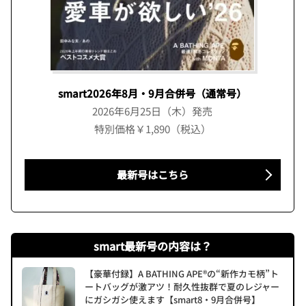
smart2026年8月・9月合併号（通常号）
2026年6月25日（木）発売
特別価格￥1,890（税込）
最新号はこちら
smart最新号の内容は？
【豪華付録】A BATHING APE®の“新作カモ柄”ト
ートバッグが激アツ！耐久性抜群で夏のレジャー
にガシガシ使えます【smart8・9月合併号】