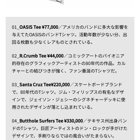
01_
OASIS Tee ¥77,000
／アメリカのバンドに多大な影響を
与えてたOASISのバンドTシャツ。活動年数が少ない分、出
回る枚数も少なくレアものとされている。
02_
R.Crumb Tee ¥44,000
／コミックアートのパイオニア
的存在のグラフィックアーティストの80年代の作品。カル
チャーとの結びつきが強く、ファン垂涎のTシャツだ。
03_
Santa Cruz Tee¥220,000
／スケートボードブランド
で、80年代のTシャツ。ジム・フィリップスの有名なデザ
インで、ジェイソン・ジェシーのシグネチャーデッキに使
用されたデザインが落とし込まれている。
04_
Butthole Surfers Tee ¥330,000
／テキサス州出身バン
ドのTシャツ。巨匠アーティストのドン・ロックが手がけた
デザインで、手刷りならではの風合いがたまらない。