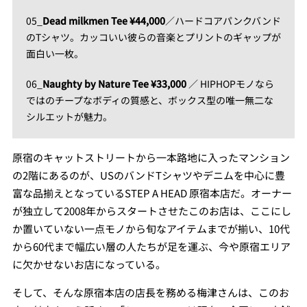
05_
Dead milkmen Tee ¥44,000
／ハードコアパンクバンド
のTシャツ。カッコいい彼らの音楽とプリントのギャップが
面白い一枚。
06_
Naughty by Nature Tee ¥33,000
／ HIPHOPモノなら
ではのチープなボディの質感と、ボックス型の唯一無二な
シルエットが魅力。
原宿のキャットストリートから一本路地に入ったマンション
の2階にあるのが、USのバンドTシャツやデニムを中心に豊
富な品揃えとなっているSTEP A HEAD 原宿本店だ。オーナー
が独立して2008年からスタートさせたこのお店は、ここにし
か置いていない一点モノから旬なアイテムまでが揃い、10代
から60代まで幅広い層の人たちが足を運ぶ、今や原宿エリア
に欠かせないお店になっている。
そして、そんな原宿本店の店長を務める梅津さんは、このお