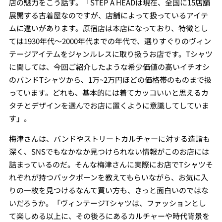
店の魅力をこう話す。「STEP A HEADは現在、全国に15店舗
展開する古着屋なのですが、店舗によって扱っているアイテ
ムに違いがあります。原宿店は本店になっており、特徴とし
ては1930年代～2000年代までの年代で、選りすぐりのヴィン
テージアイテムをジャンルレスに取り扱うお店です。Tシャツ
に関しては、今回ご紹介したような希少価値の高いイチオシ
のバンドTシャツから、1万~2万円ほどの価格帯のものまで扱
っています。どれも、基本的には着てカッコいいと思えるカ
タチとデザインを選んでお店に置くように意識してしていま
す」。
梅津さんは、バンドやストリートカルチャーに対する造詣も
深く、SNSでもなかなか見つけられない情報がこのお店には
詰まっているのだ。そんな梅津さんに実際にお店でTシャツそ
れぞれが持つバックボーンを教えてもらいながら、お気に入
りの一枚を見つけるなんて買い方も、きっと面白いのではな
いだろうか。「ヴィンテージTシャツは、ファッションとし
て楽しめる以上に、その後ろにあるカルチャーや時代背景を