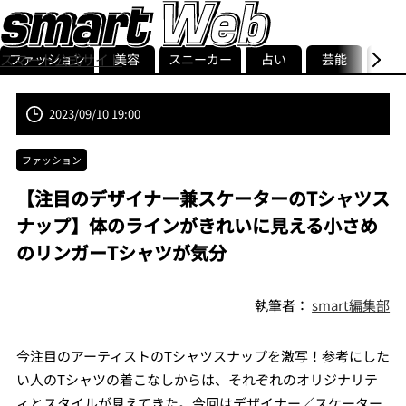
ファッション
美容
スニーカー
占い
芸能
グル
スマート公式サイト
ストリ
smart最新号
記事一覧
ランキング
2023/09/10 19:00
ファッション
【注目のデザイナー兼スケーターのTシャツス
ナップ】体のラインがきれいに見える小さめ
のリンガーTシャツが気分
執筆者：
smart編集部
今注目のアーティストのTシャツスナップを激写！参考にした
い人のTシャツの着こなしからは、それぞれのオリジナリテ
ィとスタイルが見えてきた。今回はデザイナー／スケーター