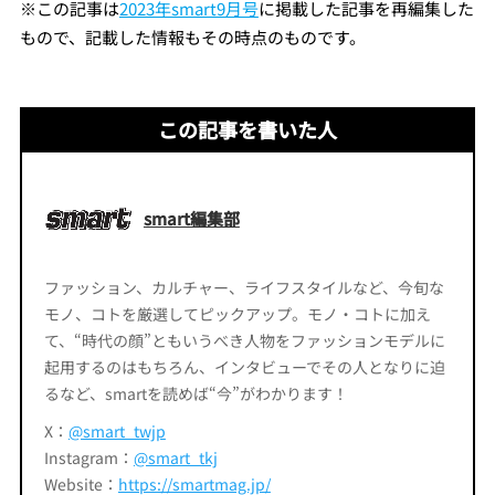
※
この記事は
2023年smart9月号
に掲載した記事を再編集し
た
もので、記載した情報もその時点のものです。
この記事を書いた人
smart編集部
ファッション、カルチャー、ライフスタイルなど、今旬な
モノ、コトを厳選してピックアップ。モノ・コトに加え
て、“時代の顔”ともいうべき人物をファッションモデルに
起用するのはもちろん、インタビューでその人となりに迫
るなど、smartを読めば“今”がわかります！
X：
@smart_twjp
Instagram：
@smart_tkj
Website：
https://smartmag.jp/