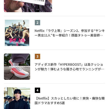
Netflix『ラヴ上等』シーズン2、参加する“ヤンキ
ー男女11人”を一挙紹介！顔面タトゥー美容師、
元暴走族総長、人気キャバ嬢も
アディダス新作「HYPERBOOST」は高クッショ
ンが魅力！弾むような履き心地でランニングがも
っと楽しく
【Netflix】スカッとしたい夜に！爽快・痛快な韓
国ドラマおすすめ5選