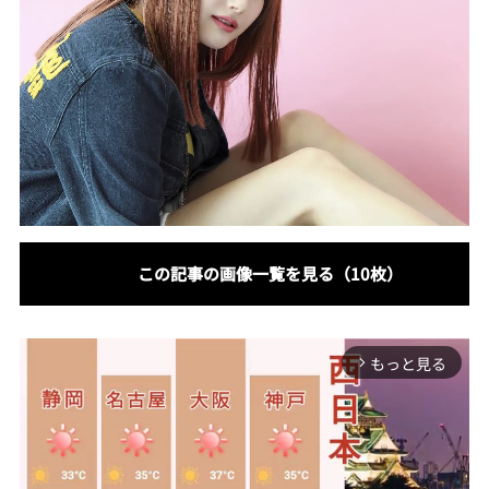
この記事の画像一覧を見る（10枚）
もっと見る
arrow_forward_ios