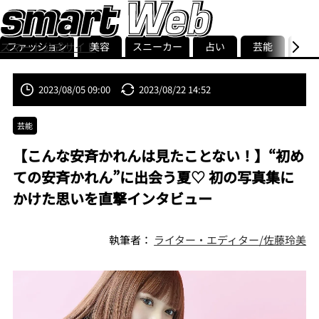
ファッション
美容
スニーカー
占い
芸能
グル
スマート公式サイト
ストリ
smart最新号
記事一覧
ランキング
2023/08/05 09:00
2023/08/22 14:52
芸能
【こんな安斉かれんは見たことない！】“初め
ての安斉かれん”に出会う夏♡ 初の写真集に
かけた思いを直撃インタビュー
執筆者：
ライター・エディター/佐藤玲美