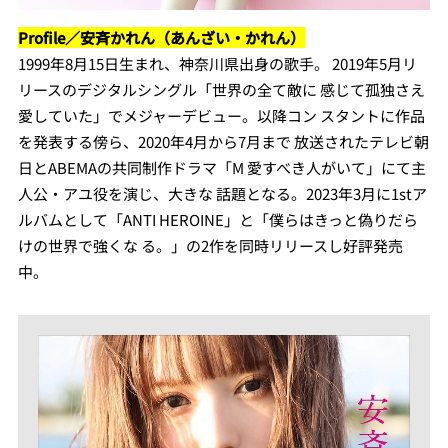
Profile／安斉かれん（あんざい・かれん）
1999年8月15日生まれ、神奈川県出身の歌手。 2019年5月リ
リースのデジタルシングル「世界の全て敵に 感じて孤独さえ
愛していた」でメジャーデビュー。以降コン スタントに作品
を発表する傍ら、2020年4月から7月まで 放送されたテレビ朝
日とABEMAの共同制作ドラマ「M 愛すべき人がいて」にて主
人公・アユ役を演じ、大きな 話題となる。2023年3月に1stア
ルバムとして「ANTI HEROINE」と「僕らはきっと偽りだら
けの世界で強くな る。」の2作を同時リリースし好評発売
中。