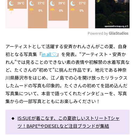
Powered by 
GliaStudios
Mute
アーティストとして活躍する安斉かれんさんがこの夏、自身
初となる写真集『
in all ♡
』を発表。“アーティスト・安斉か
れん”では見ることのできない素の表情や初解禁の水着写真な
ど、たくさんの“初めて”に挑んだ作品です。地元である神奈
川県藤沢市をはじめ、江ノ島での心を開け放ったリラックス
したムードの写真も印象的。たくさんの初めてを詰め込んだ
写真集について、本音で語ってくれたインタビューを、写真
集からの一部写真とともにお楽しみください！
IS:SUEが着こなす、この夏欲しいストリートTシャ
ツ！BAPE®やDIESELなど注目ブランドが集結