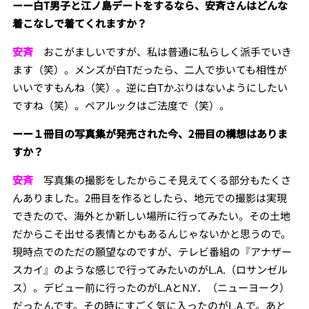
ーー白T男子と江ノ島デートをするなら、安斉さんはどんな
着こなしで着てくれますか？
安斉
おこがましいですが、私は普通に私らしく派手でいき
ます（笑）。メンズが白Tだったら、二人で歩いても相性が
いいですもんね（笑）。逆に白Tかぶりはないようにしたい
ですね（笑）。ペアルックはご法度で（笑）。
ーー１冊目の写真集が発売された今、2冊目の構想はありま
すか？
安斉
写真集の撮影をしたからこそ見えてくる部分もたくさ
んありました。2冊目を作るとしたら、地元での撮影は実現
できたので、海外とか新しい場所に行ってみたい。その土地
だからこそ出せる表情とかもあるんじゃないかと思うので。
現時点でのただの願望なのですが、テレビ番組の『アナザー
スカイ』のような感じで行ってみたいのがL.A.（ロサンゼル
ス）。デビュー前に行ったのがL.AとN.Y．（ニューヨーク）
だったんです。その時にすごく気に入ったのがL.A.で。あと